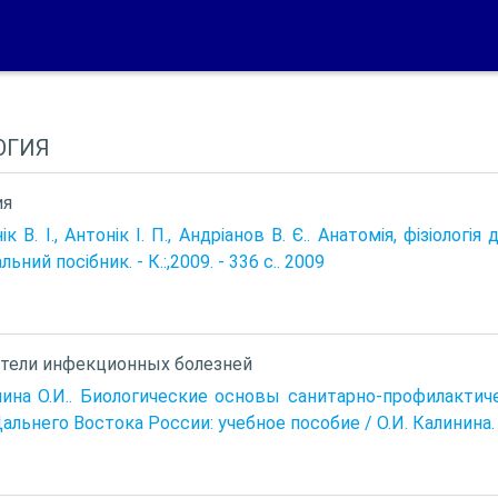
ОГИЯ
ия
ік В. І., Антонік І. П., Андріанов В. Є.. Анатомія, фізіологі
ьний посібник. - К.:,2009. - 336 с.. 2009
тели инфекционных болезней
ина О.И.. Биологические основы санитарно-профилактич
альнего Востока России: учебное пособие / О.И. Калинина. –