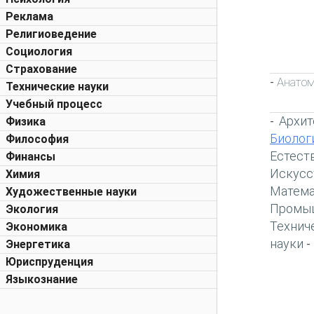
Реклама
Религиоведение
Социология
Страхование
Анато
-
Технические науки
Учебный процесс
Архит
Физика
-
Биолог
Философия
Естест
Финансы
Искусс
Химия
Матема
Художественные науки
Промы
Экология
Технич
Экономика
науки
Энергетика
-
Юриспруденция
Языкознание