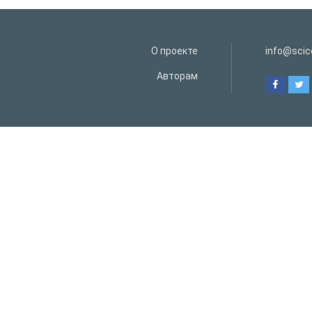
О проекте
info@scice
Авторам