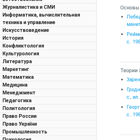
Журналистика и СМИ
Основы 
Информатика, вычислительная
Лебед
техника и управление
манит
Искусствоведение
Рейме
История
с.. 19
Конфликтология
Культурология
Литература
Маркетинг
Теории
Математика
Зарен
Медицина
Гродн
Менеджмент
с., ил
Педагогика
Георг
Политология
с.. 19
Право России
Право України
Промышленность
Психология