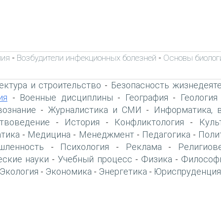
мия
Возбудители инфекционных болезней
Основы биолог
-
-
ектура и строительство
Безопасность жизнедеят
-
ия
Военные дисциплины
География
Геология
-
-
-
вознание
Журналистика и СМИ
Информатика, 
-
-
твоведение
История
Конфликтология
Куль
-
-
-
тика
Медицина
Менеджмент
Педагогика
Поли
-
-
-
-
шленность
Психология
Реклама
Религиов
-
-
-
еские науки
Учебный процесс
Физика
Философ
-
-
-
Экология
Экономика
Энергетика
Юриспруденция
-
-
-