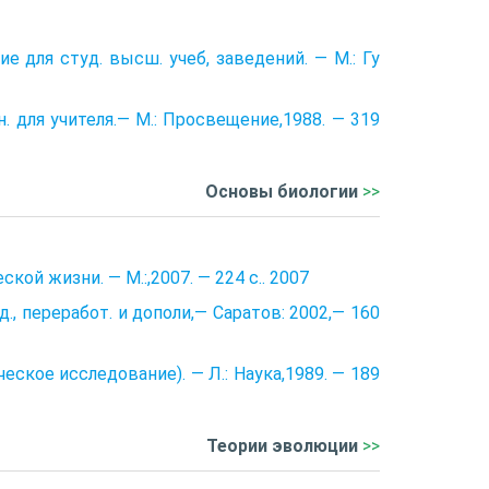
ие для студ. высш. учеб, заведений. — М.: Гу
 для учи­теля.— М.: Просвещение,1988. — 319
Основы биологии
>>
ой жизни. — М.:,2007. — 224 с.. 2007
., переработ. и дополи,— Саратов: 2002,— 160
ское исследование). — Л.: Наука,1989. — 189
Теории эволюции
>>