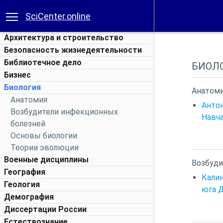
SciCenter.online
Архитектура и строительство
Безопасность жизнедеятельности
Библиотечное дело
БИОЛ
Бизнес
Биология
Анатом
Анатомия
Антон
Возбудители инфекционных
Навчал
болезней
Основы биологии
Теории эволюции
Военные дисциплины
Возбуди
География
Калин
Геология
юга Д
Демография
Диссертации России
Естествознание