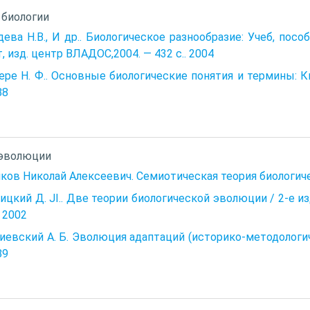
биологии
ева Н.В., И др.. Биологическое разнообразие: Учеб, пособ
, изд. центр ВЛАДОС,2004. — 432 с.. 2004
ре Н. Ф.. Основные биологические понятия и термины: Кн.
88
 эволюции
ков Николай Алексеевич. Семиотическая теория биологическ
ицкий Д. JI.. Две теории биологической эволюции / 2-е изд
.. 2002
иевский А. Б. Эволюция адаптаций (историко-методологиче
89