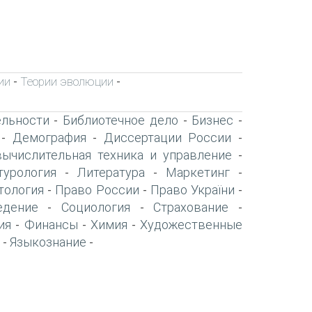
ии
Теории эволюции
-
-
ельности
Библиотечное дело
Бизнес
-
-
-
Демография
Диссертации России
-
-
-
вычислительная техника и управление
-
турология
Литература
Маркетинг
-
-
-
тология
Право России
Право України
-
-
-
едение
Социология
Страхование
-
-
-
ия
Финансы
Химия
Художественные
-
-
-
Языкознание
-
-