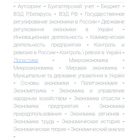
Аутсоринг
Бухгалтерский учет
Бюджет
-
-
-
-
ВЭД Р.Беларусь
ВЭД РФ
Государственное
-
-
регулирование экономики в России
Державне
-
регулювання економіки в Україні
-
Инновационная деятельность
Коммерческая
-
деятельность предприятия
Контроль и
-
ревизия в России
Контроль і ревізія в Україні
-
-
Логистика
Макроэкономика
-
-
Микроэкономика
Мировая экономика
-
-
Муніципальне та державне управління в Україні
Основы экономики
Политэкономия
-
-
-
Эконометрика
Экономика и управление
-
народным хозяйством
Экономика отрасли
-
-
Экономика предприятия
Экономика
-
природопользования
Экономика регионов
-
-
Экономика труда
Экономическая история
-
-
Экономическая теория
Экономический анализ
-
-