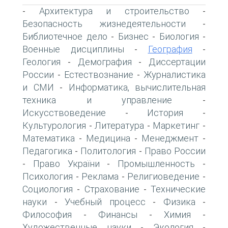
Архитектура и строительство
-
-
Безопасность жизнедеятельности
-
Библиотечное дело
Бизнес
Биология
-
-
-
Военные дисциплины
География
-
-
Геология
Демография
Диссертации
-
-
России
Естествознание
Журналистика
-
-
и СМИ
Информатика, вычислительная
-
техника и управление
-
Искусствоведение
История
-
-
Культурология
Литература
Маркетинг
-
-
-
Математика
Медицина
Менеджмент
-
-
-
Педагогика
Политология
Право России
-
-
Право України
Промышленность
-
-
-
Психология
Реклама
Религиоведение
-
-
-
Социология
Страхование
Технические
-
-
науки
Учебный процесс
Физика
-
-
-
Философия
Финансы
Химия
-
-
-
Художественные науки
Экология
-
-