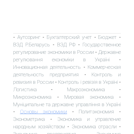
Аутсоринг
Бухгалтерский учет
Бюджет
-
-
-
-
ВЭД Р.Беларусь
ВЭД РФ
Государственное
-
-
регулирование экономики в России
Державне
-
регулювання економіки в Україні
-
Инновационная деятельность
Коммерческая
-
деятельность предприятия
Контроль и
-
ревизия в России
Контроль і ревізія в Україні
-
-
Логистика
Макроэкономика
-
-
Микроэкономика
Мировая экономика
-
-
Муніципальне та державне управління в Україні
Основы экономики
Политэкономия
-
-
-
Эконометрика
Экономика и управление
-
народным хозяйством
Экономика отрасли
-
-
Экономика предприятия
Экономика