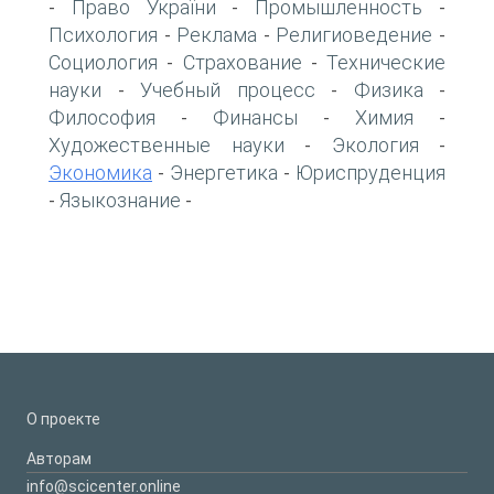
Право України
Промышленность
-
-
-
Психология
Реклама
Религиоведение
-
-
-
Социология
Страхование
Технические
-
-
науки
Учебный процесс
Физика
-
-
-
Философия
Финансы
Химия
-
-
-
Художественные науки
Экология
-
-
Экономика
Энергетика
Юриспруденция
-
-
Языкознание
-
-
О проекте
Авторам
info@scicenter.online