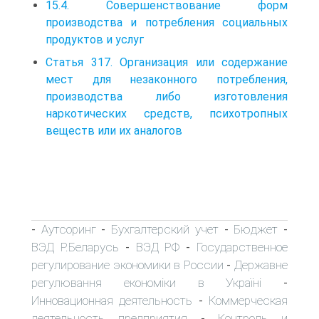
15.4. Совершенствование форм
производства и потребления социальных
продуктов и услуг
Статья 317. Организация или содержание
мест для незаконного потребления,
производства либо изготовления
наркотических средств, психотропных
веществ или их аналогов
Аутсоринг
Бухгалтерский учет
Бюджет
-
-
-
-
ВЭД Р.Беларусь
ВЭД РФ
Государственное
-
-
регулирование экономики в России
Державне
-
регулювання економіки в Україні
-
Инновационная деятельность
Коммерческая
-
деятельность предприятия
Контроль и
-