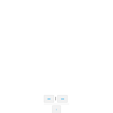
|
<<
>>
↑