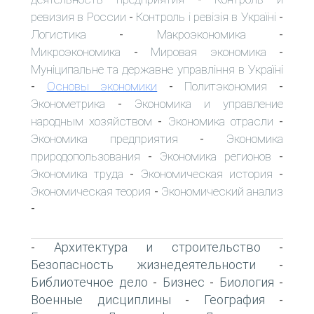
ревизия в России
Контроль і ревізія в Україні
-
-
Логистика
Макроэкономика
-
-
Микроэкономика
Мировая экономика
-
-
Муніципальне та державне управління в Україні
Основы экономики
Политэкономия
-
-
-
Эконометрика
Экономика и управление
-
народным хозяйством
Экономика отрасли
-
-
Экономика предприятия
Экономика
-
природопользования
Экономика регионов
-
-
Экономика труда
Экономическая история
-
-
Экономическая теория
Экономический анализ
-
-
Архитектура и строительство
-
-
Безопасность жизнедеятельности
-
Библиотечное дело
Бизнес
Биология
-
-
-
Военные дисциплины
География
-
-