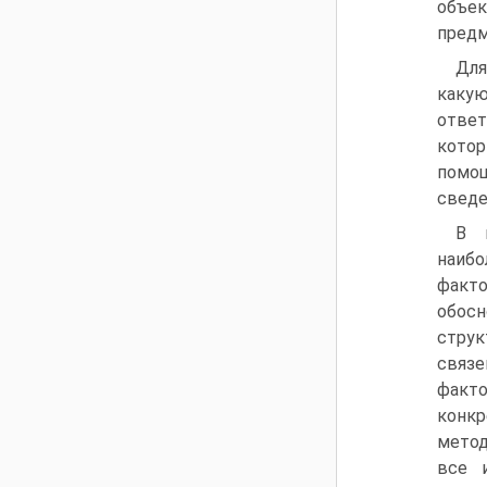
объе
предм
Для
какую
ответ
котор
помощ
сведе
В 
наиб
факт
обосн
стру
связ
факто
конкр
метод
все и