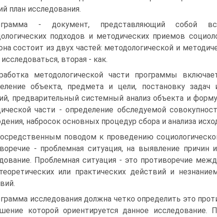
ий план исследования.
ограмма - документ, представляющий собой все
ологических подходов и методических приемов социоло
она состоит из двух частей: методологической и методич
 исследоваться, вторая - как.
работка методологической части программы включае
еление объекта, предмета и цели, постановку задач 
ий, предварительный системный анализ объекта и формул
ической части - определение обследуемой совокупнос
дения, набросок основных процедур сбора и анализа исхо
осредственным поводом к проведению социологическог
воречие - проблемная ситуация, на выявление причин 
дование. Проблемная ситуация - это противоречие меж
теоретических или практических действий и незнанием
вий.
грамма исследования должна четко определить это проти
шение которой ориентируется данное исследование. 