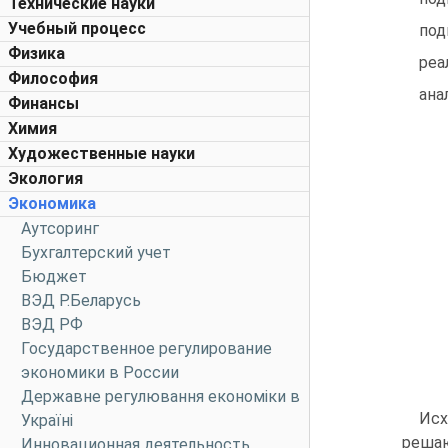
Технические науки
Учебный процесс
под
Физика
реа
Философия
ана
Финансы
Химия
Художественные науки
Экология
Экономика
Аутсоринг
Бухгалтерский учет
Бюджет
ВЭД Р.Беларусь
ВЭД РФ
Государственное регулирование
экономики в России
Державне регулювання економіки в
Исх
Україні
решаю
Инновационная деятельность