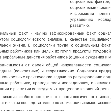
социальных фактов,
социальными явлени
информации принят
управлению иссле
развитию.
иальный факт - научно зафиксированный факт социа
том социологического анализа. В качестве социальн
льной жизни. В социологии труда к социальным фак
ьных работников или целых их групп, продукты трудовой
е вербальные действия работников (оценки, суждения и м
ависимости от своей общей направленности социолог
адные (конкретные) и теоретические. Социологи предп
 конкретные практические задачи по регулированию соц
чные работники, проводя свои исследования, выявляю
нции в развитии исследуемых процессов и явлений, реш
анизация любого конкретного социологического иссле
ствляется последовательно по логически взаимосвязан
готовительно - организационному;