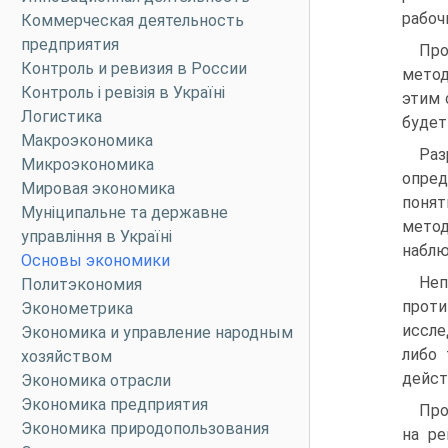
рабоч
Коммерческая деятельность
предприятия
Пр
Контроль и ревизия в России
метод
Контроль і ревізія в Україні
этим 
Логистика
будет
Макроэкономика
Раз
Микроэкономика
опред
Мировая экономика
понят
Муніципальне та державне
метод
управління в Україні
наблю
Основы экономики
Неп
Политэкономия
проти
Эконометрика
иссле
Экономика и управление народным
либо 
хозяйством
дейст
Экономика отрасли
Экономика предприятия
Про
Экономика природопользования
на ре