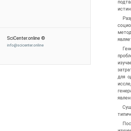
подт
истин
Ра
социо
метод
SciCenter.online ©
являе
info@scicenter.online
Ген
пробл
изуча
затра
для о
иссл
генер
явлен
Сущ
типич
Пос
изуче