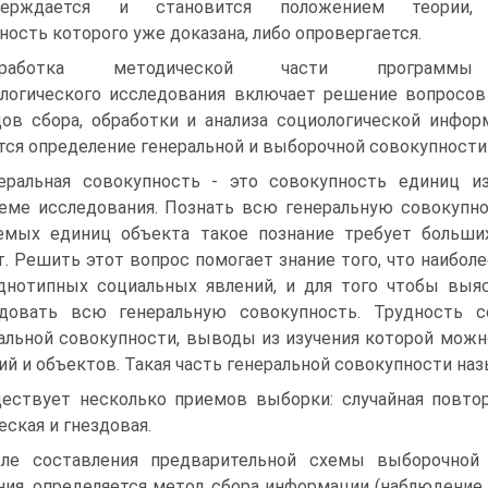
верждается и становится положением теории,
ность которого уже доказана, либо опровергается.
зработка методической части программы
логического исследования включает решение вопросов
ов сбора, обработки и анализа социологической инфо
тся определение генеральной и выборочной совокупности
еральная совокупность - это совокупность единиц и
еме исследования. Познать всю генеральную совокупно
емых единиц объекта такое познание требует больш
т. Решить этот вопрос помогает знание того, что наибо
днотипных социальных явлений, и для того чтобы выяс
едовать всю генеральную совокупность. Трудность 
альной совокупности, выводы из изучения которой мож
ий и объектов. Такая часть генеральной совокупности н
ествует несколько приемов выборки: случайная повторн
еская и гнездовая.
ле составления предварительной схемы выборочной
ния, определяется метод сбора информации (наблюдение,