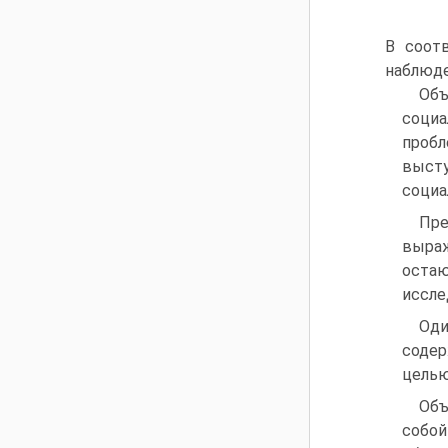
В соот
наблюде
Объ
соци
пробл
высту
социа
Пре
выраж
остаю
иссле
Оди
содер
целью
Объ
собой