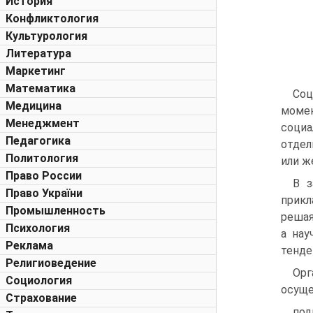
История
Конфликтология
Культурология
Литература
Маркетинг
Математика
Соц
Медицина
момен
Менеджмент
социа
Педагогика
отдел
Политология
или ж
Право России
В з
Право України
прикл
Промышленность
решая
Психология
а нау
Реклама
тенде
Религиоведение
Орг
Социология
осуще
Страхование
под