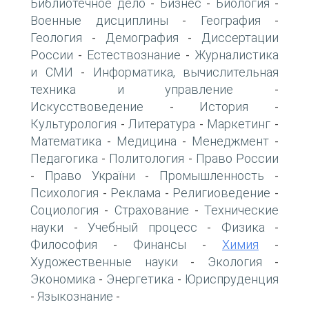
Библиотечное дело
Бизнес
Биология
-
-
-
Военные дисциплины
География
-
-
Геология
Демография
Диссертации
-
-
России
Естествознание
Журналистика
-
-
и СМИ
Информатика, вычислительная
-
техника и управление
-
Искусствоведение
История
-
-
Культурология
Литература
Маркетинг
-
-
-
Математика
Медицина
Менеджмент
-
-
-
Педагогика
Политология
Право России
-
-
Право України
Промышленность
-
-
-
Психология
Реклама
Религиоведение
-
-
-
Социология
Страхование
Технические
-
-
науки
Учебный процесс
Физика
-
-
-
Философия
Финансы
Химия
-
-
-
Художественные науки
Экология
-
-
Экономика
Энергетика
Юриспруденция
-
-
Языкознание
-
-