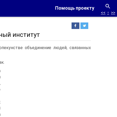
Помощь проекту
<<
↑
>>
ьный институт
опекунстве объединение людей, связанных
к.
а
й
,
е
к
В
и