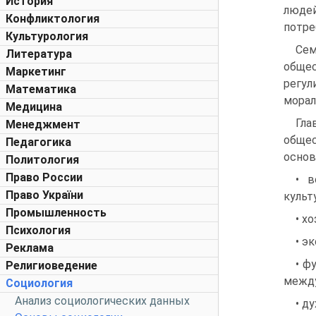
История
люде
Конфликтология
потре
Культурология
Сем
Литература
общес
Маркетинг
регул
Математика
морал
Медицина
Гла
Менеджмент
общес
Педагогика
основ
Политология
Право России
• в
Право України
культ
Промышленность
• х
Психология
• э
Реклама
• ф
Религиоведение
между
Социология
Анализ социологических данных
• д