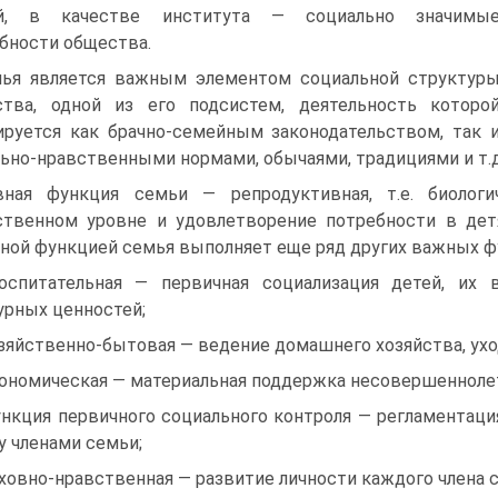
й, в качестве института — социально значимы
бности общества.
ья является важным элементом социальной структур
тва, одной из его подсистем, деятельность которо
ируется как брачно-семейным законодательством, так 
ьно-нравственными нормами, обычаями, традициями и т.д
вная функция семьи — репродуктивная, т.е. биолог
твенном уровне и удовлетворение потребности в детя
ной функцией семья выполняет еще ряд других важных ф
оспитательная — первичная социализация детей, их 
урных ценностей;
озяйственно-бытовая — ведение домашнего хозяйства, ухо
кономическая — материальная поддержка несовершенноле
ункция первичного социального контроля — регламентац
 членами семьи;
уховно-нравственная — развитие личности каждого члена 