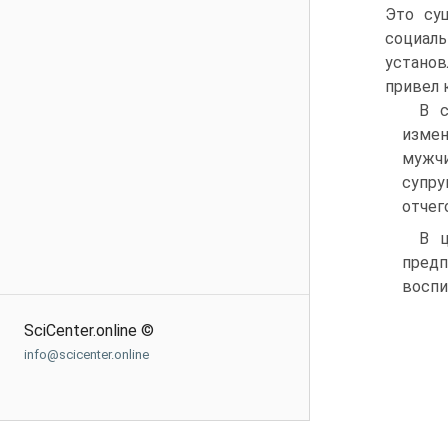
Это су
социал
установ
привел 
В с
измен
мужчи
супру
отчег
В ц
пред
воспи
SciCenter.online ©
info@scicenter.online