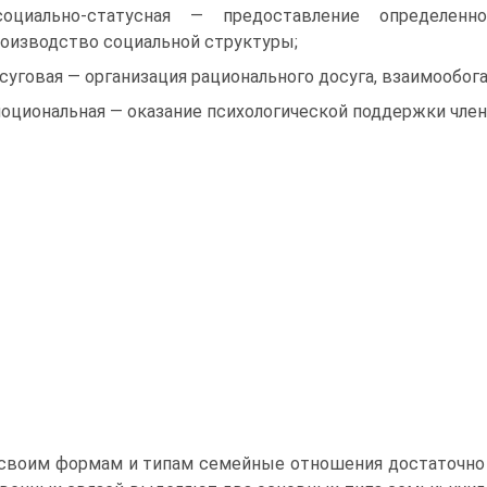
оциально-статусная — предоставление определенн
оизводство социальной структуры;
осуговая — организация рационального досуга, взаимообог
моциональная — оказание психологической поддержки чле
своим формам и типам семейные отношения достаточно 