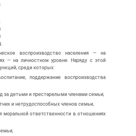
е
ы
й
и
.
ическое воспроизводство населения — на
х — на личностном уровне. Наряду с этой
ункций, среди которых:
воспитание, поддержание воспроизводства
д за детьми и престарелыми членами семьи;
тних и нетрудоспособных членов семьи;
ия моральной ответственности в отношениях
семьи;