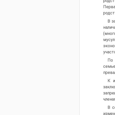
родст
Перва
родст
В з
налич
(мно
мусу
эконо
участ
По 
семь
прева
К и
заклю
запре
членам
В с
измен