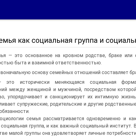
Семья как социальная группа и социал
ья — это основанное на кровном родстве, браке или 
стью быта и взаимной ответственностью.
воначальную основу семейных отношений составляет бра
 это исторически меняющаяся социальная форм
ний между женщиной и мужчиной, посредством которо
о, упорядочивает и санкционирует их интимную жизнь
ливает супружеские, родительские и другие родственны
 обязанности.
оциологии семья рассматривается одновременно и ка
 социальная группа, и как важный социальный институт. 
тве малой группы она удовлетворяет личные потребност