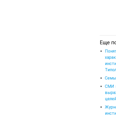
Еще по
Пон
хара
инст
Типол
Семь
СМИ 
выра
целей
Журн
инсти