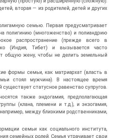
еарную (простую) и расширенную (сложную).
етей, вторая — из родителей, детей и других
олигамную семью. Первая предусматривает
 на полигинию (многоженство) и полиандрию
ирокое распространение (прежде всего в
дко (Индия, Тибет) и вызывается часто
ют общую жену, чтобы не делить земельный
ие формы семьи, как матриархат (власть в
емьи стоял мужчина). В настоящее время
ой существует статусное равенство супругов.
осятся также эндогамия, предполагающая
ппы (клана, племени и т.д.), и экзогамия,
(например, между близкими родственниками,
мации семьи как социального института,
ния семейных ролей. Семья утрачивает свои