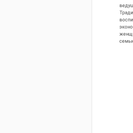
веду
Тради
воспи
экон
женщи
семьи