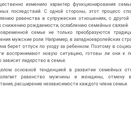
щественно изменило характер функционирования семь
ьных последствий. С одной стороны, этот процесс сп
лению равенства в супружеских отношениях, с другой
к снижению рождаемости, ослаблению семейных связей.
овременной семье не только преобразуются традиц
ения мужские роли. Например, в западноевропейских стра
на берет отпуск по уходу за ребенком. Поэтому в соци
ги воспринимают новую ситуацию, готовы ли они к п
о зависит лидерство в семье.
елом основной тенденцией в развитии семейных отн
полагает равенство мужчины и женщины, отмену в
тания, расширение независимости каждого члена семьи.