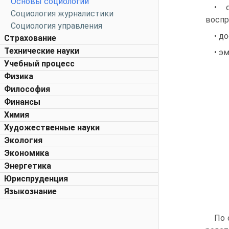
Основы социологии
• с
Социология журналистики
воспр
Социология управления
• д
Страхование
Технические науки
• э
Учебный процесс
Физика
Философия
Финансы
Химия
Художественные науки
Экология
Экономика
Энергетика
Юриспруденция
Языкознание
По 