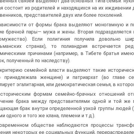
венных связей выделяют два основных типа семьи: нукл
я состоит из родителей и находящихся на их иждивении д
венников, представителей двух или более поколений.
ависимости от формы брака выделяют моногамную и п
ие брачной пары— мужа и жены. Вторая подразделяется
гомужество). Если полиги­ния получила довольно ш
льманских странах), то полиандрия встречается ре
мическими причинами (например, в Тибете братья име
ок, полученный по наследству).
критерию семейной власти выделяют такие историческ
е принадлежала женщине) и патриархат (во главе с
лирует эгалитарная, или демократическая семья, в котор
сторическим формам семейно-брачных отношений отн
чение брака между представителями одной и той же гру
щающая брак внутри определенной узкой группы людей 
и одного и того же клана, племени и т.д.).
овременном обществе наблюдаются процессы трансфор
ения некоторых ее социальных функций, перераспределе