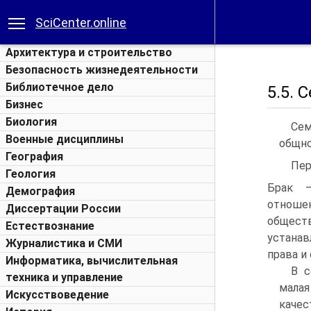
SciCenter.online
Архитектура и строительство
Безопасность жизнедеятельности
Библиотечное дело
5.5. 
Бизнес
Биология
Сем
Военные дисциплины
общно
География
Пер
Геология
Брак —
Демография
отноше
Диссертации России
обществ
Естествознание
устанав
Журналистика и СМИ
права и
Информатика, вычислительная
В с
техника и управление
малая
Искусствоведение
качес