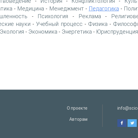
твоведение
История
Конфликтология
Куль
-
-
-
тика
Медицина
Менеджмент
Педагогика
Поли
-
-
-
-
шленность
Психология
Реклама
Религиов
-
-
-
еские науки
Учебный процесс
Физика
Философ
-
-
-
Экология
Экономика
Энергетика
Юриспруденция
-
-
-
О проекте
info@scice
Авторам