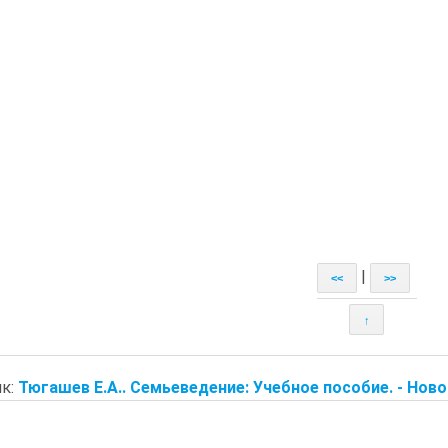
|
<<
>>
↑
к:
Тюгашев Е.А.. Семьеведение: Учебное пособие. - Ново