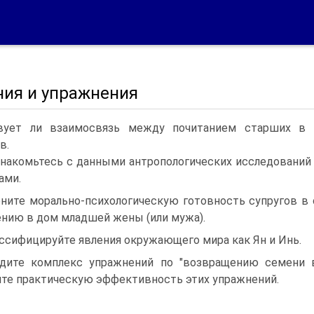
ния и упражнения
вует ли взаимосвязь между почитанием старших в к
в.
накомьтесь с данными антропологических исследований 
ами.
ните морально-психологическую готовность супругов в
нию в дом младшей жены (или мужа).
ссифицируйте явления окружающего мира как Ян и Инь.
дите комплекс упражнений по "возвращению семени в 
те практическую эффективность этих упражнений.