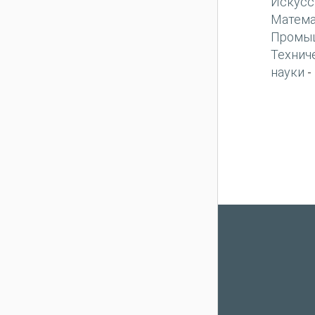
Искусс
Матема
Промы
Технич
науки
-