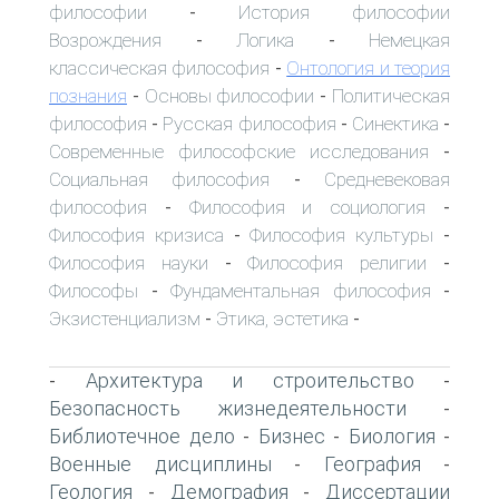
философии
История философии
-
Возрождения
Логика
Немецкая
-
-
классическая философия
Онтология и теория
-
познания
Основы философии
Политическая
-
-
философия
Русская философия
Синектика
-
-
-
Современные философские исследования
-
Социальная философия
Средневековая
-
философия
Философия и социология
-
-
Философия кризиса
Философия культуры
-
-
Философия науки
Философия религии
-
-
Философы
Фундаментальная философия
-
-
Экзистенциализм
Этика, эстетика
-
-
Архитектура и строительство
-
-
Безопасность жизнедеятельности
-
Библиотечное дело
Бизнес
Биология
-
-
-
Военные дисциплины
География
-
-
Геология
Демография
Диссертации
-
-