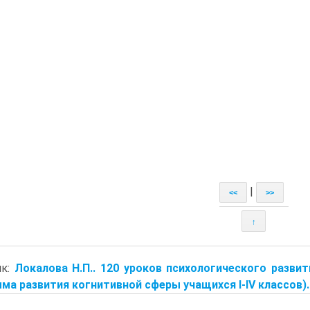
|
<<
>>
↑
ик:
Локалова Н.П.. 120 уроков психологического разв
ма развития когнитивной сферы учащихся I-IV классов). -