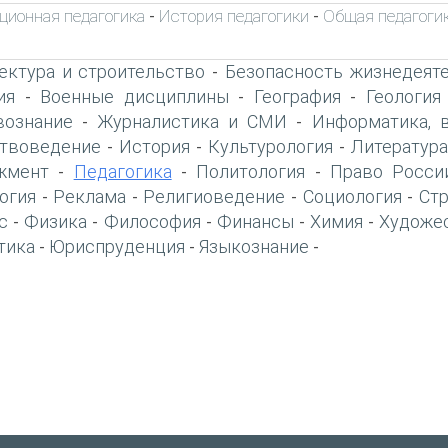
ционная педагогика
История педагогики
Общая педагоги
-
-
ектура и строительство
Безопасность жизнедеят
-
ия
Военные дисциплины
География
Геология
-
-
-
вознание
Журналистика и СМИ
Информатика, 
-
-
твоведение
История
Культурология
Литература
-
-
-
жмент
Педагогика
Политология
Право Росси
-
-
-
огия
Реклама
Религиоведение
Социология
Ст
-
-
-
-
с
Физика
Философия
Финансы
Химия
Художе
-
-
-
-
-
тика
Юриспруденция
Языкознание
-
-
-