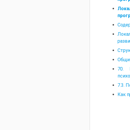
Лока
прогр
Содер
Лока
разви
Струк
Общие
70. 
психо
7.3. 
Как п