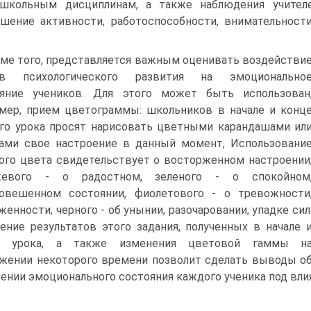
школьным дисциплинам, а также наблюдения учителе
шение активности, работоспособности, внима­тельност
ме того, представляется важным оценивать воз­действи
ов психологического развития на эмоцио­нально
яние учеников. Для этого может быть ис­пользован
мер, прием цветограммы: школьников в начале и конц
го урока просят нарисовать цветными карандашами ил
ами свое настроение в данный момент, Использовани
ого цвета свиде­тельствует о восторженном настроении
жевого - о радостном, зеленого - о спокойном
овешенном состоянии, фиолетового - о тревожности
женно­сти, черного - об унынии, разочаровании, упадке сил
ение результатов этого задания, полученных в начале 
е урока, а также изменения цветовой гаммы н
жении некоторого времени позволит сделать выводы о
ении эмоционального состоя­ния каждого ученика под влия