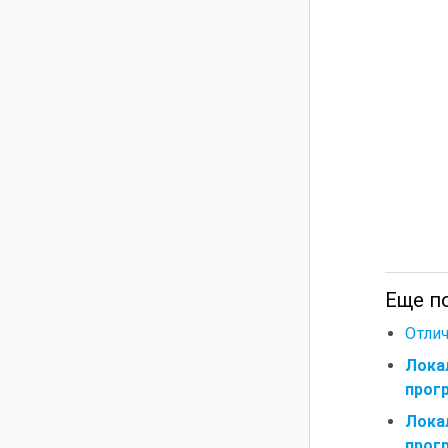
Еще п
Отлич
Лока
прогр
Лока
прогр