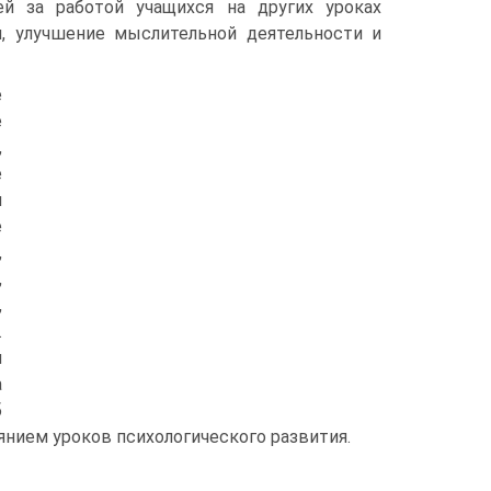
й за работой учащихся на других уроках
и, улучшение мыслительной деятельности и
е
е
,
е
и
е
,
,
,
.
и
а
б
нием уроков психологи­ческого развития.