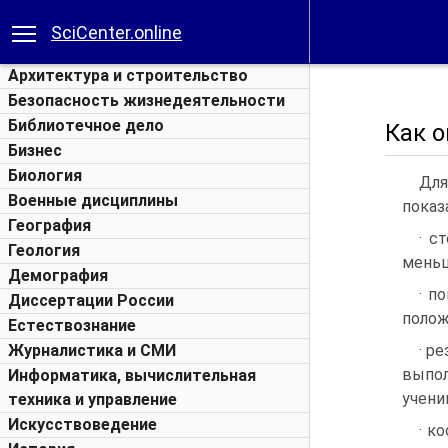
SciCenter.online
Архитектура и строительство
Безопасность жизнедеятельности
Библиотечное дело
Как 
Бизнес
Биология
Для
Военные дисциплины
показ
География
· с
Геология
меньш
Демография
· п
Диссертации России
полож
Естествознание
Журналистика и СМИ
· р
выпол
Информатика, вычислительная
учени
техника и управление
Искусствоведение
· к