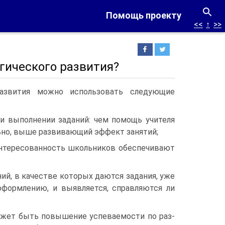
Помощь проекту
<<
↑
>>
гического развития?
развития можно использовать следующие
и выполнении заданий: чем помощь учи­теля
ьно, выше развивающий эффект занятий;
аинтересованность школьников обеспечи­вают
ий, в качестве которых даются зада­ния, уже
формлению, и выявляется, справляются ли
ожет быть повышение успеваемости по раз­