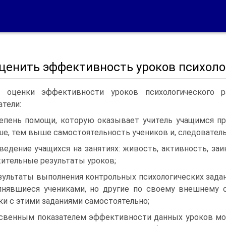
оценить эффективность уроков психоло
 оценки эффективности уроков психологического 
атели:
тепень помощи, которую оказывает учитель уча­щимся пр
е, тем выше самостоятельность учени­ков и, следовател
оведение учащихся на занятиях: живость, актив­ность, з
ительные результаты уроков;
езультаты выполнения контрольных психологи­ческих задан
нявшиеся учениками, но другие по своему внешнему о
ки с этими заданиями само­стоятельно;
освенным показателем эффективности данных уро­ков м