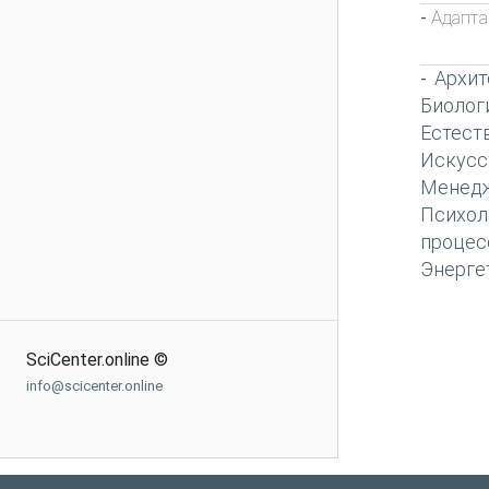
Адапта
-
Архит
-
Биолог
Естест
Искусс
Менед
Психол
процес
Энерге
SciCenter.online ©
info@scicenter.online