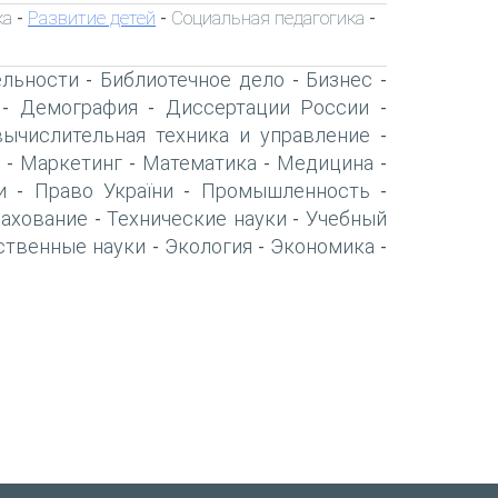
ка
Развитие детей
Социальная педагогика
-
-
-
ельности
Библиотечное дело
Бизнес
-
-
-
Демография
Диссертации России
-
-
-
вычислительная техника и управление
-
Маркетинг
Математика
Медицина
-
-
-
-
и
Право України
Промышленность
-
-
-
рахование
Технические науки
Учебный
-
-
ственные науки
Экология
Экономика
-
-
-