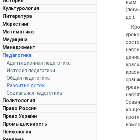
История
ным 
Культурология
(повы
Литература
др.).
Маркетинг
Кро
Математика
урок
Медицина
состо
Менеджмент
напри
Педагогика
данно
Адаптационная педагогика
краск
История педагогики
красн
Общая педагогика
оран
Развитие детей
уравн
Социальная педагогика
напря
Политология
Сравн
Право России
конц
Право України
протя
Промышленность
измен
Психология
Реклама