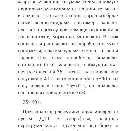
хлорофоса или пиретрумом. Белье и обмун­
дирование раскладывают на ровном месте
и опыляют со всех сторон порошкообраз­
ными инсектицидами: на­пример, наносят
дусты на одежду при помощи порошко­вых
распылителей, марлевых мешочков. Из них
препа­раты распыляют на обрабатываемые
предметы, а затем руками втирают в поры
тканей. При этом способе на комплект
нательного белья или летнего обмундирова­
ния расходуется 25 г дуста, на шинель или
полушубок 40 г, на головной убор 5—10 г, на
пару валяных сапог 15—20 г, на комплект
постельных принадлежностей
25—40 г.
При помощи распыливающих аппаратов
дусты ДДТ и хлорофоса, порошок
пиретрума могут вдуваться под белье и