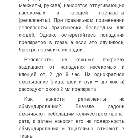
манжеты, ру­кава) наносятся отпугивающие
насекомых и клещей препараты
(репелленты). При правильном применении
репелленты практически безвредны для
людей. Однако остерегайтесь попадания
препаратов в глаза, а если это случилось,
быстро промойте их водой.
Репелленты на кожных покровах
защищают от на­падения насекомых и
клещей от 2 до 8 час. На однократ­ное
смазывание (лица, шеи и рук — до локтя)
расходуют около 2 мл препарата.
Как нанести репелленты на
обмундирование? Вна­чале ладони
смачивают небольшим количеством препа­
рата, а затем наносят его на поверхность
обмундирова­ния и тщательно втирают в
ткань.