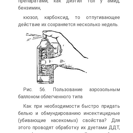
препаратами, как диэтил тол у амид,
бензимин,
кюзол, карбоксид, то отпу­гивающее
действие их со­храняется несколько недель.
Рис. 56. Пользование аэрозоль­ным
баллоном облегченного типа
Как при необходимости быстро придать
белью и об­мундированию инсектицид­ные
(убивающие насеко­мых) свойства? Для
этого проводят обработку их ду­етами ДДТ,