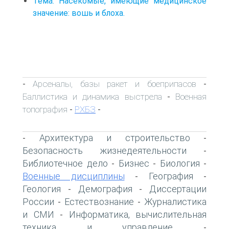
Тема: Насекомые, имеющие медицинское
значение: вошь и блоха.
Арсеналы, базы ракет и боеприпасов
-
-
Баллистика и динамика выстрела
Военная
-
топография
РХБЗ
-
-
Архитектура и строительство
-
-
Безопасность жизнедеятельности
-
Библиотечное дело
Бизнес
Биология
-
-
-
Военные дисциплины
География
-
-
Геология
Демография
Диссертации
-
-
России
Естествознание
Журналистика
-
-
и СМИ
Информатика, вычислительная
-
техника и управление
-