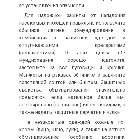
ле установления опасности.
Для надежной защиты от нападения
насекомых и клещей правильно используйте
обычное летнее обмунди­рование в
комбинации с защитной одеждой и
отпугива­ющими препаратами
(репеллентами). В этих целях об­
мундирование хорошо подгоните,
застегните на все пуговицы и крючки.
Манжеты на рукавах обтяните и за­вяжите
полотняной лентой или бинтом. Защитные
свойства об­мундирования значи­тельно
повысятся, если нательное белье им-
прегнировано (пропи­тано) инсектицидами, а
также надеты защит­ные перчатки и чулки.
На незакрытые одеждой кожные по­
кровы (лицо, шею, ру­ки), а также на лет­нее
обмундирование (особенно воротник,