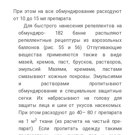
При этом на все об­мундирование расходуют
от 10 до 15 мл препарата.
Для быстрого нанесения репеллентов на
обмундиро- 182 банне распыляют
репеллентные рецептуры из аэрозоль­ных
баллонов (рис. 55 и 56). Отпугивающие
вещества применяются также в виде
мазей, кремов, паст, брус­ков, растворов,
эмульсий. Мазями, кремами, пастами
смазывают кожные покровы. Эмульсиями
и растворами пропитывают
обмундирование и специальные защитные
сегки. Их набрасывают на голову для
защиты лица и шеи от укусов насекомых.
При этом расходуют до 40— 80 г препарата
2
на 1 м
ткани (из расчета на чистый пре­
парат). Если пропитать одежду такими