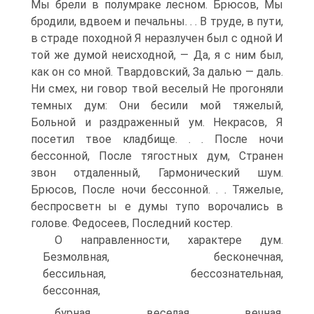
Мы брели в полумраке лесном. Брюсов, Мы
бродили, вдвоем и печальны. . . В труде, в пути,
в страде походной Я неразлучен был с одной И
той же думой неисходной, — Да, я с ним был,
как он со мной. Твардовский, За далью — даль.
Ни смех, ни говор твой веселый Не прогоняли
темных дум: Они бесили мой тяжелый,
Больной и раздраженный ум. Некрасов, Я
посетил твое кладбище. . . После ночи
бессонной, После тягостных дум, Странен
звон отдаленный, Гармонический шум.
Брюсов, После ночи бессонной. . . Тяжелые,
беспросветн ы е думы тупо ворочались в
голове. Федосеев, Последний костер.
О направленности, характере дум.
Безмолвная, бесконечная,
бессильная, бессознательная,
бессонная,
бурная, веселая, вечная,