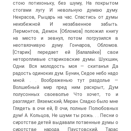
стою потихоньку, без шуму, На покрытом
стогами лугу И невольную думаю думу.
Некрасов, Рыцарь на час. Спастись от думы
неизбежной И незабвенное забыть.
Лермонтов, Демон. [Обломов] положил книгу
на место и зевнул, потом погрузился в
неотвязчивую думу. Гончаров, Обломов.
[Старик] передает ей [балалайке] свои
неторопливые стариковские думы. Шукшин,
Одни. Вся молодость моя — скитанъя Да
радость одиноких дум. Бунин, Седое небо надо
мной. . . Воображенью тут раздолье —
Волшебный мир пред ним раскрыт, Дум
полусонных своеволъе Что хочет, то и
разглядит. Вяземский, Меран. Сладко было мне
Глядеть в очи ей, В очи, полные Полюбовных
дум! А. Кольцов, Не шуми ты рожь. . . Песни о
сиротстве детей выдавали потаенные думы о
сиротстве народа. Паустовский, Тарас