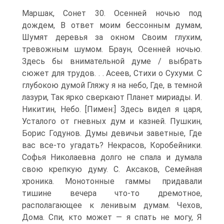
Маршак, Сонет 30. Осенней ночью под
дождем, В ответ моим бессонным думам,
Шумят деревья за окном Своим глухим,
тревожным шумом. Браун, Осенней ночью.
Здесь бы внимательной думе / выбрать
сюжет для трудов. . . Асеев, Стихи о Сухуми. С
глубокою думой Гляжу я на небо, Где, в темной
лазури, Так ярко сверкают Планет мириады. И.
Никитин, Небо. [Пимен:] Здесь видел я царя,
Усталого от гневных дум и казней. Пушкин,
Борис Годунов. Думы девичьи заветные, Где
вас все-то угадать? Некрасов, Коробейники.
Софья Николаевна долго не спала и думала
свою крепкую думу. С. Аксаков, Семейная
хроника. Монотонные гаммы придавали
тишине вечера что-то дремотное,
располагающее к ленивым думам. Чехов,
Дома. Спи, кто может — я спать не могу, Я