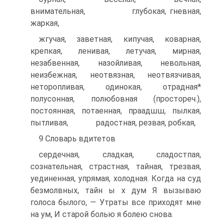
внимательная, глубокая, гневная,
жаркая,
жгучая, заветная, кипучая, коварная,
крепкая, ленивая, летучая, мирная,
незабвенная, назойливая, невольная,
неизбежная, неотвязная, неотвязчивая,
неторопливая, одинокая, отрадная*
полусонная, полюбовная (простореч.),
постоянная, потаенная, праадшш, пылкая,
пытливая, радостная, резвая, робкая,
9 Словарь вдитетов
сердечная, сладкая, сладостпая,
сознательная, страстная, тайная, трезвая,
уединенная, упрямая, холодная. Когда на суд
безмолвных, тайн ы х дум Я вызываю
голоса былого, — Утраты все приходят мне
на ум, И старой болью я болею снова.