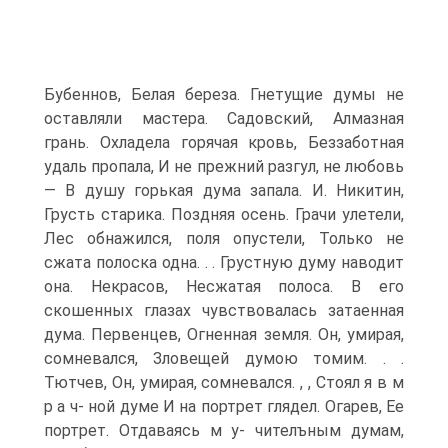
Бубеннов, Белая береза. Гнетущие думы не
оставляли мастера. Садовский, Алмазная
грань. Охладела горячая кровь, Беззаботная
удаль пропала, И не прежний разгул, не любовь
— В душу горькая дума запала. И. Никитин,
Грусть старика. Поздняя осень. Грачи улетели,
Лес обнажился, поля опустели, Только не
сжата полоска одна. . . Грустную думу наводит
она. Некрасов, Несжатая полоса. В его
скошенных глазах чувствовалась затаенная
дума. Первенцев, Огненная земля. Он, умирая,
сомневался, Зловещей думою томим. . .
Тютчев, Он, умирая, сомневался. , , Стоял я в м
р а ч- ной думе И на портрет глядел. Огарев, Ее
портрет. Отдаваясь м у- чителъным думам,