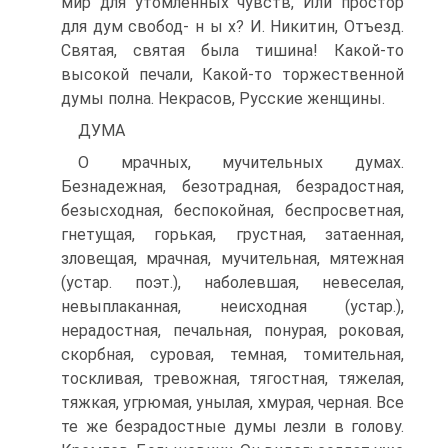
мир для утомленных чувств, Или простор
для дум свобод- н ы х? И. Никитин, Отъезд.
Святая, святая была тишина! Какой-то
высокой печали, Какой-то торжественной
думы полна. Некрасов, Русские женщины.
ДУМА
О мрачных, мучительных думах.
Безнадежная, безотрадная, безрадостная,
безысходная, беспокойная, беспросветная,
гнетущая, горькая, грустная, затаенная,
зловещая, мрачная, мучительная, мятежная
(устар. поэт.), наболевшая, невеселая,
невыплаканная, неисходная (устар.),
нерадостная, печальная, понурая, роковая,
скорбная, суровая, темная, томительная,
тоскливая, тревожная, тягостная, тяжелая,
тяжкая, угрюмая, унылая, хмурая, черная. Все
те же безрадостные думы лезли в голову.