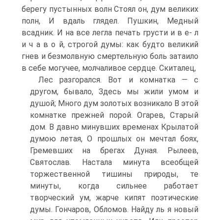
берегу пустынных волн Стоял он, дум великих
полн, И вдаль глядел. Пушкин, Медный
всадник. И на все легла печать грусти и в е- л
и ч а в о й, строгой думы: как будто великий
гнев и безмолвную смертельную боль затаило
в себе могучее, молчаливое сердце. Скиталец,
Лес разгорался. Вот и комнатка — с
другом, бывало, Здесь мы жили умом и
душой; Много дум золотых возникало В этой
комнатке прежней порой. Огарев, Старый
дом. В давно минувших временах Крылатой
думою летая, О прошлых он мечтал боях,
Гремевших на брегах Дуная. Рылеев,
Святослав. Настала минута всеобщей
торжественной тишины природы, те
минуты, когда сильнее работает
творческий ум, жарче кипят поэтические
думы. Гончаров, Обломов. Найду ль я новый