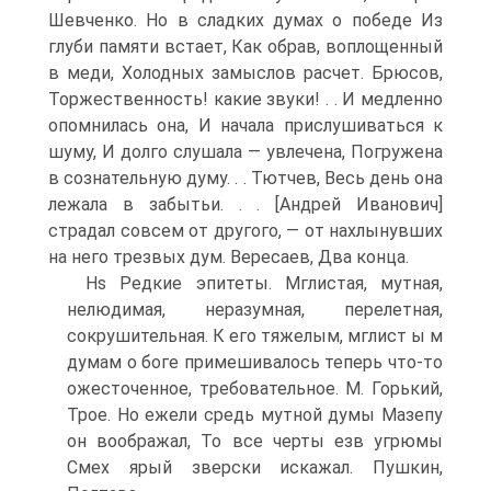
Шевченко. Но в сладких думах о победе Из
глуби памяти встает, Как обрав, воплощенный
в меди, Холодных замыслов расчет. Брюсов,
Торжественность! какие звуки! . . И медленно
опомнилась она, И начала прислушиваться к
шуму, И долго слушала — увлечена, Погружена
в сознательную думу. . . Тютчев, Весь день она
лежала в забытьи. . . [Андрей Иванович]
страдал совсем от другого, — от нахлынувших
на него трезвых дум. Вересаев, Два конца.
Hs Редкие эпитеты. Мглистая, мутная,
нелюдимая, неразумная, перелетная,
сокрушительная. К его тяжелым, мглист ы м
думам о боге примешивалось теперь что-то
ожесточенное, требовательное. М. Горький,
Трое. Но ежели средь мутной думы Мазепу
он воображал, То все черты езв угрюмы
Смех ярый зверски искажал. Пушкин,