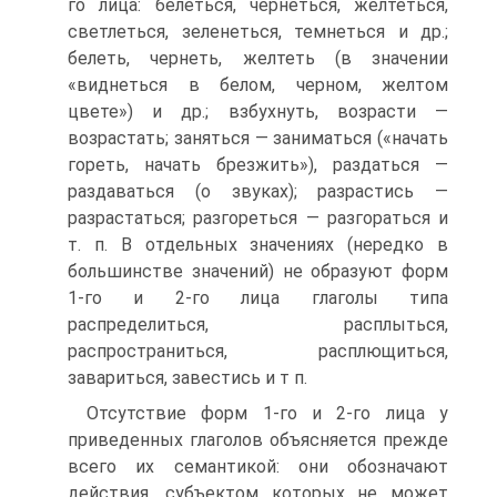
го лица: белеться, чернеться, желтеться,
светлеться, зеленеться, темнеться и др.;
белеть, чернеть, желтеть (в значении
«виднеться в белом, черном, желтом
цвете») и др.; взбухнуть, возрасти —
возрастать; заняться — заниматься («начать
гореть, начать брезжить»), раздаться —
раздаваться (о звуках); разрастись —
разрастаться; разгореться — разгораться и
т. п. В отдельных значениях (нередко в
большинстве значений) не образуют форм
1-го и 2-го лица глаголы типа
распределиться, расплыться,
распространиться, расплющиться,
завариться, завестись и т п.
Отсутствие форм 1-го и 2-го лица у
приведенных глаголов объясняется прежде
всего их семантикой: они обозначают
действия, субъектом которых не может