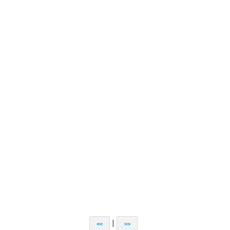
|
<<
>>