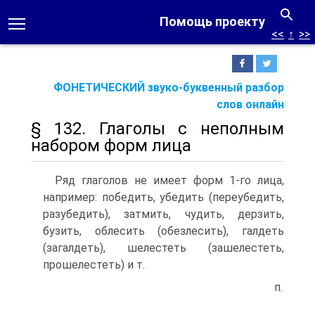
Помощь проекту
<<
↑
>>
ФОНЕТИЧЕСКИЙ звуко-буквенный разбор
слов онлайн
§ 132. Глаголы с неполным
набором форм лица
Ряд глаголов не имеет форм 1-го лица,
например: победить, убедить (переубедить,
разубедить), затмить, чудить, дерзить,
бузить, облесить (обезлесить), галдеть
(загалдеть), шелестеть (зашелестеть,
прошелестеть) и т.
п.