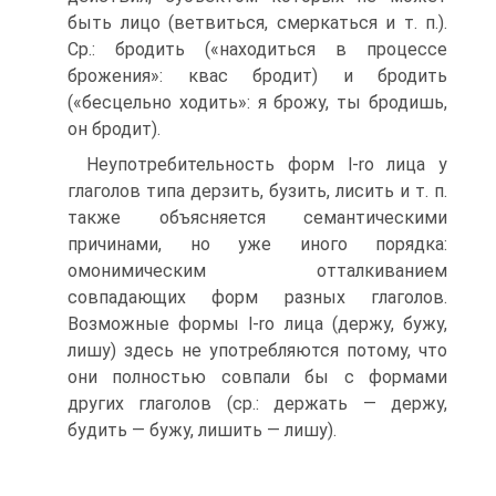
быть лицо (ветвиться, смеркаться и т. п.).
Ср.: бродить («находиться в процессе
брожения»: квас бродит) и бродить
(«бесцельно ходить»: я брожу, ты бродишь,
он бродит).
Неупотребительность форм l-ro лица у
глаголов типа дерзить, бузить, лисить и т. п.
также объясняется семантическими
причинами, но уже иного порядка:
омонимическим отталкиванием
совпадающих форм разных глаголов.
Возможные формы l-ro лица (держу, бужу,
лишу) здесь не употребляются потому, что
они полностью совпали бы с формами
других глаголов (ср.: держать — держу,
будить — бужу, лишить — лишу).