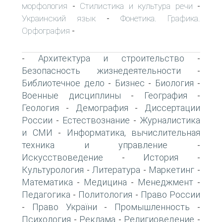
морфология
Стилистика и культура речи
-
-
Украинский язык
Фонетика. Графика.
-
Орфография
-
Архитектура и строительство
-
-
Безопасность жизнедеятельности
-
Библиотечное дело
Бизнес
Биология
-
-
-
Военные дисциплины
География
-
-
Геология
Демография
Диссертации
-
-
России
Естествознание
Журналистика
-
-
и СМИ
Информатика, вычислительная
-
техника и управление
-
Искусствоведение
История
-
-
Культурология
Литература
Маркетинг
-
-
-
Математика
Медицина
Менеджмент
-
-
-
Педагогика
Политология
Право России
-
-
Право України
Промышленность
-
-
-
Психология
Реклама
Религиоведение
-
-
-