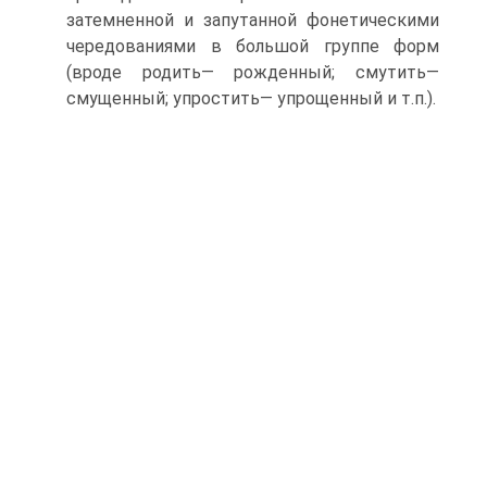
затемненной и запутанной фонетическими
чередованиями в большой группе форм
(вроде родить— рожденный; смутить—
смущенный; упростить— упрощенный и т.п.).