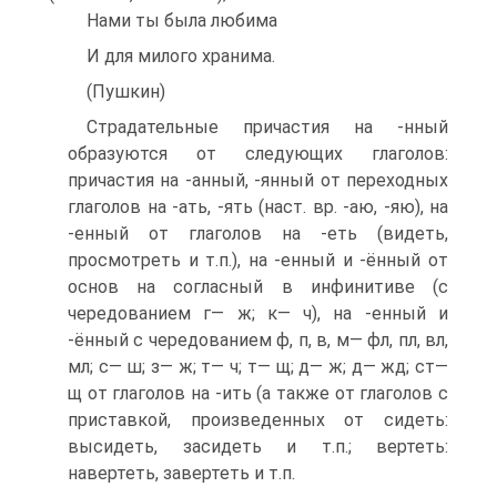
Нами ты была любима
И для милого хранима.
(Пушкин)
Страдательные причастия на -нный
образуются от следующих глаголов:
причастия на -анный, -янный от переходных
глаголов на -ать, -ять (наст. вр. -аю, -яю), на
-енный от глаголов на -еть (видеть,
просмотреть и т.п.), на -енный и -ённый от
основ на согласный в инфинитиве (с
чередованием г— ж; к— ч), на -енный и
-ённый с чередованием ф, п, в, м— фл, пл, вл,
мл; с— ш; з— ж; т— ч; т— щ; д— ж; д— жд; ст—
щ от глаголов на -ить (а также от глаголов с
приставкой, произведенных от сидеть:
высидеть, засидеть и т.п.; вертеть:
навертеть, завертеть и т.п.