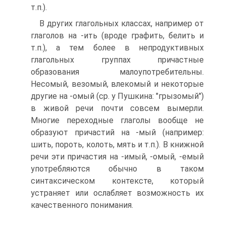
т.п.).
В других глагольных классах, например от
глаголов на -ить (вроде графить, белить и
т.п.), а тем более в непродуктивных
глагольных группах причастные
образования малоупотребительны.
Несомый, везомый, влекомый и некоторые
другие на -омый (ср. у Пушкина: "грызомый")
в живой речи почти совсем вымерли.
Многие переходные глаголы вообще не
образуют причастий на -мый (например:
шить, пороть, колоть, мять и т.п.). В книжной
речи эти причастия на -имый, -омый, -емый
употребляются обычно в таком
синтаксическом контексте, который
устраняет или ослабляет возможность их
качественного понимания.