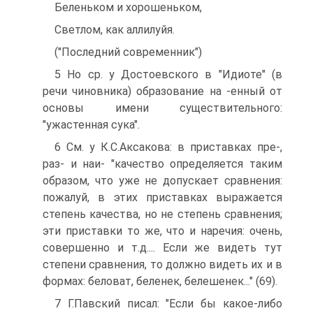
Беленьком и хорошеньком,
Светлом, как аллилуйя.
("Последний современник")
5 Но ср. у Достоевского в "Идиоте" (в
речи чиновника) образование на -енный от
основы имени существительного:
"ужастенная сука".
6 См. у К.С.Аксакова: в приставках пре-,
раз- и наи- "качество определяется таким
образом, что уже не допускает сравнения:
пожалуй, в этих приставках выражается
степень качества, но не степень сравнения;
эти приставки то же, что и наречия: очень,
совершенно и т.д.... Если же видеть тут
степени сравнения, то должно видеть их и в
формах: беловат, беленек, белешенек..." (69).
7 Г.Павский писал: "Если бы какое-либо