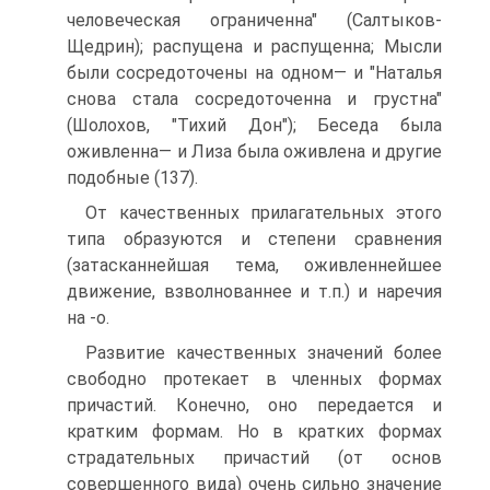
человеческая ограниченна" (Салтыков-
Щедрин); распущена и распущенна; Мысли
были сосредоточены на одном— и "Наталья
снова стала сосредоточенна и грустна"
(Шолохов, "Тихий Дон"); Беседа была
оживленна— и Лиза была оживлена и другие
подобные (137).
От качественных прилагательных этого
типа образуются и степени сравнения
(затасканнейшая тема, оживленнейшее
движение, взволнованнее и т.п.) и наречия
на -о.
Развитие качественных значений более
свободно протекает в членных формах
причастий. Конечно, оно передается и
кратким формам. Но в кратких формах
страдательных причастий (от основ
совершенного вида) очень сильно значение