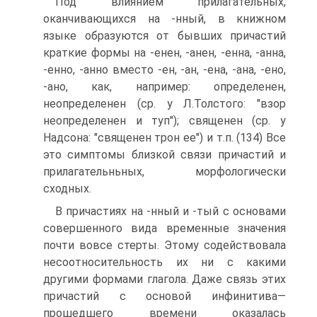
Под влиянием прилагательных,
оканчивающихся на -нный, в книжном
языке образуются от бывших причастий
краткие формы на -енен, -анен, -енна, -анна,
-енно, -анно вместо -ен, -ан, -ена, -ана, -ено,
-ано, как, например: определенен,
неопределенен (ср. у Л.Толстого: "взор
неопределенен и туп"); священен (ср. у
Надсона: "священен трон ее") и т.п. (134) Все
это симптомы близкой связи причастий и
прилагательньных, морфологически
сходных.
В причастиях на -нный и -тый с основами
совершенного вида временные значения
почти вовсе стерты. Этому содействовала
несоотносительность их ни с какими
другими формами глагола. Даже связь этих
причастий с основой инфинитива—
прошедшего времени оказалась