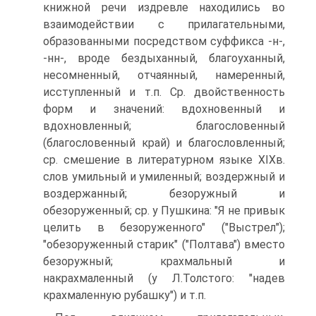
книжной речи издревле находились во
взаимодействии с прилагательными,
образованными посредством суффикса -н-,
-нн-, вроде бездыханный, благоуханный,
несомненный, отчаянный, намеренный,
исступленный и т.п. Ср. двойственность
форм и значений: вдохновенный и
вдохновленный; благословенный
(благословенный край) и благословленный;
ср. смешение в литературном языке XIXв.
слов умильный и умиленный; воздержный и
воздержанный; безоружный и
обезоруженный; ср. у Пушкина: "Я не привык
целить в безоруженного" ("Выстрел");
"обезоруженный старик" ("Полтава") вместо
безоружный; крахмальный и
накрахмаленный (у Л.Толстого: "надев
крахмаленную рубашку") и т.п.