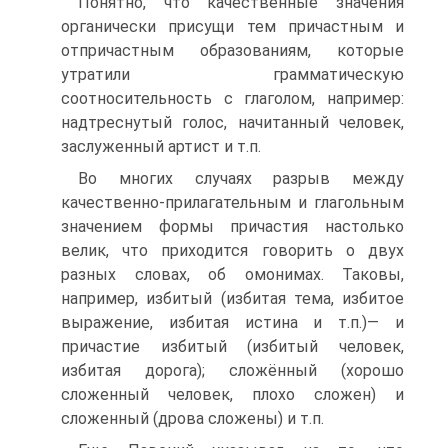
Понятно, что качественные значения
органически присущи тем причастным и
отпричастным образованиям, которые
утратили грамматическую
соотносительность с глаголом, например:
надтреснутый голос, начитанный человек,
заслуженный артист и т.п.
Во многих случаях разрыв между
качественно-прилагательным и глагольным
значением формы причастия настолько
велик, что приходится говорить о двух
разных словах, об омонимах. Таковы,
например, избитый (избитая тема, избитое
выражение, избитая истина и т.п.)— и
причастие избитый (избитый человек,
избитая дорога); сложённый (хорошо
сложенный человек, плохо сложен) и
сложенный (дрова сложены) и т.п.