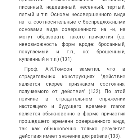
писанный, надеванный, несенный, тертый,
петый и т.п. Основы несовершенного вида
на -а, соотносительные с беспредложными
основами вида совершенного на -и, не
могут образовать такого причастия (ср.
невозможность форм вроде: бросанный,
покупаемый и т.п., но: брошенный,
купленный и т.п.) (131).
Проф. А.И.Томсон заметил, что в
страдательных конструкциях "действие
является скорее признаком состояния,
получаемого от действия" (132). По этой
причине в страдательном спряжении
настоящего и будущего времени глагол
является обыкновенно в форме причастия
прошедшего времени совершенного вида,
так как обыкновенно только результат
действия имеет значение для patiens (133).