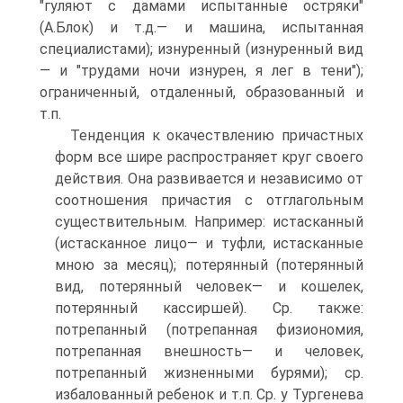
"гуляют с дамами испытанные остряки"
(А.Блок) и т.д.— и машина, испытанная
специалистами); изнуренный (изнуренный вид
— и "трудами ночи изнурен, я лег в тени");
ограниченный, отдаленный, образованный и
т.п.
Тенденция к окачествлению причастных
форм все шире распространяет круг своего
действия. Она развивается и независимо от
соотношения причастия с отглагольным
существительным. Например: истасканный
(истасканное лицо— и туфли, истасканные
мною за месяц); потерянный (потерянный
вид, потерянный человек— и кошелек,
потерянный кассиршей). Ср. также:
потрепанный (потрепанная физиономия,
потрепанная внешность— и человек,
потрепанный жизненными бурями); ср.
избалованный ребенок и т.п. Ср. у Тургенева