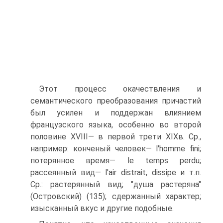
Этот процесс окачествления и
семантического преобразования причастий
был усилен и поддержан влиянием
французского языка, особенно во второй
половине XVIII— в первой трети XIXв. Ср.,
например: конченый человек— l'homme fini;
потерянное время— le temps perdu;
рассеянный вид— l'air distrait, dissipe и т.п.
Ср.: растерянный вид; "душа растеряна"
(Островский) (135); сдержанный характер;
изысканный вкус и другие подобные.