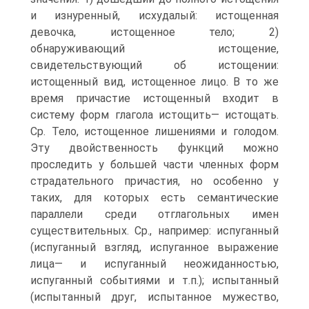
и изнуренный, исхудалый: истощенная
девочка, истощенное тело; 2)
обнаруживающий истощение,
свидетельствующий об истощении:
истощенный вид, истощенное лицо. В то же
время причастие истощенный входит в
систему форм глагола истощить— истощать.
Ср. Тело, истощенное лишениями и голодом.
Эту двойственность функций можно
проследить у большей части членных форм
страдательного причастия, но особенно у
таких, для которых есть семантические
параллели среди отглагольных имен
существительных. Ср., например: испуганный
(испуганный взгляд, испуганное выражение
лица— и испуганный неожиданностью,
испуганный событиями и т.п.); испытанный
(испытанный друг, испытанное мужество,