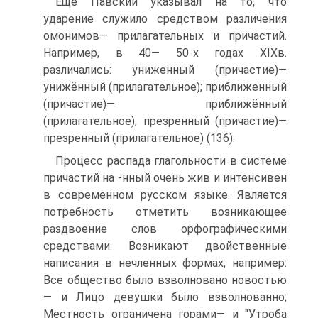
Еще Павский указывал на то, что
ударение служило средством различения
омонимов— прилагательных и причастий.
Например, в 40— 50-х годах XIXв.
различались: униженный (причастие)—
унижённый (прилагательное); приближенный
(причастие)— приближённый
(прилагательное); презренный (причастие)—
презренный (прилагательное) (136).
Процесс распада глагольности в системе
причастий на -нный очень жив и интенсивен
в современном русском языке. Является
потребность отметить возникающее
раздвоение слов орфографическими
средствами. Возникают двойственные
написания в нечленных формах, например:
Все общество было взволновано новостью
— и Лицо девушки было взволнованно;
Местность ограничена горами— и "Утроба