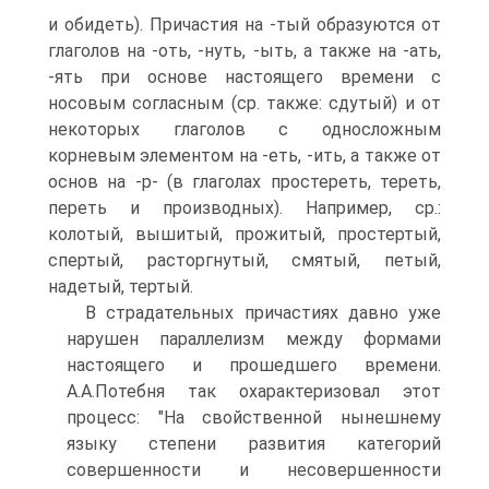
и обидеть). Причастия на -тый образуются от
глаголов на -оть, -нуть, -ыть, а также на -ать,
-ять при основе настоящего времени с
носовым согласным (ср. также: сдутый) и от
некоторых глаголов с односложным
корневым элементом на -еть, -ить, а также от
основ на -р- (в глаголах простереть, тереть,
переть и производных). Например, ср.:
колотый, вышитый, прожитый, простертый,
спертый, расторгнутый, смятый, петый,
надетый, тертый.
В страдательных причастиях давно уже
нарушен параллелизм между формами
настоящего и прошедшего времени.
А.А.Потебня так охарактеризовал этот
процесс: "На свойственной нынешнему
языку степени развития категорий
совершенности и несовершенности