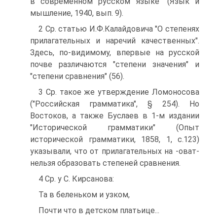
в современном русском языке" (Язык и
мышление, 1940, вып. 9).
2 Ср. статью И.Ф.Калайдовича "О степенях
прилагательных и наречий качественных".
Здесь, по-видимому, впервые на русской
почве различаются "степени значения" и
"степени сравнения" (56).
3 Ср. такое же утверждение Ломоносова
("Российская грамматика", § 254). Но
Востоков, а также Буслаев в 1-м издании
"Исторической грамматики" (Опыт
исторической грамматики, 1858, 1, с.123)
указывали, что от прилагательных на -оват-
нельзя образовать степеней сравнения.
4 Ср. у С. Кирсанова:
Та в беленьком и узком,
Почти что в детском платьице...