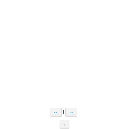
|
<<
>>
↑