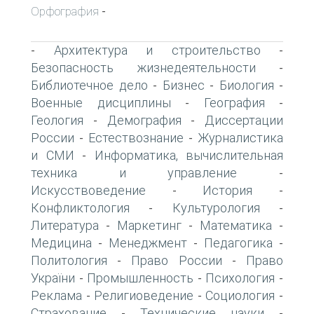
Орфография
-
Архитектура и строительство
-
-
Безопасность жизнедеятельности
-
Библиотечное дело
Бизнес
Биология
-
-
-
Военные дисциплины
География
-
-
Геология
Демография
Диссертации
-
-
России
Естествознание
Журналистика
-
-
и СМИ
Информатика, вычислительная
-
техника и управление
-
Искусствоведение
История
-
-
Конфликтология
Культурология
-
-
Литература
Маркетинг
Математика
-
-
-
Медицина
Менеджмент
Педагогика
-
-
-
Политология
Право России
Право
-
-
України
Промышленность
Психология
-
-
-
Реклама
Религиоведение
Социология
-
-
-
Страхование
Технические науки
-
-