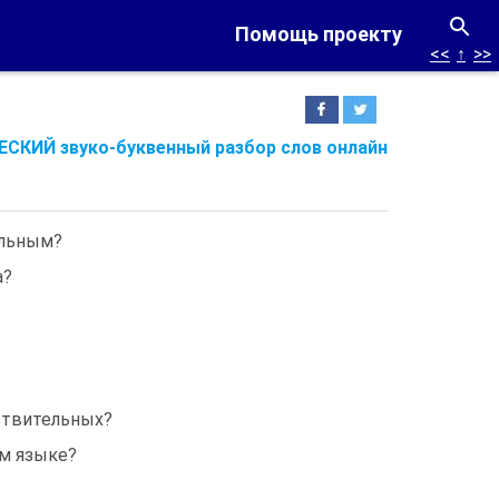
Помощь проекту
<<
↑
>>
СКИЙ звуко-буквенный разбор слов онлайн
ельным?
а?
ствительных?
м языке?