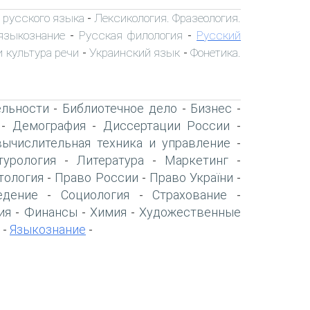
 русского языка
Лексикология. Фразеология.
-
языкознание
Русская филология
Русский
-
-
 культура речи
Украинский язык
Фонетика.
-
-
ельности
Библиотечное дело
Бизнес
-
-
-
Демография
Диссертации России
-
-
-
вычислительная техника и управление
-
турология
Литература
Маркетинг
-
-
-
тология
Право России
Право України
-
-
-
едение
Социология
Страхование
-
-
-
ия
Финансы
Химия
Художественные
-
-
-
Языкознание
-
-