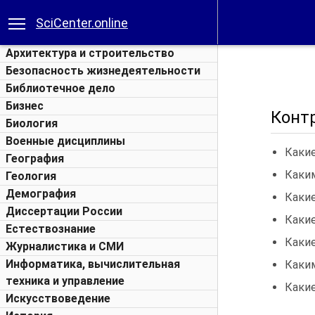
SciCenter.online
Архитектура и строительство
Безопасность жизнедеятельности
Библиотечное дело
Бизнес
Конт
Биология
Военные дисциплины
Каки
География
Каки
Геология
Демография
Какие
Диссертации России
Какие
Естествознание
Каки
Журналистика и СМИ
Информатика, вычислительная
Каки
техника и управление
Каки
Искусствоведение