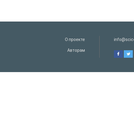
О проекте
info@scice
Авторам