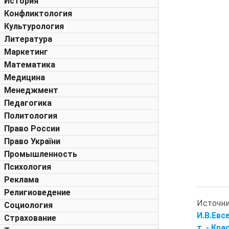
История
Конфликтология
Культурология
Литература
Маркетинг
Математика
Медицина
Менеджмент
Педагогика
Политология
Право России
Право України
Промышленность
Психология
Реклама
Религиоведение
Источн
Социология
И.В.Евс
Страхование
т. - Кра