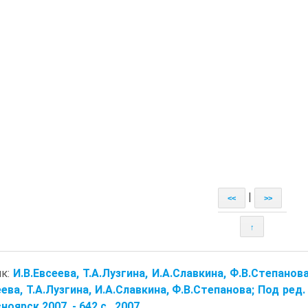
|
<<
>>
↑
ик:
И.В.Евсеева, Т.А.Лузгина, И.А.Славкина, Ф.В.Степано
еева, Т.А.Лузгина, И.А.Славкина, Ф.В.Степанова; Под ре
сноярск,2007. - 642 с.. 2007