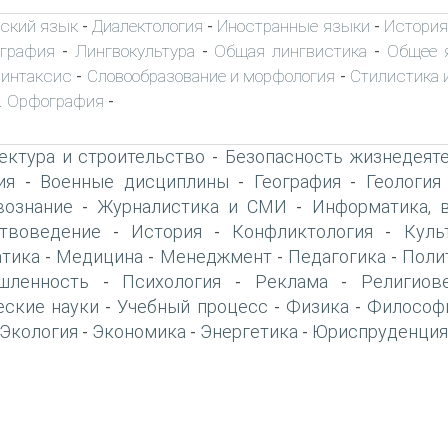
ский язык
Диалектология
Иностранные языки
История
-
-
-
ография
Лингвокультура
Общая лингвистика
Общее 
-
-
-
интаксис
Словообразование и морфология
Стилистика и
-
-
. Орфография
-
ектура и строительство
Безопасность жизнедеят
-
ия
Военные дисциплины
География
Геология
-
-
-
вознание
Журналистика и СМИ
Информатика, 
-
-
твоведение
История
Конфликтология
Куль
-
-
-
тика
Медицина
Менеджмент
Педагогика
Поли
-
-
-
-
шленность
Психология
Реклама
Религиов
-
-
-
еские науки
Учебный процесс
Физика
Философ
-
-
-
Экология
Экономика
Энергетика
Юриспруденция
-
-
-