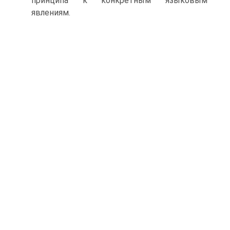
принципа к конкретным языковым
явлениям.