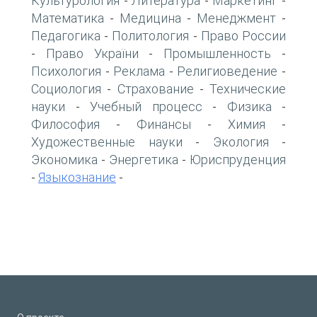
Культурология
Литература
Маркетинг
-
-
-
Математика
Медицина
Менеджмент
-
-
-
Педагогика
Политология
Право России
-
-
Право України
Промышленность
-
-
-
Психология
Реклама
Религиоведение
-
-
-
Социология
Страхование
Технические
-
-
науки
Учебный процесс
Физика
-
-
-
Философия
Финансы
Химия
-
-
-
Художественные науки
Экология
-
-
Экономика
Энергетика
Юриспруденция
-
-
Языкознание
-
-