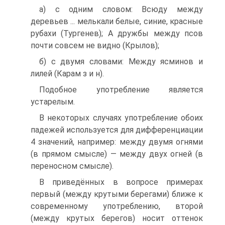
а) с одним словом: Всюду между
деревьев ... мелькали белые, синие, красные
рубахи (Тургенев); А дружбы между псов
почти совсем не видно (Крылов);
б) с двумя словами: Между ясминов и
лилей (Карам з и н).
Подобное употребление является
устарелым.
В некоторых случаях употребление обоих
падежей используется для дифференциации
4 значений, например: между двумя огнями
(в прямом смысле) — между двух огней (в
переносном смысле).
В приведённых в вопросе примерах
первый (между крутыми берегами) ближе к
современному употреблению, второй
(между крутых берегов) носит оттенок