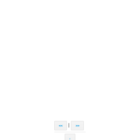
|
<<
>>
↑