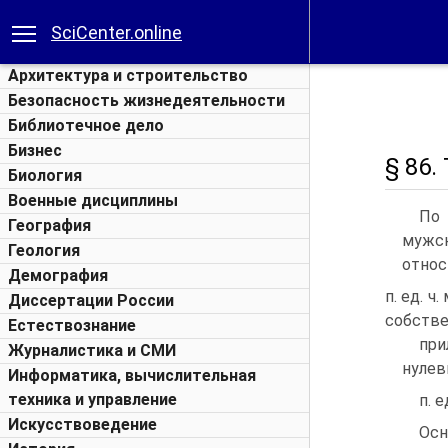
SciCenter.online
Архитектура и строительство
Безопасность жизнедеятельности
Библиотечное дело
Бизнес
§ 86
Биология
Военные дисциплины
По 
География
мужск
Геология
относ
Демография
п. ед.
Диссертации России
собст
Естествознание
пр
Журналистика и СМИ
нул
Информатика, вычислительная
техника и управление
п. е
Искусствоведение
Осн