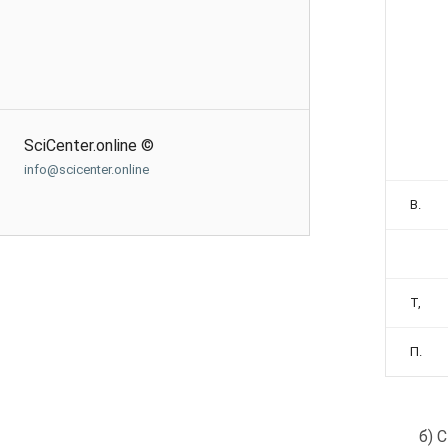
SciCenter.online ©
info@scicenter.online
В.
Т,
П.
б) 