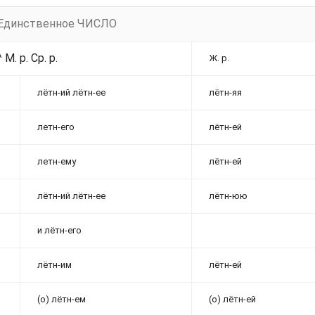
Единственное ЧИСЛО
^ М. р. Ср. р.
Ж. р.
лётн-ий лётн-ее
лётн-яя
летн-его
лётн-ей
летн-ему
лётн-ей
лётн-ий лётн-ее
лётн-юю
и лётн-его
лётн-им
лётн-ей
(о) лётн-ем
(о) лётн-ей