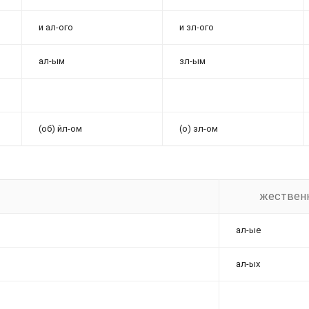
и ал-ого
и зл-ого
ал-ым
зл-ым
(об) йл-ом
(о) зл-ом
жественн
ал-ые
ал-ых