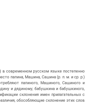
-ин) в современном русском языке постепенно
о папина, Машина, Сашина (р. п. м. и ср. р.)
употребляют папиного, Машиного, Сашиного и
ядину и дядиному; бабушкина и бабушкиного,
ификации склонения имен прилагательных с
различия, обособляющие склонение этих слов