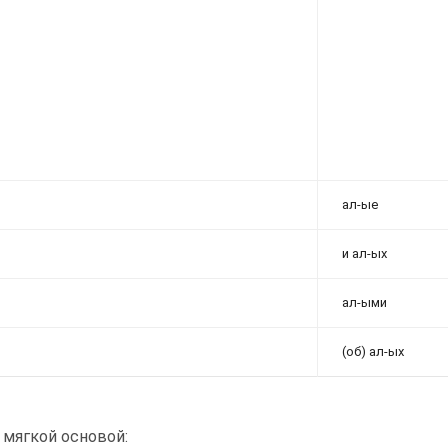
ал-ые
и ал-ых
ал-ыми
(об) ал-ых
С мягкой основой: