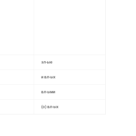
эл-ые
и вл-ых
вл-ыми
(о) вл-ых