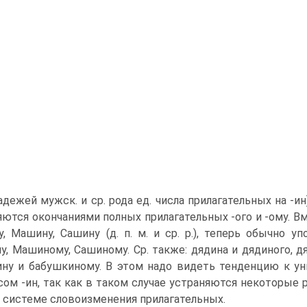
падежей мужск. и ср. рода ед. числа прилагательных на 
ются окончаниями полных прилагательных -ого и -ому. Вмест
у, Машину, Сашину (д. п. м. и ср. р.), теперь обычно 
у, Машиному, Сашиному. Ср. также: дядина и дядиного, д
ну и бабушкиному. В этом надо видеть тенденцию к ун
ом -ин, так как в таком случае устраняются некоторые 
 системе словоизменения прилагательных.