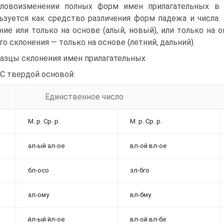
ловоизменении полных форм имен прилагательных в 
ьзуется как средство различения форм падежа и числа
ние или только на основе (алый, новый), или только на о
го склонения — только на основе (летний, дальний).
азцы склонения имен прилагательных
а) С твердой основой:
Единственное число
М. р. Ср. р.
М. р. Ср. р.
ал-ый ал-ое
вл-ой вл-ое
бл-осо
зл-бго
ал-ому
вл-бму
йл-ый йл-ое
вл-ой вл-бе