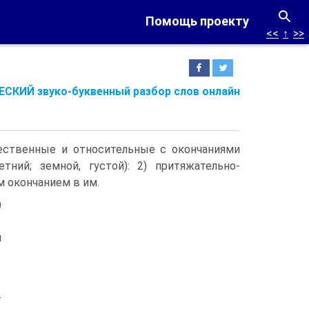
Помощь проекту
<<
↑
>>
СКИЙ звуко-буквенный разбор слов онлайн
чественные и относительные с окончаниями
етний; земной, густой): 2) притяжательно-
м окончанием в им.
)
и
—