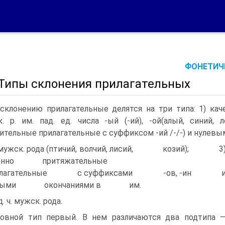
ФОНЕТИЧЕ
. Типы склонения прилагательных
склонению прилагательные делятся на три типа: 1) ка
. р. им. пад. ед. числа -ый (-ий), -ой(алый, синий, л
ительные прилагательные с суффиксом -ий /-/-) и нулевы
 ч. мужск. рода (птичий, волчий, лисий, козий); 3
венно притяжательные
илагательные с суффиксами -ов, -ин 
евыми окончаниями в им.
д. ч. мужск. рода.
овной тип первый. В нем различаются два подтипа 