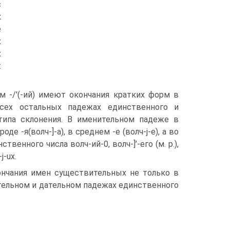
с
к
е
х
х
:
 -/'(-ий) имеют окончания кратких форм в
сех остальных падежах единственного и
типа склонения. В именительном падеже в
е -я(волч-]-а), в среднем -е (волч-j-e), а во
венного числа волч-ий-0, волч-]’-его (м. р.),
j-ux.
кончания имен существительных не только в
ительном и дательном падежах единственного