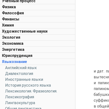
Учебный процесс
Физика
Философия
Финансы
Химия
Художественные науки
Экология
Экономика
Энергетика
Юриспруденция
Языкознание
Английский язык
и дат. 
Диалектология
вытесня
Иностранные языки
и папин
История русского языка
папином
Лексикология. Фразеология.
бабушки
Лексикография
суффикс
Лингвокультура
в общей
Общая лингвистика