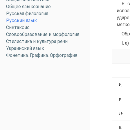
В с
Общее языкознание
испол
Русская филология
ударе
Русский язык
мягко
Синтаксис
Обр
Словообразование и морфология
Стилистика и культура речи
I. 
Украинский язык
Фонетика. Графика. Орфография
И,
р.
Д-
В.