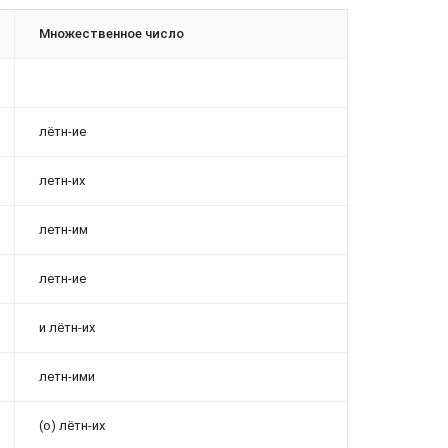
Множественное число
лётн-ие
летн-их
летн-им
летн-ие
и лётн-их
летн-ими
(о) лётн-их