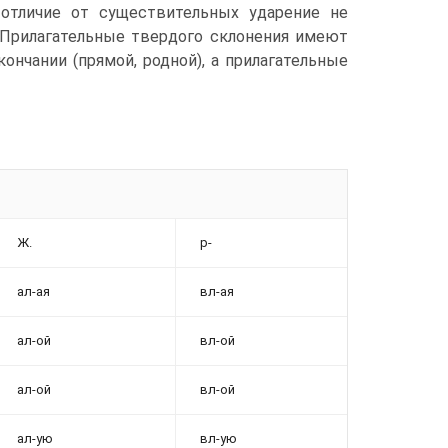
отличие от существительных ударение не
. Прилагательные твердого склонения имеют
кончании (прямой, родной), а прилагательные
Ж.
р-
ал-ая
вл-ая
ал-ой
вл-ой
ал-ой
вл-ой
ал-ую
вл-ую