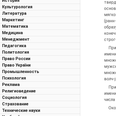
История
тверд
Культурология
основ
Литература
мягко
Маркетинг
(ранн
Математика
образ
Медицина
конеч
Менеджмент
строг-
Педагогика
При
Политология
имен
Право России
множе
Право України
мужск
Промышленность
множе
Психология
волч-j
Реклама
При
Религиоведение
имени
Социология
числа
Страхование
Окон
Технические науки