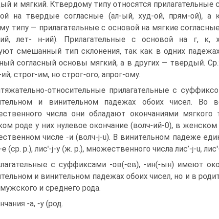
ый и мягкий. Ктвердому типу относятся прилагательные 
ой на твердые согласные (ал-ый, худ-ой, прям-ой), а 
му типу — прилагательные с основой на мягкие согласны
-ий, лет- н-ий). Прилагательные с основой на г, к, 
уют смешанный тип склонения, так как в одних падежа
ный согласный основы мягкий, а в других — твердый. Ср.
ий, строг-им, но строг-ого, апрог-ому.
тяжательно-относительные прилагательные с суффиксом
ительном и винительном падежах обоих чисел. Во в
ственного числа они обладают окончаниями мягкого 
ом роде у них нулевое окончание (волч-ий-0), в женском род
ственном числе -и (волч-j-u). В винительном падеже единст
-e (ср. р.), лис'-j-y (ж. р.), множественного числа лис’-j-u, лис'-
лагательные с суффиксами -ов(-ев), -ин(-ын) имеют о
тельном и винительном падежах обоих чисел, но и в род
 мужского и среднего рода.
чания -а, -у (род.