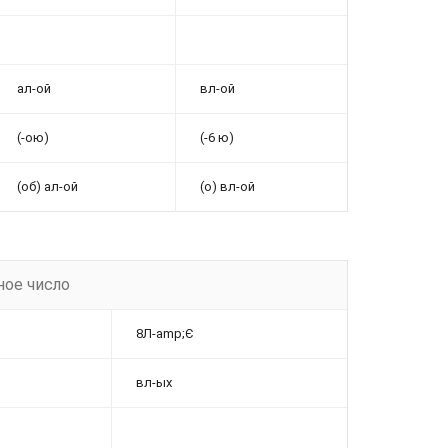
ал-ой
вл-ой
(-ою)
(-6 ю)
(об) ал-ой
(о) вл-ой
ое число
8Л-amp;Є
вл-ых