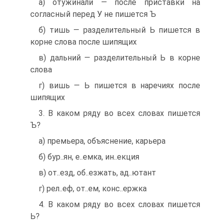
а) отужинали — после приставки на
согласный пе­ред У не пишется Ъ
б) тишь — разделительный Ь пишется в
корне слова после шипящих
в) дальний — разделительный Ь в корне
слова
г) вишь — Ь пишется в наречиях после
шипящих
3. В каком ряду во всех словах пишется
Ъ?
а) премьера, объяснение, карьера
б) бур..ян, е..емка, ин..екция
в) от..езд, об..езжать, ад..ютант
г) рел..еф, от..ем, конс..ержка
4. В каком ряду во всех словах пишется
Ь?