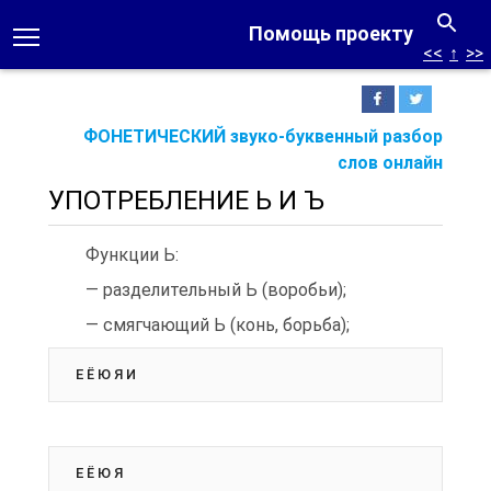
Помощь проекту
<<
↑
>>
ФОНЕТИЧЕСКИЙ звуко-буквенный разбор
слов онлайн
УПОТРЕБЛЕНИЕ Ь И Ъ
Функции Ь:
— разделительный Ь (воробьи);
— смягчающий Ь (конь, борьба);
Е Ё Ю Я И
Е Ё Ю Я