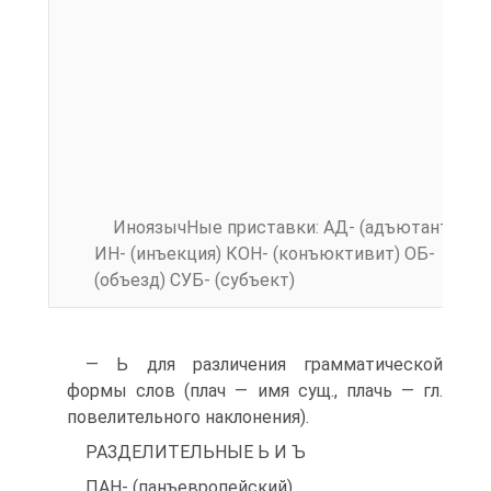
ИноязычНые приставки: АД- (адъютант)
ИН- (инъекция) КОН- (конъюктивит) ОБ-
(объезд) СУБ- (субъект)
— Ь для различения грамматической
формы слов (плач — имя сущ., плачь — гл.
повелительного накло­нения).
РАЗДЕЛИТЕЛЬНЫЕ Ь И Ъ
ПАН- (панъевропейский)