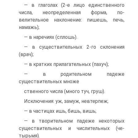
— в глаголах (2-е лицо единственного
числа, не­определенная форма, по­
велительное наклонение: пишешь, печь,
намажь);
— в наречиях (сплошь).
— в существительных 2-го склонения
(врач);
— в кратких прилага­тельных (пахуч);
— в родительном падеже
существительных множе­
ственного числа (много туч, груш).
Исключения: уж, замуж, невтерпеж;
— в частицах ишь, бишь, вишь;
— в творительном падеже некоторых
существитель­ных и числительных (че­
тырьмя).