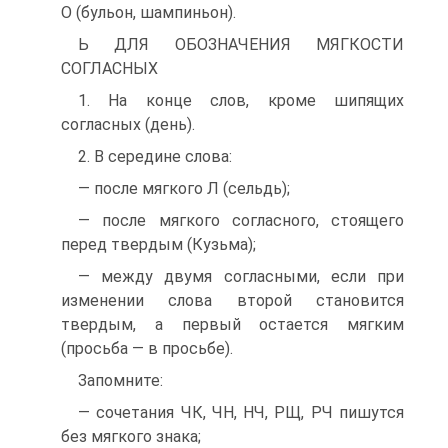
О (бульон, шампиньон).
Ь ДЛЯ ОБОЗНАЧЕНИЯ МЯГКОСТИ
СОГЛАСНЫХ
1. На конце слов, кроме шипящих
согласных (день).
2. В середине слова:
— после мягкого Л (сельдь);
— после мягкого согласного, стоящего
перед твер­дым (Кузьма);
— между двумя согласными, если при
изменении слова второй становится
твердым, а первый оста­ется мягким
(просьба — в просьбе).
Запомните:
— сочетания ЧК, ЧН, НЧ, РЩ, РЧ пишутся
без мяг­кого знака;