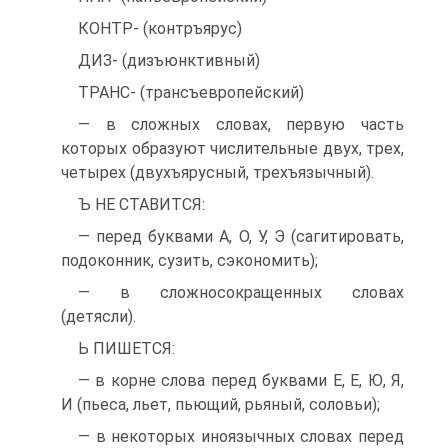
КОНТР- (контръярус)
ДИЗ- (дизъюнктивный)
ТРАНС- (трансъевропейский)
— в сложных словах, первую часть
которых образу­ют числительные двух, трех,
четырех (двухъярусный, трехъязычный).
Ъ НЕ СТАВИТСЯ:
— перед буквами А, О, У, Э (сагитировать,
подо­конник, сузить, сэкономить);
— в сложносокращенных словах
(детясли).
Ь ПИШЕТСЯ:
— в корне слова перед буквами Е, Е, Ю, Я,
И (пьеса, льет, пьющий, рьяный, соловьи);
— в некоторых иноязычных словах перед