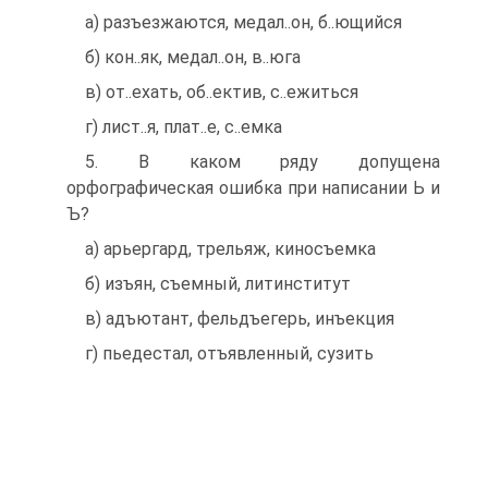
а) разъезжаются, медал..он, б..ющийся
б) кон..як, медал..он, в..юга
в) от..ехать, об..ектив, с..ежиться
г) лист..я, плат..е, с..емка
5. В каком ряду допущена
орфографическая ошибка при написании Ь и
Ъ?
а) арьергард, трельяж, киносъемка
б) изъян, съемный, литинститут
в) адъютант, фельдъегерь, инъекция
г) пьедестал, отъявленный, сузить