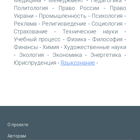
Медицина
Менеджмент
Педагогика
-
-
-
Политология
Право России
Право
-
-
України
Промышленность
Психология
-
-
-
Реклама
Религиоведение
Социология
-
-
-
Страхование
Технические науки
-
-
Учебный процесс
Физика
Философия
-
-
-
Финансы
Химия
Художественные науки
-
-
Экология
Экономика
Энергетика
-
-
-
-
Юриспруденция
Языкознание
-
-
О проекте
Авторам