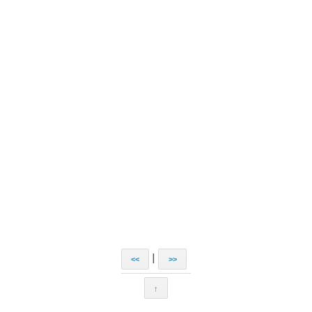
|
<<
>>
↑