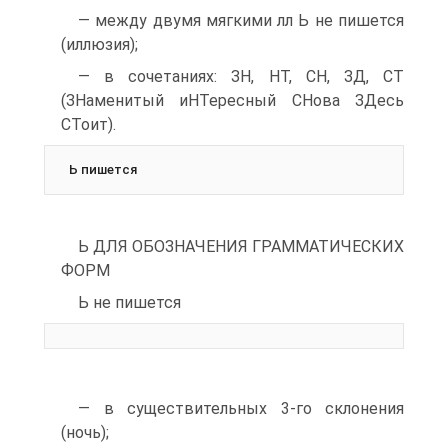
— между двумя мягкими лл Ь не пишется
(иллюзия);
— в сочетаниях: ЗН, НТ, СН, ЗД, СТ
(ЗНаменитый иНТересный СНова ЗДесь
СТоит).
Ь пишется
Ь ДЛЯ ОБОЗНАЧЕНИЯ ГРАММАТИЧЕСКИХ
ФОРМ
Ь не пишется
— в существительных 3-го склонения
(ночь);