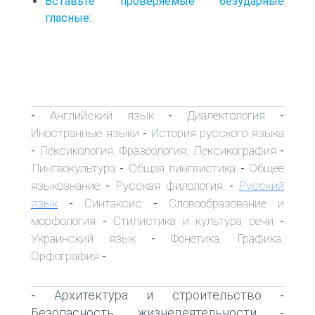
Вставьте проверяемые безударные
гласные:
Английский язык
Диалектология
-
-
-
Иностранные языки
История русского языка
-
Лексикология. Фразеология. Лексикография
-
-
Лингвокультура
Общая лингвистика
Общее
-
-
языкознание
Русская филология
Русский
-
-
язык
Синтаксис
Словообразование и
-
-
морфология
Стилистика и культура речи
-
-
Украинский язык
Фонетика. Графика.
-
Орфография
-
Архитектура и строительство
-
-
Безопасность жизнедеятельности
-