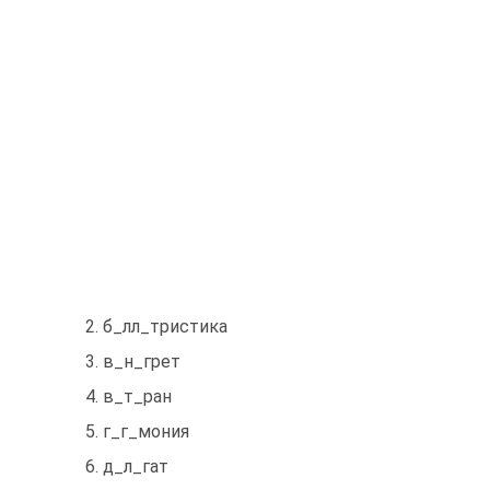
2. б_лл_тристика
3. в_н_грет
4. в_т_ран
5. г_г_мония
6. д_л_гат