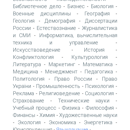
Библиотечное дело
Бизнес
Биология
-
-
-
Военные дисциплины
География
-
-
Геология
Демография
Диссертации
-
-
России
Естествознание
Журналистика
-
-
и СМИ
Информатика, вычислительная
-
техника и управление
-
Искусствоведение
История
-
-
Конфликтология
Культурология
-
-
Литература
Маркетинг
Математика
-
-
-
Медицина
Менеджмент
Педагогика
-
-
-
Политология
Право России
Право
-
-
України
Промышленность
Психология
-
-
-
Реклама
Религиоведение
Социология
-
-
-
Страхование
Технические науки
-
-
Учебный процесс
Физика
Философия
-
-
-
Финансы
Химия
Художественные науки
-
-
Экология
Экономика
Энергетика
-
-
-
-
Юриспруденция
Языкознание
-
-