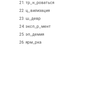
21. тр_н_роваться
22. ц_вилизация
23. ш_девр
24. эксп_р_мент
25. эп_демия
26. ярм_рка