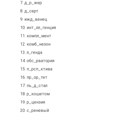
7. д_р_жер
8. д_серт
9. ижд_венец
10. инт_лл_генция
11. компл_мент
12. комб_незон
13. л_генда
14. обс_рватория
15. п_рсп_ктива
16. пр_ор_тет
17. пь_д_стал
18. р_кошетом
19. р_цензия
20. с_реневый