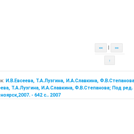
|
<<
>>
↑
ик:
И.В.Евсеева, Т.А.Лузгина, И.А.Славкина, Ф.В.Степано
еева, Т.А.Лузгина, И.А.Славкина, Ф.В.Степанова; Под ре
сноярск,2007. - 642 с.. 2007