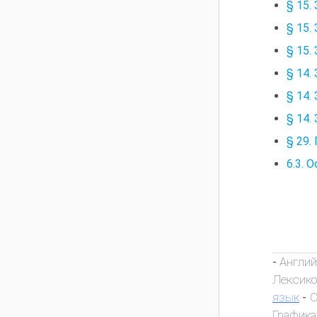
§ 15.
§ 15.
§ 15.
§ 14.
§ 14.
§ 14.
§ 29.
6.3. 
Англий
-
Лексик
язык
С
-
Графика