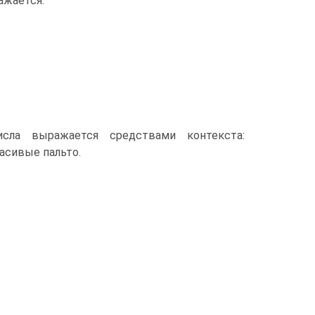
ажается:
исла выражается средствами контекста:
расивые пальто.