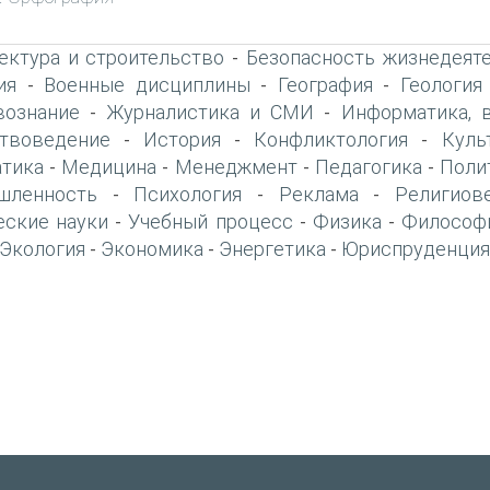
ектура и строительство
Безопасность жизнедеят
-
ия
Военные дисциплины
География
Геология
-
-
-
вознание
Журналистика и СМИ
Информатика, 
-
-
твоведение
История
Конфликтология
Куль
-
-
-
тика
Медицина
Менеджмент
Педагогика
Поли
-
-
-
-
шленность
Психология
Реклама
Религиов
-
-
-
еские науки
Учебный процесс
Физика
Философ
-
-
-
Экология
Экономика
Энергетика
Юриспруденция
-
-
-