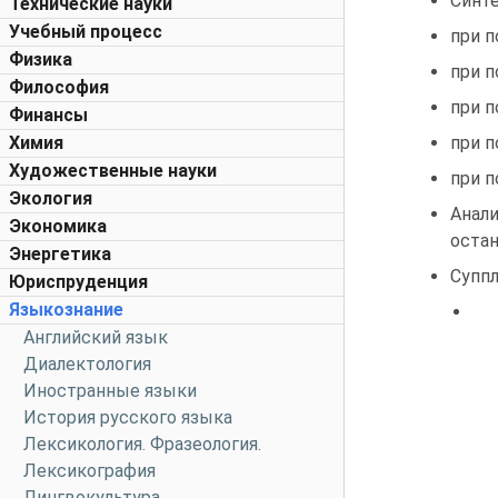
Синте
Технические науки
Учебный процесс
при п
Физика
при п
Философия
при п
Финансы
Химия
при п
Художественные науки
при п
Экология
Анал
Экономика
остан
Энергетика
Суппл
Юриспруденция
Языкознание
Английский язык
Диалектология
Иностранные языки
История русского языка
Лексикология. Фразеология.
Лексикография
Лингвокультура