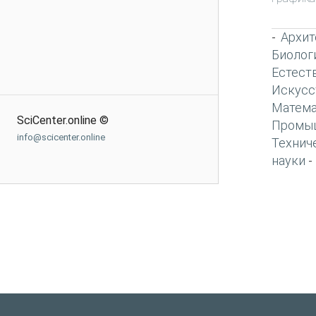
Архит
-
Биолог
Естест
Искусс
Матема
SciCenter.online ©
Промы
info@scicenter.online
Технич
науки
-