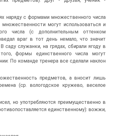
гих предметов): друг - друзья, ученик -
ях наряду с формами множественного числа
 множественности могут использоваться и
ого числа (с дополнительным оттенком
зведал враг в тот день немало, что значит
В саду служанки, на грядах, сбирали ягоду в
 того, формы единственного числа могут
нии: По команде тренера все сделали наклон
ожественность предметов, а вносит лишь
ремена (ср. вологодское кружево, веселое
сел, но употребляются преимущественно в
ротивопоставляется единственному): вожжи,