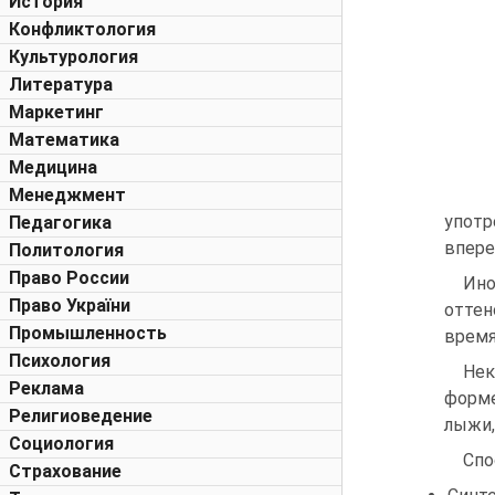
История
Конфликтология
Культурология
Литература
Маркетинг
Математика
Медицина
Менеджмент
употр
Педагогика
впере
Политология
Право России
Ино
Право України
оттен
Промышленность
время
Психология
Нек
Реклама
форме
Религиоведение
лыжи,
Социология
Спо
Страхование