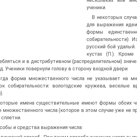
нескольких или мно
ученики.
В некоторых случа
для выражения идеи
формы единственн
собирательности): И
русский бой удалый. 
кустах (П.). Кроме
ебляться и в дистрибутивном (распределительном) значе
д. Ученики повернули голову в сторону входной двери.
гда форма множественного числа не указывает на мн
ок собирательности: вологодские кружева, веселые в
).
оторые имена существительные имеют формы обоих чи
 множественного числа (которое в этом случае уже не п
 сплетни.
собы и средства выражения числа: