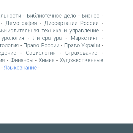
ельности
Библиотечное дело
Бизнес
-
-
-
Демография
Диссертации России
-
-
-
вычислительная техника и управление
-
турология
Литература
Маркетинг
-
-
-
тология
Право России
Право України
-
-
-
едение
Социология
Страхование
-
-
-
ия
Финансы
Химия
Художественные
-
-
-
Языкознание
-
-