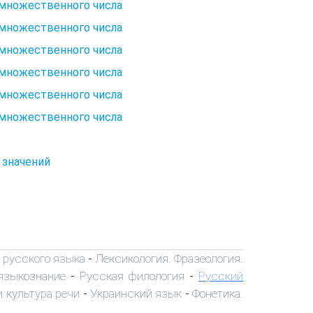
и множественного числа
и множественного числа
и множественного числа
и множественного числа
и множественного числа
и множественного числа
 значений
 русского языка
Лексикология. Фразеология.
-
языкознание
Русская филология
Русский
-
-
 культура речи
Украинский язык
Фонетика.
-
-