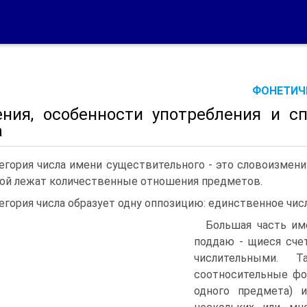
ФОНЕТИЧЕ
ения, особенности употребления и с
а
егория числа имени существительного - это словоизмени
ой лежат количественные отношения предметов.
егория числа образует одну оппозицию: единственное чис
Большая часть им
поддаю - щиеся сче
числительными. 
соотносительные фо
одного предмета) и