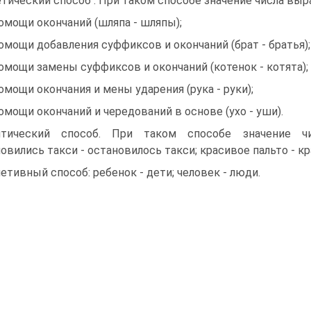
тический способ . При таком способе значение числа выр
омощи окончаний (шляпа - шляпы);
омощи добавления суффиксов и окончаний (брат - братья);
омощи замены суффиксов и окончаний (котенок - котята);
омощи окончания и мены ударения (рука - руки);
омощи окончаний и чередований в основе (ухо - уши).
итический способ. При таком способе значение ч
овились такси - остановилось такси; красивое пальто - к
етивный способ: ребенок - дети; человек - люди.