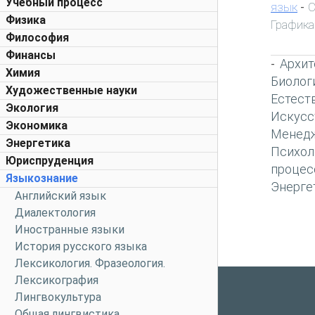
Учебный процесс
язык
С
-
Физика
Графика
Философия
Финансы
Архит
-
Химия
Биолог
Художественные науки
Естест
Экология
Искусс
Экономика
Менед
Энергетика
Психол
Юриспруденция
процес
Языкознание
Энерге
Английский язык
Диалектология
Иностранные языки
История русского языка
Лексикология. Фразеология.
Лексикография
Лингвокультура
Общая лингвистика