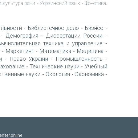
 культура речи
Украинский язык
Фонетика.
-
-
ельности
Библиотечное дело
Бизнес
-
-
-
Демография
Диссертации России
-
-
-
вычислительная техника и управление
-
Маркетинг
Математика
Медицина
-
-
-
-
и
Право України
Промышленность
-
-
-
рахование
Технические науки
Учебный
-
-
ственные науки
Экология
Экономика
-
-
-
nter.online