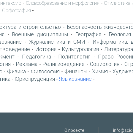
интаксис
Словообразование и морфология
Стилистика и
-
-
. Орфография
-
ектура и строительство
Безопасность жизнедеят
-
ия
Военные дисциплины
География
Геология
-
-
-
вознание
Журналистика и СМИ
Информатика, 
-
-
твоведение
История
Культурология
Литература
-
-
-
жмент
Педагогика
Политология
Право Росси
-
-
-
огия
Реклама
Религиоведение
Социология
Ст
-
-
-
-
с
Физика
Философия
Финансы
Химия
Художе
-
-
-
-
-
тика
Юриспруденция
Языкознание
-
-
-
О проекте
info@scice