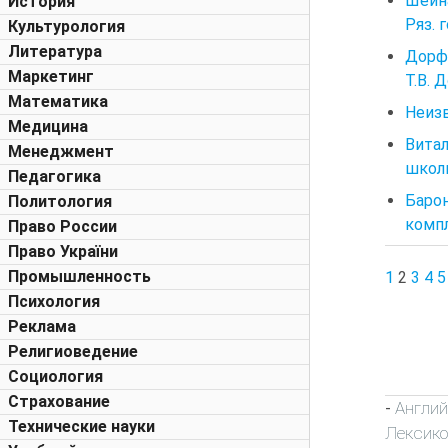
Шеина
История
Ряз. г
Культурология
Литература
Дорфм
Маркетинг
Т.В. 
Математика
Неизв
Медицина
Вита
Менеджмент
школь
Педагогика
Барон
Политология
компл
Право России
Право України
Промышленность
1
2
3
4
5
Психология
Реклама
Религиоведение
Социология
Страхование
Англий
-
Технические науки
Лексик