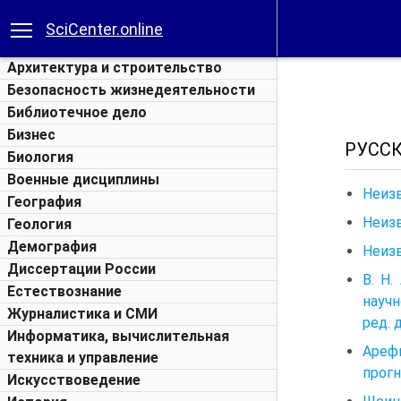
SciCenter.online
Архитектура и строительство
Безопасность жизнедеятельности
Библиотечное дело
Бизнес
РУСС
Биология
Военные дисциплины
Неизв
География
Неизв
Геология
Демография
Неизв
Диссертации России
В. Н
Естествознание
научн
Журналистика и СМИ
ред. 
Информатика, вычислительная
Арефь
техника и управление
прогн
Искусствоведение