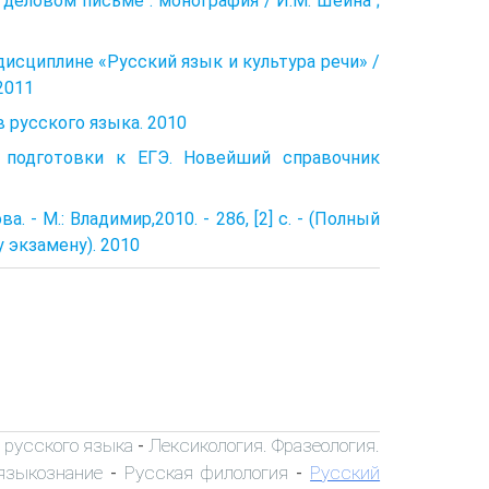
деловом письме : монография / И.М. Шеина ;
дисциплине «Русский язык и культура речи» /
 2011
русского языка. 2010
я подготовки к ЕГЭ. Новейший справочник
 - М.: Владимир,2010. - 286, [2] с. - (Полный
 экзамену). 2010
 русского языка
Лексикология. Фразеология.
-
языкознание
Русская филология
Русский
-
-