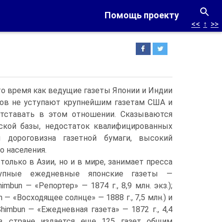
Помощь проекту
<<
↑
>>
 то время как ведущие газеты Японии и Индии
тов не уступают крупнейшим газетам США и
отставать в этом отношении.
Сказываются
ской базы, недостаток квалифицированных
и дороговизна газетной бумаги, высокий
о населения.
только в Азии, но и в мире, занимает пресса
упные ежедневные японские газеты —
imbun — «Репортер» — 1874 г., 8,9 млн. экз.);
n — «Восходящее солнце» — 1888 г., 7,5 млн.) и
Shimbun — «Ежедневная газета» — 1872 г., 4,4
 в стране издается еще 125 газет общим