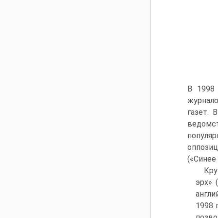
В 1998
журнало
газет. 
ведомст
популяр
оппозиц
(«Синее 
Кру
эрх» 
англи
1998 
позво