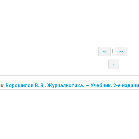
|
<<
>>
↑
к:
Ворошилов В. В.. Журналистика. — Учебник. 2-е издание