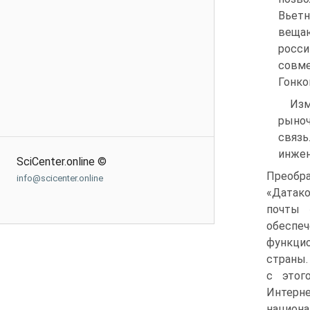
Вьетн
вещаю
росси
совме
Гонко
Изм
рыноч
связь
инжен
SciCenter.online ©
Преобр
info@scicenter.online
«Датако
почты 
обесп
функци
страны.
с этог
Интерн
национа