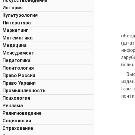
Искусствоведение
История
Культурология
Литература
Маркетинг
объед
Математика
(штат
Медицина
инфор
Менеджмент
заруб
Педагогика
больш
Политология
Выс
Право России
издан
Право України
Газет
Промышленность
почти 
Психология
Реклама
Религиоведение
Социология
Страхование