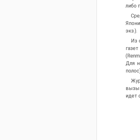
либо 
Сре
Япони
экз.).
Из 
газет
(Renm
Для н
полос
Жур
вызыв
идет 