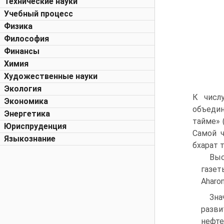
Технические науки
Учебный процесс
Физика
Философия
Финансы
Химия
Художественные науки
Экология
К числ
Экономика
объедин
Энергетика
тайме» 
Юриспруденция
Самой ч
Языкознание
бхарат т
Выс
газет
Aharo
Зна
разви
нефте