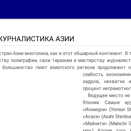
. ЖУРНАЛИСТИКА АЗИИ
стран Азии многолика, как и этот обширный континент. В
ству полиграфии, свои тиражам и мастерству журналис
 большинство газет азиатского региона продолжают 
слабость экономиче
кадров, нехватка 
процент неграмотног
Ведущее место не 
Японии. Самые кр
«Иомиури» (Yomiuri Sh
«Асахи» (Asahi Shimbu
«Майнити» (Mainichi 
млн.). Кроме того,