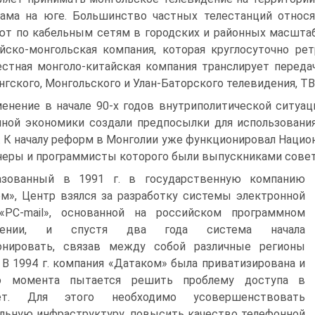
ама на юге. Большинство частных телестанций относ
т по кабельным сетям в городских и районных масштаба
йско-монгольская компания, которая круглосуточно ре
стная монголо-китайская компания транслирует передачи
нгского, Монгольского и Улан-Баторского телевидения, ТВ
енение в начале 90-х годов внутриполитической ситуа
ной экономики создали предпосылки для использования
. К началу реформ в Монголии уже функционировал Нацио
еры и программисты которого были выпускниками совет
азованный в 1991 г. в государственную компанию
м», Центр взялся за разработку системы электронной
«PC-mail», основанной на российском программном
ечении, и спустя два года система начала
онировать, связав между собой различные регионы
 В 1994 г. компания «Датаком» была приватизирована и
о момента пытается решить проблему доступа в
ет. Для этого необходимо усовершенствовать
льную инфраструктуру, повысить качество телефонной