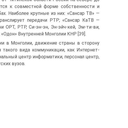
ятся к совместной форме собственности и
х. Наиболее крупные из них: «Сансар ТВ» —
транслирует передачи РТР; «Сансар КаТВ —
 ОРТ, РТР, Си-эн-эн, Эн-эйч-кей, Эм-ти-ви,
 «Одон» Внутренней Монголии КНР [39].
ции в Монголии, движение страны в сторону
 такого вида коммуникации, как Интернет-
нальный центр информатики, персонал центр,
ских вузов.