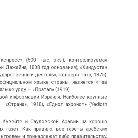
спресс» (600 тыс. экз.), контролируемая
н Дажайна, 1838 год основания); «Хиндустан
ударственный деятель», концерн Тата, 1875).
 официальном языке страны, является «Нав
 языке урду — «Пратап» (1919).
вой информации Израиля. Наиболее крупные
— «Страна», 1918), «Едиот ахронот» (Yedioth
 В Кувейте и Саудовской Аравии на хорошо
х газет. Как правило, все газеты арабских
нтролем и принадлежат либо правительству,