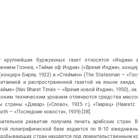
у крупнейших буржуазных газет относятся «Индиан эк
ением Гоэнка; «Тайме оф Индиа» («Время Индии», концер
(концерн Бирла, 1922) и «Стеймен» (The Statesman — «Гос
итаемой и распространенной газетой на языке хинди,
айме» (Nav Bharat Times — «Время новой Индии», 1950)., на
оким техническим уровнем отличаются средства массо
ы страны «Давар» («Слово», 1925 г.), «Гаарец» (Haaretz 
noth — «Последние новости», 1939) [38].
чительное развитие получила печать арабских стран.
той полиграфической базе издается по 8-10 ежедневны
добывающих стран находятся под правительственным ко