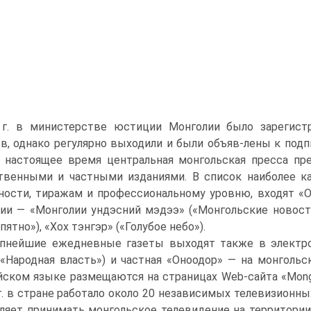
 г. в министерстве юстиции Монголии было зарегист
в, однако регулярно выходили и были объяв-лены к подп
В настоящее время центральная монгольская пресса пр
венными и частными изданиями. В список наиболее ка
ности, тиражам и профессиональному уровню, входят «
ии — «Монголии ундэсний мэдээ» («Монгольские новости»
пятно»), «Хох тэнгэр» («Голубое небо»).
пнейшие ежедневные газеты выходят также в электро
(«Народная власть») и частная «Оноодор» — на монгольск
йском языке размещаются на страницах Web-сайта «Mongo
г. в стране работало около 20 независимых телевизионны
ляет принимать монгольское телевидение на территории