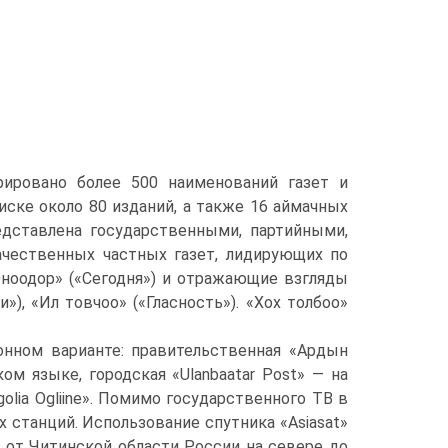
рировано более 500 наименований газет и
иске около 80 изданий, а также 16 аймачных
едставлена государственными, партийными,
чественных частных газет, лидирующих по
Оноодор» («Сегодня») и отражающие взгляды
), «Ил товчоо» («Гласность»). «Хох толбоо»
нном варианте: правительственная «Ардын
ом языке, городская «Ulanbaatar Post» — на
lia Ogliine». Помимо государственного ТВ в
х станций. Использование спутника «Asiasat»
 от Читинской области России на севере до