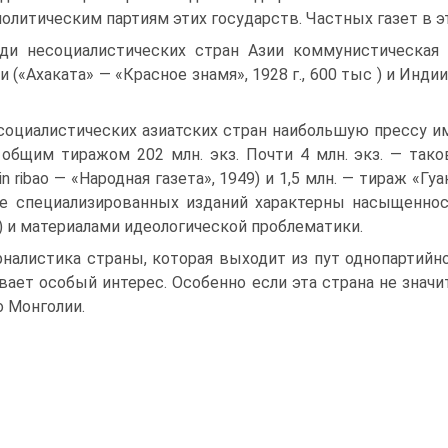
политическим партиям этих государств. Частных газет в эт
ди несоциалистических стран Азии коммунистическая
и («Ахаката» — «Красное знамя», 1928 г., 600 тыс ) и Инди
социалистических азиатских стран наибольшую прессу им
 общим тиражом 202 млн. экз. Почти 4 млн. экз. — та
in ribao — «Народная газета», 1949) и 1,5 млн. — тираж «Гу
е специализированных изданий характерны насыщеннос
) и материалами идеологической проблематики.
налистика страны, которая выходит из пут однопартий
ает особый интерес. Особенно если эта страна не значи
о Монголии.