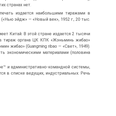
их странах нет.
 печать издается наибольшими тиражами в
и («Нью эйдж» — «Новый век», 1952 г., 20 тыс.
еет Китай. В этой стране издается 2 тысячи
ков тираж органа ЦК КПК «Жэньминь жибао»
анмин жибао» (Guangming ribao — «Свет», 1949).
ть экономическими материалами (половина
ное™ и административно-командной системы,
тся в списке ведущих, индустриальных. Речь