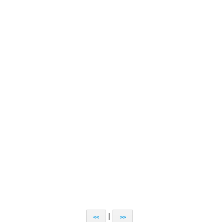
|
<<
>>