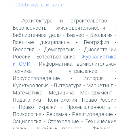
СМИ и журналистика
-
-
Архитектура и строительство
-
-
Безопасность жизнедеятельности
-
Библиотечное дело
Бизнес
Биология
-
-
-
Военные дисциплины
География
-
-
Геология
Демография
Диссертации
-
-
России
Естествознание
Журналистика
-
-
и СМИ
Информатика, вычислительная
-
техника и управление
-
Искусствоведение
История
-
-
Культурология
Литература
Маркетинг
-
-
-
Математика
Медицина
Менеджмент
-
-
-
Педагогика
Политология
Право России
-
-
Право України
Промышленность
-
-
-
Психология
Реклама
Религиоведение
-
-
-
Социология
Страхование
Технические
-
-
науки
Учебный процесс
Физика
-
-
-