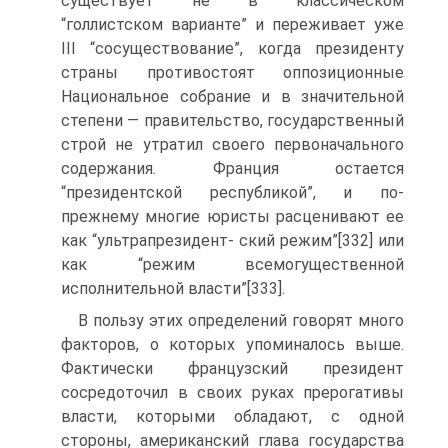
существует не в классическом
“голлистском варианте” и переживает уже
III “сосуществование”, когда президенту
страны противостоят оппозиционные
Национальное собрание и в значительной
степени — правительство, государственный
строй не утратил своего первоначального
содержания. Франция остается
“президентской республикой”, и по-
прежнему многие юристы расценивают ее
как “ультрапрезидент- ский режим”[332] или
как “режим всемогущественной
исполнительной власти”[333].
В пользу этих определений говорят много
факторов, о которых упоминалось выше.
Фактически французский президент
сосредоточил в своих руках прерогативы
власти, которыми обладают, с одной
стороны, американский глава государства