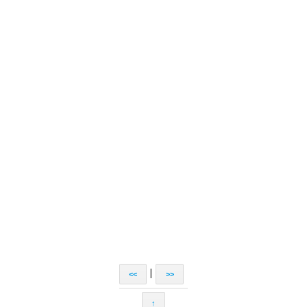
|
<<
>>
↑