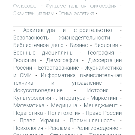
Философы
Фундаментальная философия
-
-
Экзистенциализм
Этика, эстетика
-
-
Архитектура и строительство
-
-
Безопасность жизнедеятельности
-
Библиотечное дело
Бизнес
Биология
-
-
-
Военные дисциплины
География
-
-
Геология
Демография
Диссертации
-
-
России
Естествознание
Журналистика
-
-
и СМИ
Информатика, вычислительная
-
техника и управление
-
Искусствоведение
История
-
-
Культурология
Литература
Маркетинг
-
-
-
Математика
Медицина
Менеджмент
-
-
-
Педагогика
Политология
Право России
-
-
Право України
Промышленность
-
-
-
Психология
Реклама
Религиоведение
-
-
-