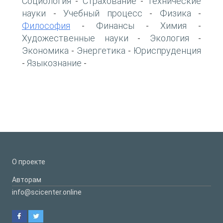
Социология
Страхование
Технические
-
-
науки
Учебный процесс
Физика
-
-
-
Философия
Финансы
Химия
-
-
-
Художественные науки
Экология
-
-
Экономика
Энергетика
Юриспруденция
-
-
Языкознание
-
-
О проекте
Авторам
info@scicenter.online