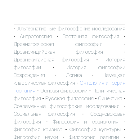
Альтернативные философские исследования
-
Антропология
Восточная философия
-
-
-
Древнегреческая философия
-
Древнеиндийская философия
-
Древнекитайская философия
История
-
философии
История философии
-
Возрождения
Логика
Немецкая
-
-
классическая философия
Онтология и теория
-
познания
Основы философии
Политическая
-
-
философия
Русская философия
Синектика
-
-
-
Современные философские исследования
-
Социальная философия
Средневековая
-
философия
Философия и социология
-
-
Философия кризиса
Философия культуры
-
-
Философия науки
Философия религии
-
-