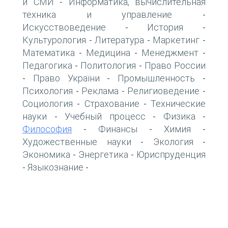
и СМИ
Информатика, вычислительная
-
техника и управление
-
Искусствоведение
История
-
-
Культурология
Литература
Маркетинг
-
-
-
Математика
Медицина
Менеджмент
-
-
-
Педагогика
Политология
Право России
-
-
Право України
Промышленность
-
-
-
Психология
Реклама
Религиоведение
-
-
-
Социология
Страхование
Технические
-
-
науки
Учебный процесс
Физика
-
-
-
Философия
Финансы
Химия
-
-
-
Художественные науки
Экология
-
-
Экономика
Энергетика
Юриспруденция
-
-
Языкознание
-
-