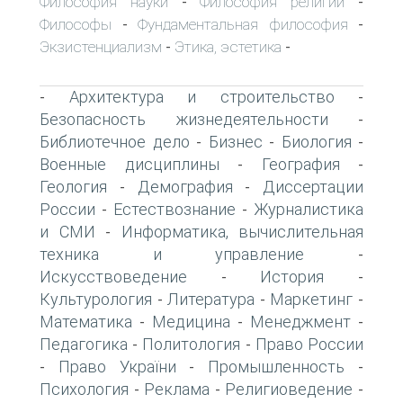
Философия науки
Философия религии
-
-
Философы
Фундаментальная философия
-
-
Экзистенциализм
Этика, эстетика
-
-
Архитектура и строительство
-
-
Безопасность жизнедеятельности
-
Библиотечное дело
Бизнес
Биология
-
-
-
Военные дисциплины
География
-
-
Геология
Демография
Диссертации
-
-
России
Естествознание
Журналистика
-
-
и СМИ
Информатика, вычислительная
-
техника и управление
-
Искусствоведение
История
-
-
Культурология
Литература
Маркетинг
-
-
-
Математика
Медицина
Менеджмент
-
-
-
Педагогика
Политология
Право России
-
-
Право України
Промышленность
-
-
-
Психология
Реклама
Религиоведение
-
-
-