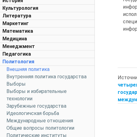
История
инфор
Культурология
испо
Литература
спе
Маркетинг
инфор
Математика
Медицина
Менеджмент
Педагогика
Политология
Внешняя политика
Внутренняя политика государства
Источн
Выборы
четыре
Выборы и избирательные
госуда
технологии
междуна
Зарубежные государства
Идеологичская борьба
Международные отношения
Общие вопросы политологии
Политические институты