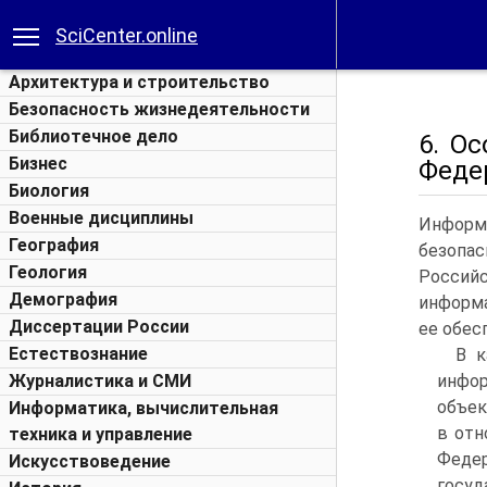
SciCenter.online
Архитектура и строительство
Безопасность жизнедеятельности
Библиотечное дело
6. О
Бизнес
Феде
Биология
Военные дисциплины
Информ
География
безопа
Геология
Россий
Демография
информа
Диссертации России
ее обес
Естествознание
В к
Журналистика и СМИ
инфо
объек
Информатика, вычислительная
в отн
техника и управление
Федер
Искусствоведение
госу