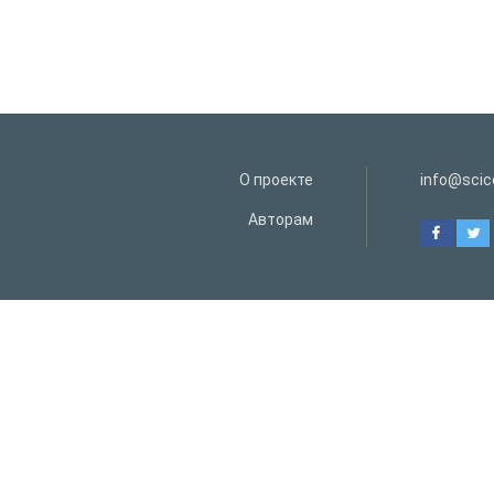
О проекте
info@scice
Авторам