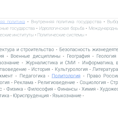
яя политика
Внутренняя политика государства
Выбо
-
-
ные государства
Идеологичская борьба
Международны
-
-
еские институты
Политические системы
-
-
ектура и строительство
Безопасность жизнедеят
-
ия
Военные дисциплины
География
Геология
-
-
-
вознание
Журналистика и СМИ
Информатика, 
-
-
твоведение
История
Культурология
Литература
-
-
-
жмент
Педагогика
Политология
Право Росси
-
-
-
огия
Реклама
Религиоведение
Социология
Ст
-
-
-
-
с
Физика
Философия
Финансы
Химия
Художе
-
-
-
-
-
тика
Юриспруденция
Языкознание
-
-
-