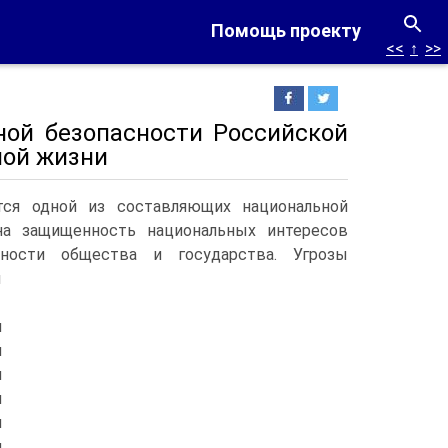
Помощь проекту
<<
↑
>>
ной безопасности Российской
ной жизни
тся одной из составляющих национальной
на защищенность национальных интересов
ности общества и государства.
Угрозы
ы
я
й
и
й
и
я