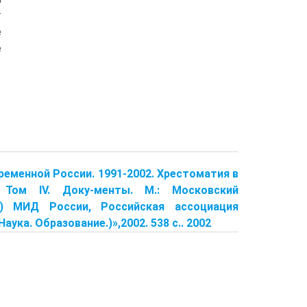
т
е
е
ременной России. 1991-2002. Хрестоматия в
 Том IV. Доку-менты. М.: Московский
) МИД России, Российская ассоциация
ка. Образование.)»,2002. 538 с.. 2002