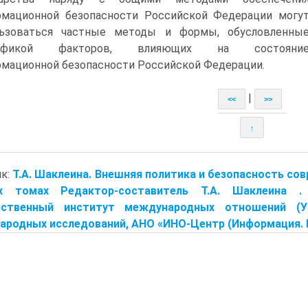
мационной безопасности Российской Федерации могу
льзоваться частные методы и формы, обусловленны
цификой факторов, влияющих на состояни
мационной безопасности Российской Федерации.
|
<<
>>
↑
ик:
Т.А. Шаклеина. Внешняя политика и безопасность сов
х томах Редактор-составитель Т.А. Шаклеина .
рственный институт международных отношений (У
родных исследований, АНО «ИНО-Центр (Информация. Нау