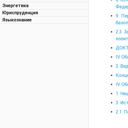
Энергетика
Феде
Юриспруденция
9. П
Языкознание
безо
2.3. 
полит
ДОКТ
IV. О
2. В
Конц
IV. О
1. На
3. Ис
2.1.