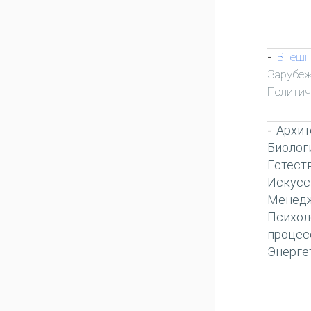
Внешн
-
Зарубеж
Политич
Архит
-
Биолог
Естест
Искусс
Менед
Психол
процес
Энерге