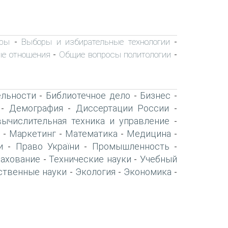
ры
Выборы и избирательные технологии
-
-
е отношения
Общие вопросы политологии
-
-
ельности
Библиотечное дело
Бизнес
-
-
-
Демография
Диссертации России
-
-
-
вычислительная техника и управление
-
Маркетинг
Математика
Медицина
-
-
-
-
и
Право України
Промышленность
-
-
-
рахование
Технические науки
Учебный
-
-
ственные науки
Экология
Экономика
-
-
-