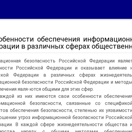
собенности обеспечения информацион
рации в различных сферах обществен
ационная безопасность Российской Федерации являе
сности Российской Федерации и оказывает влияние 
ской Федерации в различных сферах жизнедеятель
ционной безопасности Российской Федерации и метод
печения явля-ются общими для этих сфер.
аждой из них имеются свои особенности обеспечени
рмационной безопасности, связанные со специфико
тов обеспечения безопасности, степенью их уязвимост
ошении угроз информационной безопасности Российско
ации. В каждой сфере жизнедеятельности общества 
дарства наряду с общими методами обеспечени