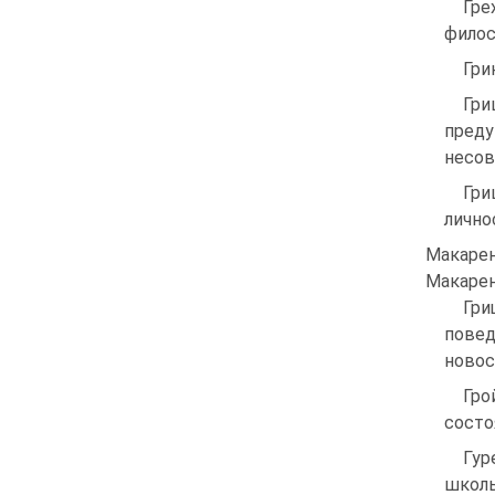
Гре
филос
Гри
Гри
преду
несов
Гри
лично
Макар
Макарен
Гри
повед
новос
Гро
состоя
Гур
школь