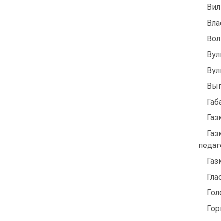
Вил
Вла
Вол
Вул
Вул
Выг
Габ
Газ
Газ
педаг
Газ
Гла
Гол
Гор