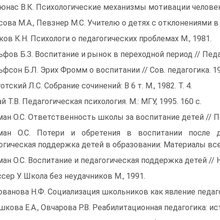
юнас В.К. Психологические механизмы мотивации человека
сова М.А., Певзнер М.С. Учителю о детях с отклонениями в 
ков К.Н. Психологи о педагогических проблемах М., 1981.
ьфов Б.З. Воспитание и рынок в переходной период // Педаг
ьфсон Б.Л. Эрих Фромм о воспитании // Сов. педагогика. 19
отский Л.С. Собрание сочинений: В 6 т. М., 1982. Т. 4.
ай Т.В. Педагогическая психология. М.: МГУ, 1995. 160 с.
ман О.С. Ответственность школы за воспитание детей // Пед
ман О.С. Потери и обретения в воспитании после 
огическая поддержка детей в образовании: Материалы всер
ман О.С. Воспитание и педагогическая поддержка детей // Н
ссер У. Школа без неудачников М., 1991.
ованова Н.Ф. Социализация школьников как явление педагог
шкова Е.А., Овчарова Р.В. Реабилитационная педагогика: и