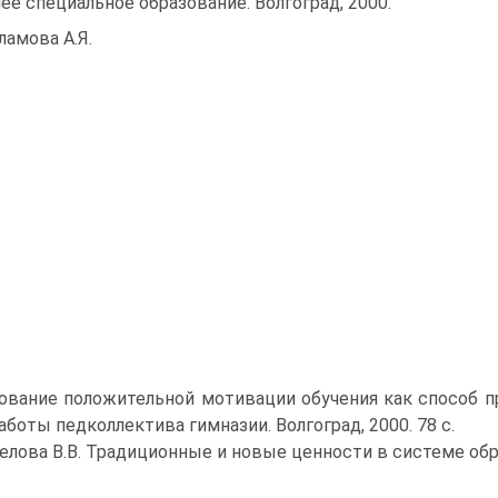
ее специальное образование. Волгоград, 2000.
ламова А.Я.
вание положительной мотивации обучения как способ п
аботы педколлектива гимназии. Волгоград, 2000. 78 с.
елова В.В. Традиционные и новые ценности в системе обра