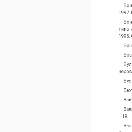
Бон
1997. 
Бон
типа 
1995. 
Боч
Бра
Бул
несов
Буя
Бют
Вай
Вал
—19.
Вар