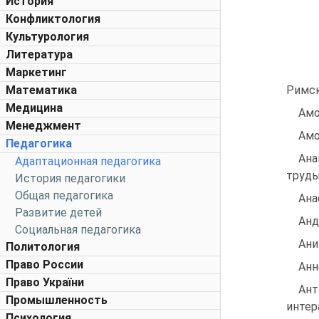
История
Конфликтология
Культурология
Литература
Маркетинг
Математика
Римско
Медицина
Амо
Менеджмент
Амо
Педагогика
Ана
Адаптационная педагогика
труды:
История педагогики
Общая педагогика
Ана
Развитие детей
Анд
Социальная педагогика
Ани
Политология
Право России
Анн
Право України
Ант
Промышленность
интер
Психология