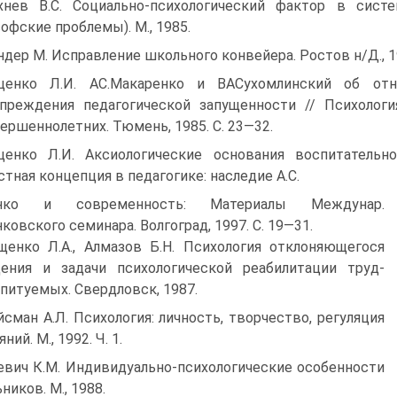
хнев В.С. Социально-психологический фактор в сист
офские проблемы). М., 1985.
ндер М. Исправление школьного конвейера. Ростов н/Д., 19
ценко Л.И. АС.Макаренко и ВАСухомлинский об от
преждения педагогической запущенности // Психологи
ершеннолетних. Тюмень, 1985. С. 23—32.
ценко Л.И. Аксиологические основания воспитательн
стная концепция в педагогике: наследие А.С.
енко и современность: Материалы Междунар.
ковского семинара. Волгоград, 1997. С. 19—31.
щенко Л.А., Алмазов Б.Н. Психология отклоняющегося
ения и задачи психологической реабилитации труд-
питуемых. Свердловск, 1987.
йсман А.Л. Психология: личность, творчество, регуляция
ний. М., 1992. Ч. 1.
евич К.М. Индивидуально-психологические особенности
ников. М., 1988.