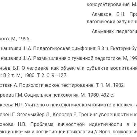
консультирование. М.,
Алмазов Б.Н. Пр
дагогически запущенн
Альманах педагоги
го. М., 1995.
нашвили Ш.А. Педагогическая симфония: В 3 ч. Екатеринбур
нашвили Ш.А. Размышления о гуманной педагогике. М, 1995
ньев Б.Г. О человеке как объекте и субъекте воспитания
 В 2 т. М., 1980. Т. 2. С. 9—127.
стази А. Психологическое тестирование. Т. 1. М., 1982.
реева Г.М. Социальная психология. М., 1980. 432 с.
кеева Н.П. Учителю о психологическом климате в коллектив
екен Г., Эгельмайер Л., Кесслер Е. Тренинг уверенности и ко
онова Н.В. Проблема личностной идентичности в ин
акциониз- ма и когнитивной психологии // Вопр. психологии.