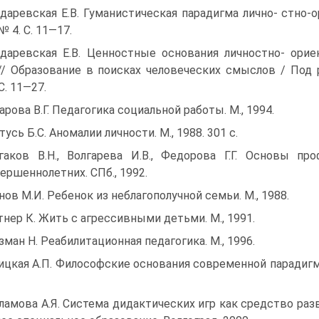
даревская Е.В. Гуманистическая парадигма лично- стно-о
№ 4. С. 11—17.
даревская Е.В. Ценностные основания личностно- орие
// Образование в поисках человеческих смыслов / Под ре
С. 11—27.
арова В.Г. Педагогика социальной работы. М., 1994.
тусь Б.С. Аномалии личности. М., 1988. 301 с.
гаков В.Н., Волгарева И.В., Федорова Г.Г. Основы п
ершеннолетних. СПб., 1992.
нов М.И. Ребенок из неблагополучной семьи. М., 1988.
нер К. Жить с агрессивными детьми. М., 1991.
зман Н. Реабилитационная педагогика. М., 1996.
ицкая А.П. Философские основания современной парадигмы 
ламова А.Я. Система дидактических игр как средство раз