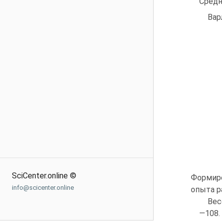
Средн
Вар
SciCenter.online ©
Формиро
info@scicenter.online
опыта р
Вес
—108.