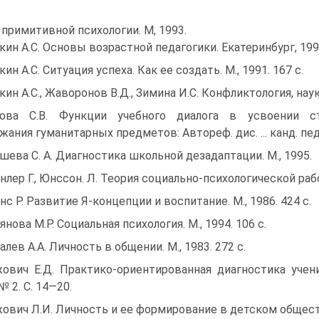
примитивной психологии. М, 1993.
кин А.С. Основы возрастной педагогики. Екатеринбург, 1992.
кин А.С. Ситуация успеха. Как ее создать. М., 1991. 167 с.
кин А.С., Жаворонов В.Д., Зимина И.С. Конфликтология, наук
ова С.В. Функции учебного диалога в усвоении ст
жания гуманитарных предметов: Автореф. дис. ... канд. пед.
шева С. А. Диагностика школьной дезадаптации. М., 1995.
нлер Г., Юнссон. Л. Теория социально-психологической рабо
нс Р. Развитие Я-концепции и воспитание. М., 1986. 424 с.
янова М.Р. Социальная психология. М., 1994. 106 с.
алев А.А. Личность в общении. М., 1983. 272 с.
ович Е.Д. Практико-ориентированная диагностика учен
№ 2. С. 14—20.
ович Л.И. Личность и ее формирование в детском обществе