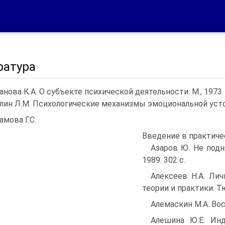
ратура
нова К.А. О субъекте психической деятельности. М., 1973. 
лин Л.М. Психологические механизмы эмоциональной устой
амова Г.С.
Введение в практичес
Азаров Ю. Не подн
1989. 302 с.
Алексеев Н.А. Лич
теории и практики. Т
Алемаскин М.А. Вос
Алешина Ю.Е. Инд