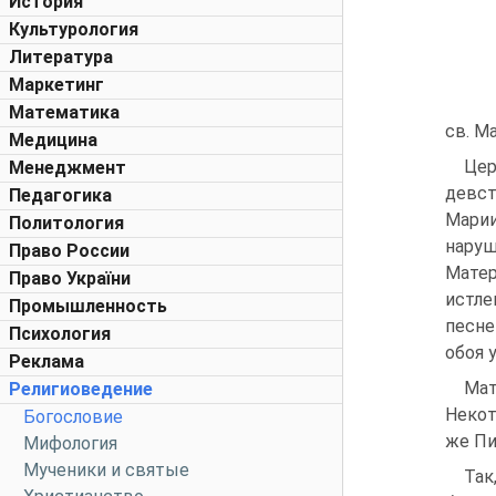
История
Культурология
Литература
Маркетинг
Математика
св. Ма
Медицина
Цер
Менеджмент
девст
Педагогика
Марии
Политология
наруш
Право России
Матер
Право України
истле
Промышленность
песне
Психология
обоя 
Реклама
Мат
Религиоведение
Некот
Богословие
же Пи
Мифология
Мученики и святые
Так