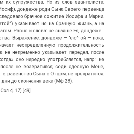
м их супружества. Но из слов евангелиста:
(Иосиф), дондеже роди Сына Своего первенца
 следовало брачное сожитие Иосифа и Марии.
той^) указывает не на брачную жизнь, а на
ом. Равно и слова: не знаяше Ея, дондеже...
ства. Выражение: дондеже — 'єю^ ой — пока,
значает неопределенную продолжительность
а не непременно указывает передел, после
огда» оно нередко употребляется, напр.: не
 после не возвратился; седи одесную Мене,
 т. е. равенство Сына с Отцом, не прекратится.
 дни до скончания века (Мф 28),
л 4, 17) [49].