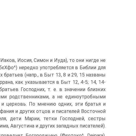
Иаков, Иосия, Симон и Иуда), то они нигде не
єХфо^) нередко употребляется в Библии для
братьев (напр., в Быт 13, 8 и 29, 15 названы
ана, как указывается в Быт 12, 4-5; 14, 14-
атьев Господних, т. е. в значении близких
ими родственниками, а не единоутробными
 и церковь. По мнению одних, эти братья и
ифания и других отцов и писателей Восточной
ля, дети Марии, тетки Господней, сестры
а, Августина и других западных писателей).
оведует Богородицею (©єотоко^, Deipara).