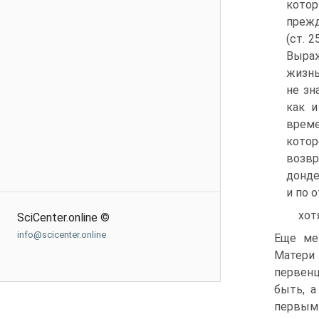
котор
прежд
(ст. 
Выраж
жизнь
не зн
как и
време
котор
возвр
дондеж
и по 
хот
SciCenter.online ©
info@scicenter.online
Еще ме
Матери 
первен
быть, а
первым