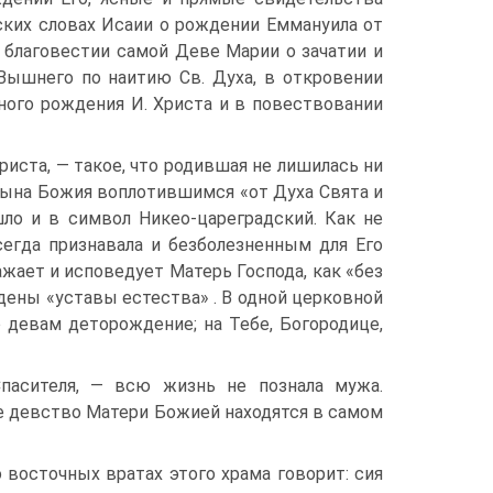
ских словах Исаии о рождении Еммануила от
 благовестии самой Деве Марии о зачатии и
ышнего по наитию Св. Духа, в откровении
ного рождения И. Христа и в повествовании
иста, — такое, что родившая не лишилась ни
Сына Божия воплотившимся «от Духа Свята и
ло и в символ Никео-цареградский. Как не
егда признавала и безболезненным для Его
жает и исповедует Матерь Господа, как «без
ены «уставы естества» . В одной церковной
 девам деторождение; на Тебе, Богородице,
асителя, — всю жизнь не познала мужа.
е девство Матери Божией находятся в самом
о восточных вратах этого храма говорит: сия