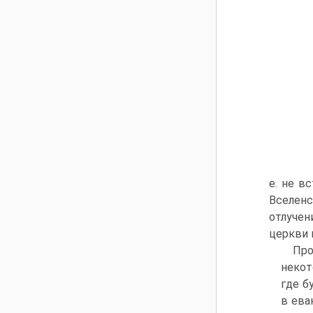
е. не в
Вселенс
отлучен
церкви 
Про
некот
где б
в ева