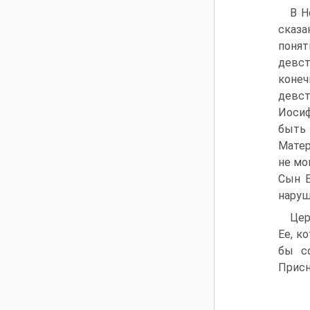
В Н
сказа
понят
девст
конеч
девст
Иосиф
быть 
Матер
не мо
Сын Б
наруш
Цер
Ее, к
бы с
Присн