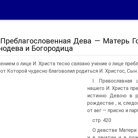
. Преблагословенная Дева — Матерь Г
нодева и Богородица
чением о лице И. Христа тесно связано учение о лице пре
 от Которой чудесно благоволил родиться И. Христос, Сын
I. Православная 
нашего И. Христа п
истинно Девою в р
рождестве , и, следо
от аег — присно и nap
стр. 420
О девстве Матери 
и в зачатии и в ро