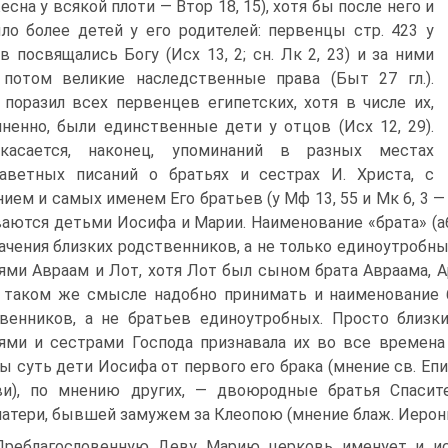
есна у всякой плоти — Втор 18, 15), хотя бы после него и
ло более детей у его родителей: первенцы стр. 423 у
в посвящались Богу (Исх 13, 2; сн. Лк 2, 23) и за ними
потом великие наследственные права (Быт 27 гл.).
 поразил всех первенцев египетских, хотя в числе их,
ненно, были единственные дети у отцов (Исх 12, 29).
касается, наконец, упоминаний в разных местах
аветных писаний о братьях и сестрах И. Христа, с
нием и самых именем Его братьев (у Мф 13, 55 и Мк 6, 3 — 
аются детьми Иосифа и Марии. Наименование «брата» (аб
ачения близких родственников, а не только единоутробных 
ями Авраам и Лот, хотя Лот был сыном брата Авраама, Арр
В таком же смысле надобно принимать и наименование бр
венников, а не братьев единоутробных. Просто близк
ями и сестрами Господа признавала их во все времена
ы суть дети Иосифа от первого его брака (мнение св. Еп
и), по мнению других, — двоюродные братья Спасите
атери, бывшей замужем за Клеопою (мнение блаж. Иероним
 Преблагословенную Деву Марию церковь именует и исп