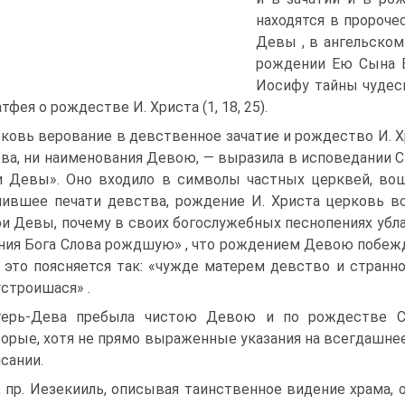
находятся в пророче
Девы , в ангельском
рождении Ею Сына В
Иосифу тайны чудес
тфея о рождестве И. Христа (1, 18, 25).
ковь верование в девственное зачатие и рождество И. Хр
ва, ни наименования Девою, — выразила в исповедании 
 Девы». Оно входило в символы частных церквей, вош
ившее печати девства, рождение И. Христа церковь вс
и Девы, почему в своих богослужебных песнопениях убла
ния Бога Слова рождшую» , что рождением Девою побежд
 это поясняется так: «чужде матерем девство и странно
устроишася» .
ерь-Дева пребыла чистою Девою и по рождестве Сп
орые, хотя не прямо выраженные указания на всегдашне
сании.
, пр. Иезекииль, описывая таинственное видение храма, 