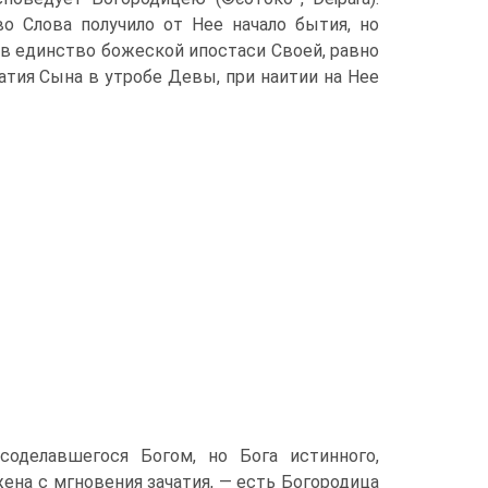
о Слова получило от Нее начало бытия, но
в единство божеской ипостаси Своей, равно
атия Сына в утробе Девы, при наитии на Нее
соделавшегося Богом, но Бога истинного,
ена с мгновения зачатия, — есть Богородица