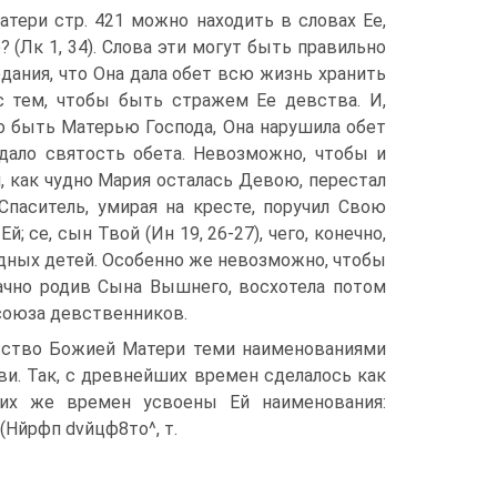
тери стр. 421 можно находить в словах Ее,
 (Лк 1, 34). Слова эти могут быть правильно
ания, что Она дала обет всю жизнь хранить
с тем, чтобы быть стражем Ее девства. И,
о быть Матерью Господа, Она нарушила обет
дало святость обета. Невозможно, чтобы и
, как чудно Мария осталась Девою, перестал
Спаситель, умирая на кресте, поручил Свою
й; се, сын Твой (Ин 19, 26-27), чего, конечно,
родных детей. Особенно же невозможно, чтобы
рачно родив Сына Вышнего, восхотела потом
союза девственников.
вство Божией Матери теми наименованиями
и. Так, с древнейших времен сделалось как
х же времен усвоены Ей наименования:
(Нйрфп dvйцф8то^, т.