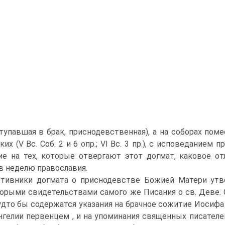
ступавшая в брак, приснодевственная), а на соборах пом
ких (V Вс. Соб. 2 и 6 опр.; VI Вс. 3 пр.), с исповедание
ие на тех, которые отвергают этот догмат, каковое о
в неделю православия.
тивники догмата о приснодевстве Божией Матери утве
орыми свидетельствами самого же Писания о св. Деве. С
удто бы содержатся указания на брачное сожитие Иосифа
нгелии первенцем , и на упоминания священных писателей