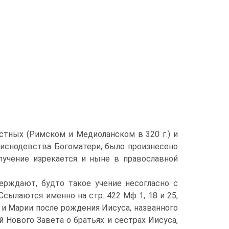
естных (Римском и Медиоланском в 320 г.) и
м приснодевства Богоматери, было произнесено
тлучение изрекается и ныне в православной
рждают, будто такое учение несогласно с
сылаются именно на стр. 422 Мф 1, 18 и 25,
 и Марии после рождения Иисуса, названного
 Нового Завета о братьях и сестрах Иисуса,