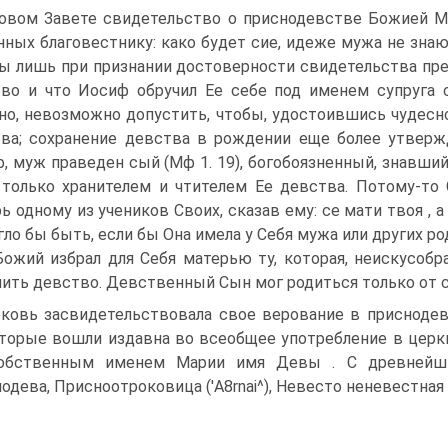
овом Завете свидетельство о приснодевстве Божией Ма
нных благовестнику: како будет сие, идеже мужа не знаю?
ы лишь при признании достоверности свидетельства пред
во и что Иосиф обручил Ее себе под именем супруга 
но, невозможно допустить, чтобы, удостоившись чудесн
ва; сохранение девства в рождении еще более утверж
, муж праведен сый (Мф 1. 19), богобоязненный, знавший
только хранителем и чтителем Ее девства. Потому-то 
ь одному из учеников Своих, сказав ему: се мати твоя , а Е
гло бы быть, если бы Она имела у Себя мужа или других 
ожий избрал для Себя матерью ту, которая, неискусоб
ить девство. Девственный Сын мог родиться только от 
ковь засвидетельствовала свое верование в присноде
оторые вошли издавна во всеобщее употребление в церкв
обственным именем Марии имя Девы . С древнейши
одева, Присноотроковица ('A8rnai^), Невесто неневестная 