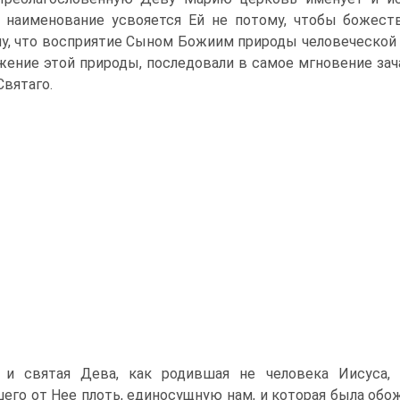
 наименование усвояется Ей не потому, чтобы божеств
у, что восприятие Сыном Божиим природы человеческой 
жение этой природы, последовали в самое мгновение зач
Святаго.
 и святая Дева, как родившая не человека Иисуса, 
его от Нее плоть, единосущную нам, и которая была обож