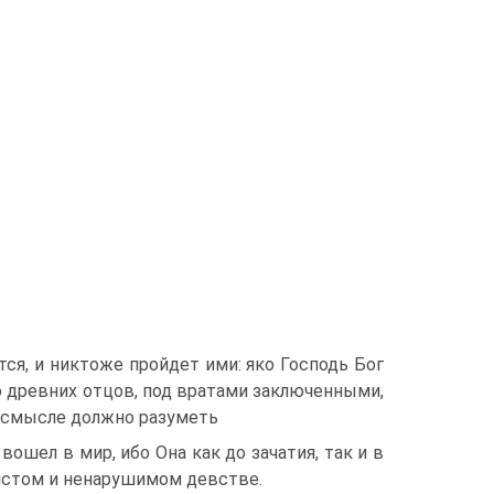
тся, и никтоже пройдет ими: яко Господь Бог
ию древних отцов, под вратами заключенными,
 смысле должно разуметь
ошел в мир, ибо Она как до зачатия, так и в
чистом и ненарушимом девстве.