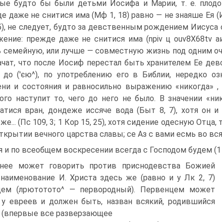
ые будто бы были детьми Иосифа и Марии, т. е. плодо
е даже не снитися има (Мф 1, 18) равно — не знаяше Ея 
25), не следует, будто за девственным рождением Иисуса
ение: прежде даже не снитися има (npiv ц ouv8X68tv аи
 семейную, или лучше — совместную жизнь под одним очаг
ачат, что после Иосиф перестал быть хранителем Ее дев
 до ('єю^), по употреблению его в Библии, нередко о
ни и состояния и равносильно выражению «никогда» , 
ого наступит то, чего до него не было. В значении «ник
атися вран, дондеже иссяче вода (Быт 8, 7), хотя он и
е... (Пс 109, 3; 1 Кор 15, 25), хотя сидение одесную Отца,
открытии вечного царства славы; се Аз с вами есмь во вся
я и по всеобщем воскресении всегда с Господом будем (1 Со
нее может говорить против приснодевства Божией
наименование И. Христа здесь же (равно и у Лк 2, 7)
цем (лрютотото^ — первородный). Первенцем может
 у евреев и должен быть, назван всякий, родившийся
 (впервые все разверзающее