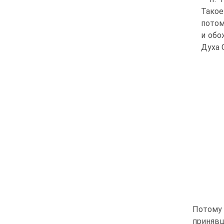
Такое
потом
и обо
Духа 
Потому
принявш