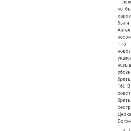
лож
не бы
еврее
были 
Ангел
несом
Что 
новоз
указа
назыв
обозн
брать
16). 
родст
брать
сестр
Церкв
Богом
II.