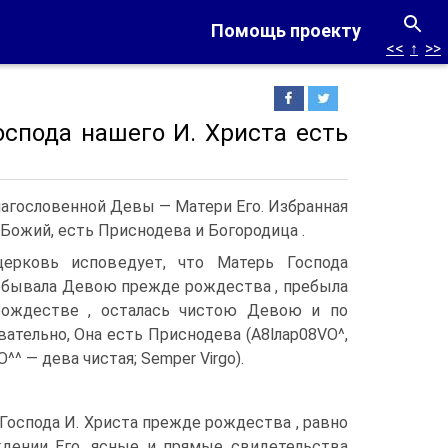
Помощь проекту
<<
↑
>>
оспода нашего И. Христа есть
благословенной Девы — Матери Его. Избранная
 Божий, есть Приснодева и Богородица .
церковь исповедует, что Матерь Господа
ребывала Девою прежде рождества , пребыла
ождестве , осталась чистою Девою и по
вательно, Она есть Приснодева (A8lлap08VO^,
O^^ — дева чистая; Semper Virgo).
Господа И. Христа прежде рождества , равно
ждении Его, ясные и прямые свидетельства