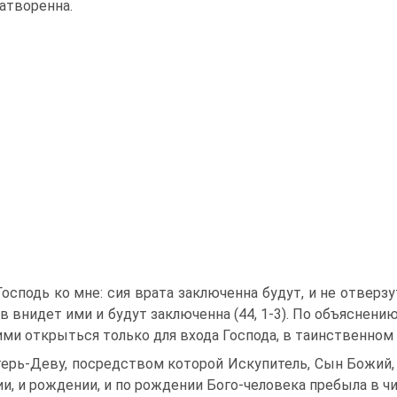
затворенна.
Господь ко мне: сия врата заключенна будут, и не отверзу
в внидет ими и будут заключенна (44, 1-3). По объяснен
и открыться только для входа Господа, в таинственном
ерь-Деву, посредством которой Искупитель, Сын Божий, в
ии, и рождении, и по рождении Бого-человека пребыла в 