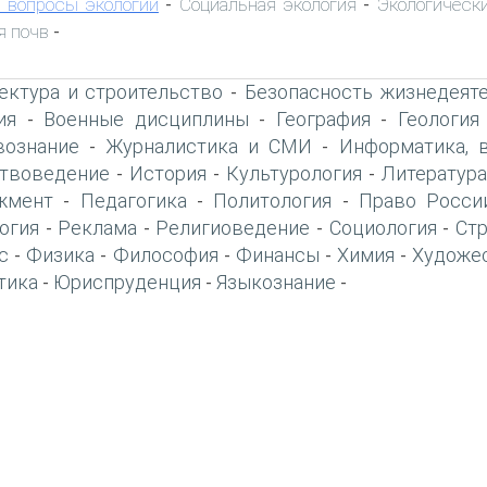
 вопросы экологии
Социальная экология
Экологическ
-
-
я почв
-
ектура и строительство
Безопасность жизнедеят
-
ия
Военные дисциплины
География
Геология
-
-
-
вознание
Журналистика и СМИ
Информатика, 
-
-
твоведение
История
Культурология
Литература
-
-
-
жмент
Педагогика
Политология
Право Росси
-
-
-
огия
Реклама
Религиоведение
Социология
Ст
-
-
-
-
с
Физика
Философия
Финансы
Химия
Художе
-
-
-
-
-
тика
Юриспруденция
Языкознание
-
-
-