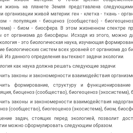
ии жизнь на планете Земля представлена следующим
и организации живой материи: ген - клетка - ткань - орга
изм - популяция - биоценоз (сообщество) - биогеоцено
тема) - биом - биосфера. В этом жизненном спектре п
 от организма до биосферы. Исходя из этого, можно д
Экология - это биологическая наука, изучающая формирова
ие биологических систем всех уровней от организма до 
й. Из данного определения вытекают задачи экологии.
логия как наука должна решать следующие задачи:
чить законы и закономерности взаимодействия организмо
чить формирование, структуру и функционирование
ляция, биоценоз (сообщество), биогеоценоз (экосистема), 
чить законы и закономерности взаимодействия надорган
ноз (сообщество), биогеоценоз (экосистема), биом, биос
ение задач, стоящих перед экологией, позволит дос
гии можно сформулировать следующим образом.