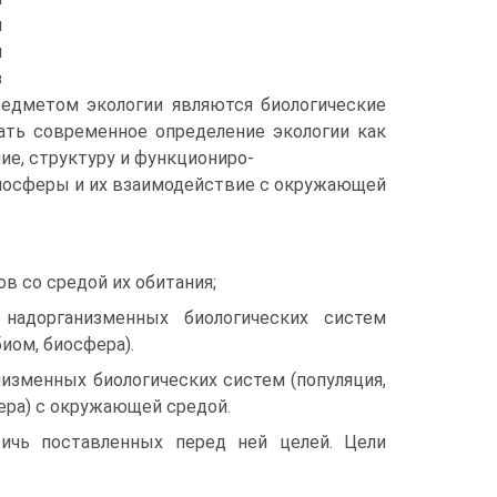
и
н
з
редметом экологии являются биологические
ать современное определение экологии как
ние, структуру и функциониро-
биосферы и их взаимодействие с окружающей
в со средой их обитания;
 надорганизменных биологических систем
биом, биосфера).
изменных биологических систем (популяция,
фера) с окружающей средой.
тичь поставленных перед ней целей. Цели