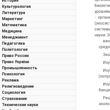
История
биолог
Культурология
уровням
Литература
- орган
Маркетинг
(экосис
Математика
системы
Медицина
науки. 
Менеджмент
ван
Педагогика
средо
Политология
Эко
Право России
Право України
Изу
Промышленность
Изу
Психология
(попу
Реклама
Изу
Религиоведение
биоце
Социология
Реш
Страхование
эколо
Технические науки