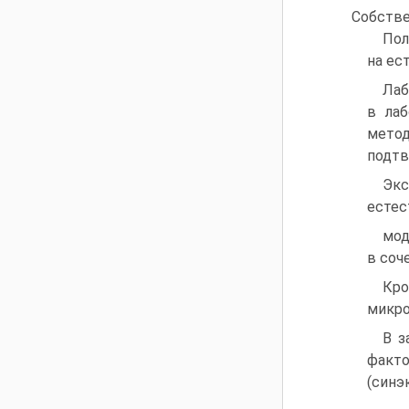
Собстве
Пол
на ес
Лаб
в лаб
мето
подтв
Эк
естес
мод
в соч
Кро
микро
В з
факто
(синэ