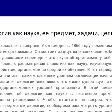
гия как наука, ее предмет, задачи, це
«экология» впервые был введен в 1866 году немецким
гия организмов». Он состоит из двух латинских слов: «oiko
дословном переводе - это наука об организмах у себ
.Геккель рассматривал экологию как науку, изучающу
ействие организмов со средой их обитания. В тот перио
м считался самым сложным уровнем организации жизни
развития экологии выяснилось, что жизнь существует и 
адорганизменных уровней организации. В этой связ
авление об экологии как науке в настоящее врем
венно расширилось. Чтобы ответить на вопрос, чт
я предметом экологии, необходимо рассмотреть уровн
зации живой материи. С точки зрения современно