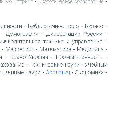
ий мониторинг
Экологическое образование
-
-
ельности
Библиотечное дело
Бизнес
-
-
-
Демография
Диссертации России
-
-
-
вычислительная техника и управление
-
Маркетинг
Математика
Медицина
-
-
-
-
и
Право України
Промышленность
-
-
-
рахование
Технические науки
Учебный
-
-
ственные науки
Экология
Экономика
-
-
-