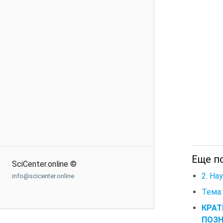
Еще по
SciCenter.online ©
2. На
info@scicenter.online
Тема:
КРАТ
ПОЗ