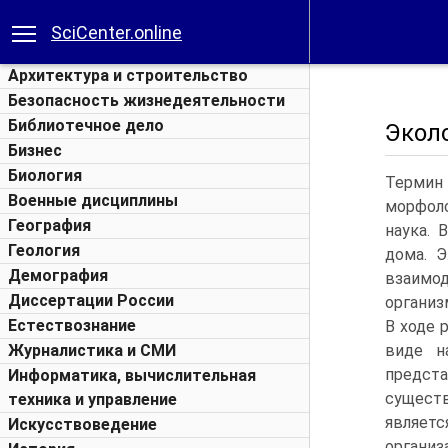
SciCenter.online
Архитектура и строительство
Безопасность жизнедеятельности
Библиотечное дело
Эколо
Бизнес
Биология
Термин 
Военные дисциплины
морфоло
География
наука.
В 
Геология
дома. Э
Демография
взаимод
Диссертации России
организ
Естествознание
В ходе 
Журналистика и СМИ
виде н
предст
Информатика, вычислительная
сущест
техника и управление
являетс
Искусствоведение
органи