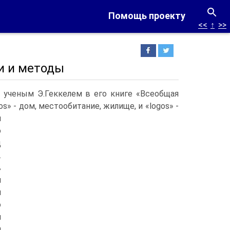
Помощь проекту
<<
↑
>>
ли и методы
 ученым Э.Геккелем в его книге «Всеобщая
s» - дом, местообитание, жилище, и «logos» -
я
ю
д
.
в
и
я
о
и
й