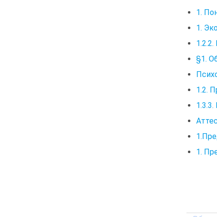
1. По
1. Эк
1.2.2
§1. О
Психо
1.2. 
1.3.3
Аттес
1.Пре
1. Пр