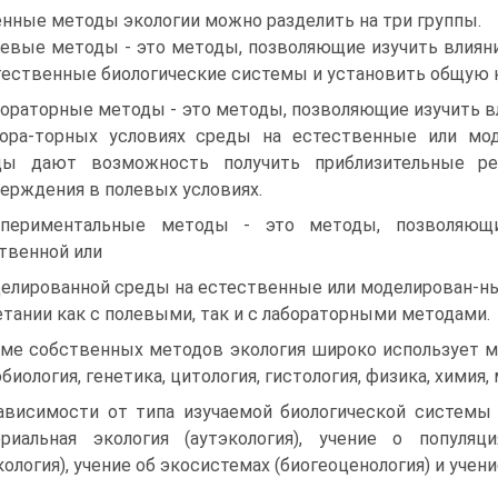
нные методы экологии можно разделить на три группы.
евые методы - это методы, позволяющие изучить влиян
тественные биологические системы и установить общую 
ораторные методы - это методы, позволяющие изучить 
ора-торных условиях среды на естественные или мо
ды дают возможность получить приблизительные ре
ерждения в полевых условиях.
спериментальные методы - это методы, позволяющи
твенной или
елированной среды на естественные или моделирован-н
етании как с полевыми, так и с лабораторными методами.
ме собственных методов экология широко использует мет
биология, генетика, цитология, гистология, физика, химия,
ависимости от типа изучаемой биологической системы
риальная экология (аутэкология), учение о популяц
кология), учение об экосистемах (биогеоценология) и учени