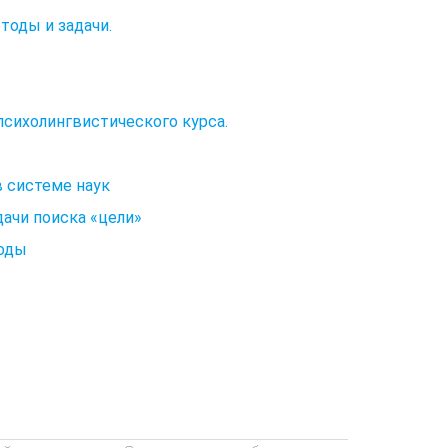
етоды и задачи.
психолингвистического курса.
в системе наук
дачи поиска «цели»
тоды