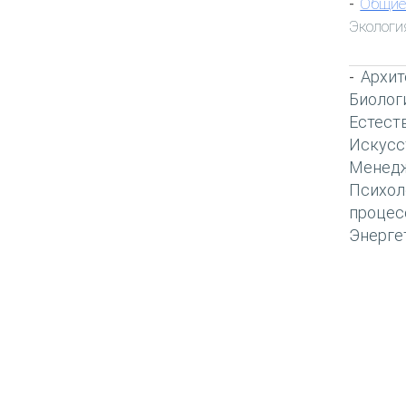
Общие
-
Экологи
Архит
-
Биолог
Естест
Искусс
Менед
Психол
процес
Энерге