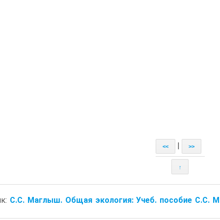
|
<<
>>
↑
ик:
С.С. Маглыш. Общая экология: Учеб. пособие С.С. Ма