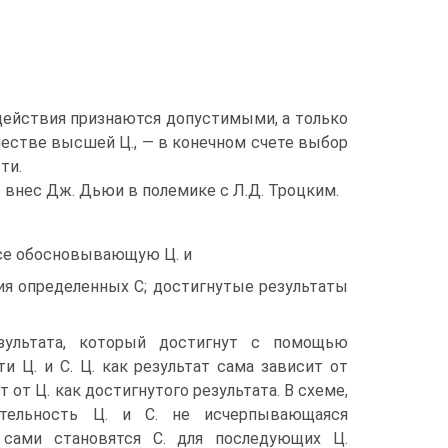
 действия признаются допустимыми, а только
ачестве высшей Ц., — в конечном счете выбор
ти.
 внес Дж. Дьюи в полемике с Л.Д. Троцким.
все обосновывающую Ц. и
ния определенных С; достигнутые результаты
езультата, который достигнут с помощью
 Ц. и С. Ц. как результат сама зависит от
 от Ц. как достигнутого результата. В схеме,
ительность Ц. и С. не исчерпывающаяся
сами становятся С. для последующих Ц.