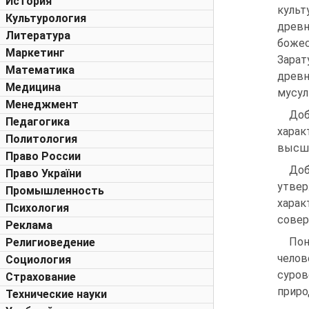
История
куль
Культурология
древн
Литература
боже
Маркетинг
Зарат
Математика
древ
Медицина
мусул
Менеджмент
Доб
Педагогика
хара
Политология
высши
Право России
Доб
Право України
утвер
Промышленность
хара
Психология
совер
Реклама
Пон
Религиоведение
челов
Социология
суров
Страхование
приро
Технические науки