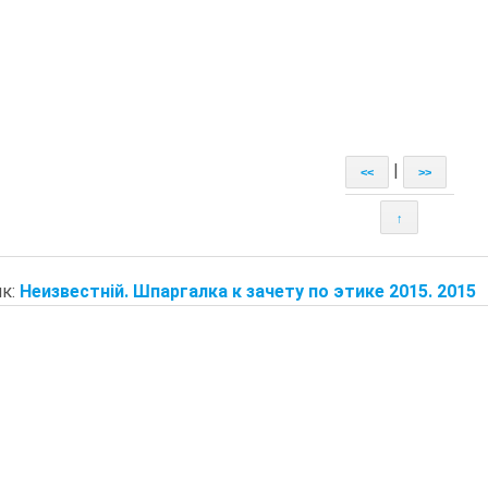
|
<<
>>
↑
к:
Неизвестній. Шпаргалка к зачету по этике 2015. 2015