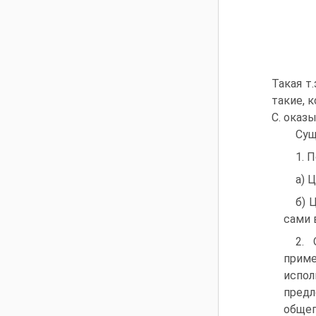
Такая т
такие, 
С. оказ
Сущ
1. 
а) 
б) 
сами 
2. 
приме
испол
пред
обще