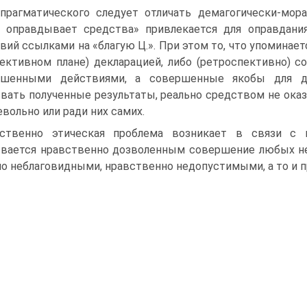
прагматического следует отличать демагогически-мор
 оправдывает средства» привлекается для оправдани
вий ссылками на «благую Ц.». При этом то, что упоминаетс
ективном плане) декларацией, либо (ретроспективно) 
ршенными действиями, а совершенные якобы для до
вать полученные результаты, реально средством не ока
евольно или ради них самих.
ственно этическая проблема возникает в связи с 
вается нравственно дозволенным совершение любых не
о неблаговидными, нравственно недопустимыми, а то и 