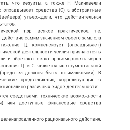
тать, что иезуиты, а также Н. Макиавелли
о оправдывает средства (С), а абстрактные
Швейцера) утверждали, что действительная
ьтатов.
еской т.зр. всякое практическое, т.е.
, действие самим значением своего замысла
тижение Ц. компенсирует (оправдывает)
ктической деятельности усилия признаются в
ели и обретают свою правомерность через
сования Ц. и С. является инструментальной
 (средства должны быть оптимальными). В
ические представления, коррелирующие с
нкционально различных видов деятельности:
яются средствами: технические возможности
ки) или доступные финансовые средства
 целенаправленного рационального действия,