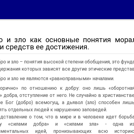
о и зло как основные понятия морал
и средств ее достижения.
ро и зло – понятия высокой степени обобщения, это фунд
держания которых зависят все другие этические представ
ро и зло не являются «равноправными» началами.
торично» по отношению к добру: оно лишь «оборотна
» добра, отступление от него. Не случайно в христианств
е Бог (добро) всемогущ, а дьявол (зло) способен лиш
ять отдельных людей к нарушению заповедей.
дставление о том, что в мире и в человеке идет борьб
у «силами добра» и «силами зла» - одна и
аментальных идей, пронизывающих всю истори