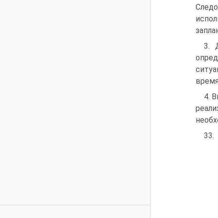
След
испол
запла
3. 
опред
ситуа
время
4. 
реали
необх
33.