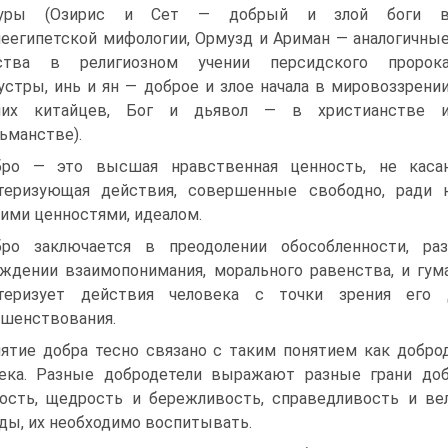
туры (Озирис и Сет — добрый и злой боги 
еегипетской мифологии, Ормузд и Ариман — аналогичны
ства в религиозном учении персидского пророк
устры, инь и ян — доброе и злое начала в мировоззрени
них китайцев, Бог и дьявол — в христианстве 
ьманстве).
ро — это высшая нравственная ценность, не каса
ктеризующая действия, совершенные свободно, ради 
ми ценностями, идеалом.
ро заключается в преодолении обособленности, ра
ждении взаимопонимания, морального равенства, и гу
ктеризует действия человека с точки зрения его 
шенствования.
ятие добра тесно связано с таким понятием как добро
ека. Разные добродетели выражают разные грани доб
ость, щедрость и бережливость, справедливость и ве
ды, их необходимо воспитывать.