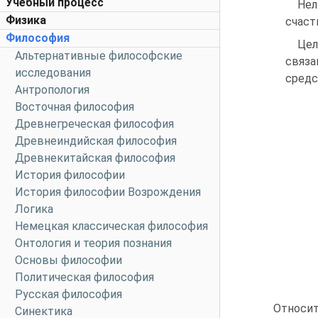
Учебный процесс
Нел
Физика
счаст
Философия
Цел
Альтернативные философские
связа
исследования
средс
Антропология
Восточная философия
Древнегреческая философия
Древнеиндийская философия
Древнекитайская философия
История философии
История философии Возрождения
Логика
Немецкая классическая философия
Онтология и теория познания
Основы философии
Политическая философия
Русская философия
Относит
Синектика