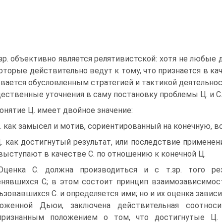
.зр. объективно является релятивистской: хотя не любые
которые действительно ведут к тому, что признается в к
ывается обусловленным стратегией и тактикой деятельнос
ественные уточнения в саму постановку проблемы Ц. и С.
Понятие Ц. имеет двойное значение:
Ц. как замысел и мотив, сориентированный на конечную, 
Ц. как достигнутый результат, или последствие примене
выступают в качестве С. по отношению к конечной Ц.
Оценка С. должна производиться и с т.зр. того р
нявшихся С; в этом состоит принцип взаимозависимости
ьзовавшихся С. и определяется ими; но и их оценка зависит
ложенной Дьюи, заключена действительная соотнос
признанным положением о том, что достигнутые Ц. 