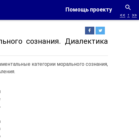
Помощь проекту
<<
↑
>>
ьного сознания. Диалектика
аментальные категории морального сознания,
ления.
я
е
ь
а
з
ю