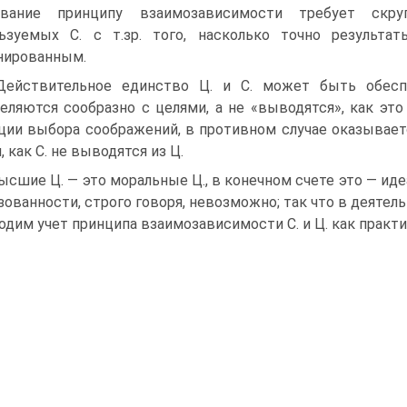
ование принципу взаимозависимости требует скруп
ьзуемых С. с т.зр. того, насколько точно результ
нированным.
Действительное единство Ц. и С. может быть обесп
еляются сообразно с целями, а не «выводятся», как эт
ции выбора соображений, в противном случае оказывается
, как С. не выводятся из Ц.
Высшие Ц. — это моральные Ц., в конечном счете это — ид
зованности, строго говоря, невозможно; так что в деятель
одим учет принципа взаимозависимости С. и Ц. как практ