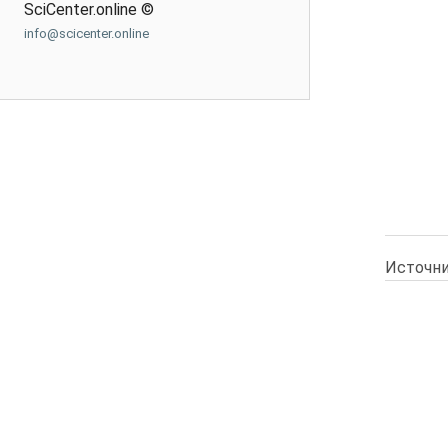
SciCenter.online ©
info@scicenter.online
Источни