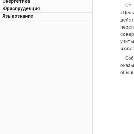
Энергетика
От 
Юриспруденция
«Цель
Языкознание
дейст
персп
сове
учиты
и сво
Соб
оказы
обычн