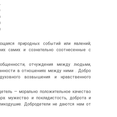
в
е
а
и
и
ющаяся природных событий или явлений;
них самих и сознательно соотнесенные с
зобщенности, отчуждения между людьми,
манности в отношениях между ними . Добро
духовного возвышения и нравственного
детель — морально положительное качество
ра: мужество и покладистость, доброта и
ликодушие. Добродетели не даются нам от