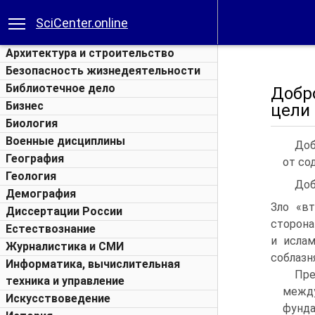
SciCenter.online
Архитектура и строительство
Безопасность жизнедеятельности
Библиотечное дело
Добр
Бизнес
цели 
Биология
Военные дисциплины
Доб
География
от со
Геология
Доб
Демография
Зло «в
Диссертации России
сторона
Естествознание
и ислам
Журналистика и СМИ
соблазн
Информатика, вычислительная
Пре
техника и управление
межд
Искусствоведение
фунд