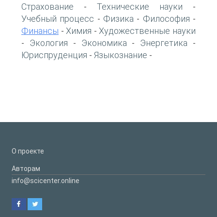
Страхование
Технические науки
-
-
Учебный процесс
Физика
Философия
-
-
-
Финансы
Химия
Художественные науки
-
-
Экология
Экономика
Энергетика
-
-
-
-
Юриспруденция
Языкознание
-
-
О проекте
Авторам
info@scicenter.online