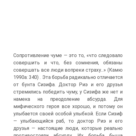
Сопротивление чуме — это то, «что следовало
совершить и что, без сомнения, обязаны
совершать все люди вопреки страху...» (Камю
1990а: 340) . Эта борьба радикально отличается
от бунта Сизифа. Доктор Риэ и его друзья
стремились победить чуму, у Сизифа же нет и
намека на преодоление абсурда. Для
мифического героя все хорошо, и потому он
улыбается своей особой улыбкой. Если Сизиф
— улыбающийся раб, то доктор Риэ и его
друзья — настоящие люди, которые реально
противостояли абсурду. Их борьба быша