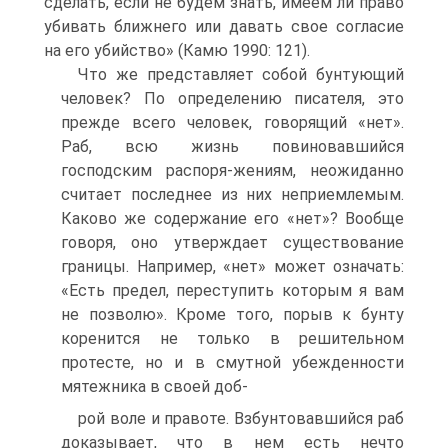
сделать, если не будем знать, имеем ли право
убивать ближнего или давать свое согласие
на его убийство» (Камю 1990: 121).
Что же представляет собой бунтующий
человек? По определению писателя, это
прежде всего человек, говорящий «нет».
Раб, всю жизнь повиновавшийся
господским распоря-жениям, неожиданно
считает последнее из них неприемлемым.
Каково же содержание его «нет»? Вообще
говоря, оно утверждает существование
границы. Например, «нет» может означать:
«Есть предел, переступить которым я вам
не позволю». Кроме того, порыв к бунту
коренится не только в решительном
протесте, но и в смутной убежденности
мятежника в своей доб-
рой воле и правоте. Взбунтовавшийся раб
доказывает, что в нем есть нечто