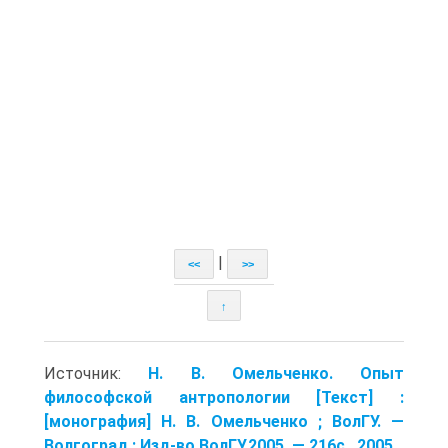
|
<<
>>
↑
Источник:
Н. В. Омельченко. Опыт
философской антропологии [Текст] :
[монография] Н. В. Омельченко ; ВолГУ. —
Волгоград : Изд-во ВолГУ,2005. — 216с.. 2005