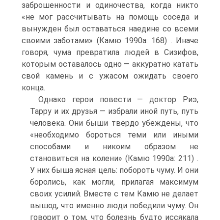
заброшенности и одиночества, когда никто
«не мог рассчитывать на помощь соседа и
вынужден был оставаться наедине со всеми
своими заботами» (Камю 1990а: 168) . Иначе
говоря, чума превратила людей в Сизифов,
которым оставалось одно — аккуратно катать
свой камень и с ужасом ожидать своего
конца.
Однако герои повести — доктор Риэ,
Тарру и их друзья — избрали иной путь, путь
человека. Они быши твердо убеждены, что
«необходимо бороться теми или иными
способами и никоим образом не
становиться на колени» (Камю 1990а: 211) .
У них быша ясная цель: побороть чуму. И они
боролись, как могли, прилагая максимум
своих усилий. Вместе с тем Камю не делает
вышод, что именно люди победили чуму. Он
говорит о том, что болезнь будто иссякала