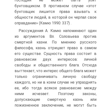
господин не может быть убит
бунтовщиком. В противном случае «этот
бунтовщик лишится права взывать к
общности людей, в которой он черпал свое
оправдание» (Камю 1990: 337) .
Рассуждения А. Камю напоминают один
из аргументов Вл. Соловьева против
смертной казни. По мнению русского
философа, казнь отрицает право в самом
его существе. Сущность права состоит в
равновесии двух интересов: личной
свободы и общественного блага. Отсюда
выттекает, что интерес общего блага может
только ограничивать личную свободу
каждого, но ни в коем случае не упразднять
ее, ибо тогда всякое равновесие между
ними исчезает. Поэтому законы,
допускающие смертную казнь или
пожизненное заключение, не могут быть