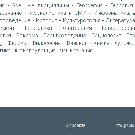
ия
Военные дисциплины
География
Геология
-
-
-
вознание
Журналистика и СМИ
Информатика, 
-
-
твоведение
История
Культурология
Литература
-
-
-
жмент
Педагогика
Политология
Право Росси
-
-
-
огия
Реклама
Религиоведение
Социология
Ст
-
-
-
-
с
Физика
Философия
Финансы
Химия
Художе
-
-
-
-
-
тика
Юриспруденция
Языкознание
-
-
-
О проекте
info@scice