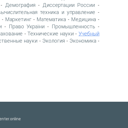
Демография
Диссертации России
-
-
-
вычислительная техника и управление
-
Маркетинг
Математика
Медицина
-
-
-
-
и
Право України
Промышленность
-
-
-
рахование
Технические науки
Учебный
-
-
ственные науки
Экология
Экономика
-
-
-
nter.online