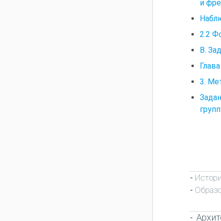
и фре
Наблю
2.2 Ф
В. За
Глава
3. Ме
Задан
групп
Истори
-
Образ
-
Архит
-