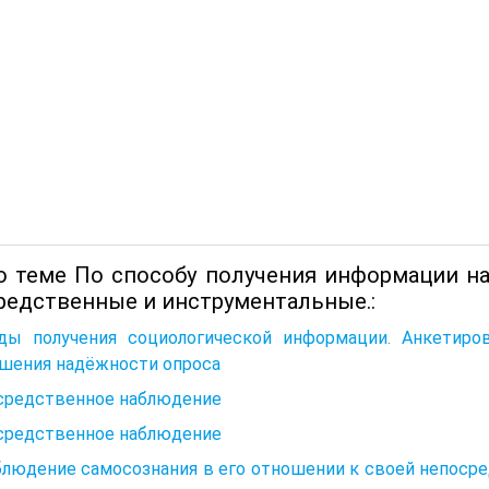
о теме По способу получения информации н
редственные и инструментальные.:
ды получения социологической информации. Анкетиров
шения надёжности опроса
средственное наблюдение
средственное наблюдение
блюдение самосознания в его отношении к своей непоср