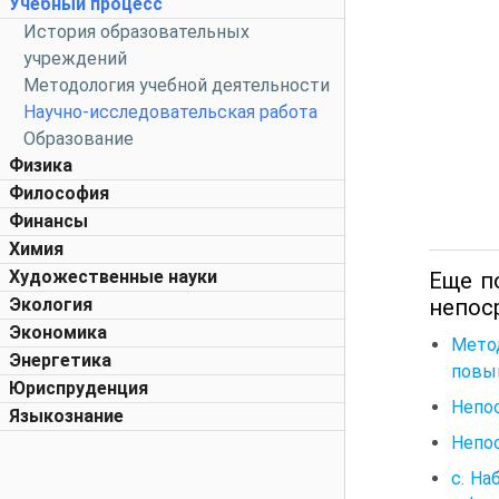
Учебный процесс
История образовательных
учреждений
Методология учебной деятельности
Научно-исследовательская работа
Образование
Физика
Философия
Финансы
Химия
Художественные науки
Еще п
непос
Экология
Экономика
Мето
Энергетика
повы
Юриспруденция
Непо
Языкознание
Непо
c. На