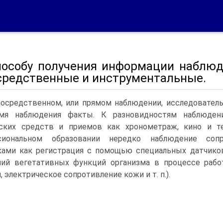
пособу получения информации наблюд
средственные и инструментальные.
осредственном, или прямом наблюдении, исследовател
мя наблюдения факты. К разновидностям наблюдени
еских средств и приемов как хронометраж, кино и те
сиональном образовании нередко наблюдение соп
ками как регистрация с помощью специальных датчико
ний вегетативных функций организма в процессе рабо
, электрическое сопротивление кожи и т. п.).