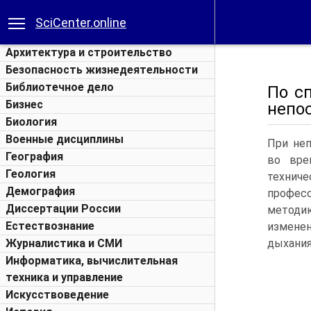
SciCenter.online
Архитектура и строительство
Безопасность жизнедеятельности
Библиотечное дело
По с
Бизнес
непо
Биология
Военные дисциплины
При неп
География
во вре
Геология
технич
Демография
профес
Диссертации России
методи
Естествознание
измене
Журналистика и СМИ
дыхания
Информатика, вычислительная
техника и управление
Искусствоведение