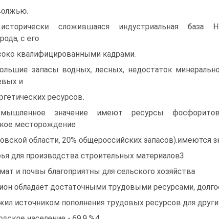
олжью.
 исторически сложившаяся индустриальная база Н
рода, с его
око квалифицированными кадрами.
большие запасы водных, лесных, недостаток минеральн
евых и
ргетических ресурсов.
омышленное значение имеют ресурсы фосфорито
кое месторождение
овской области, 20% общероссийских запасов).имеются 
ья для производства строительных материалов3.
мат и почвы благоприятны для сельского хозяйства
ион обладает достаточными трудовыми ресурсами, долго
жил источником пополнения трудовых ресурсов для други
одское население - 69,9 %4.