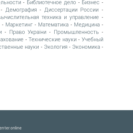
ельности
Библиотечное дело
Бизнес
-
-
-
Демография
Диссертации России
-
-
-
вычислительная техника и управление
-
Маркетинг
Математика
Медицина
-
-
-
-
и
Право України
Промышленность
-
-
-
рахование
Технические науки
Учебный
-
-
ственные науки
Экология
Экономика
-
-
-
nter.online