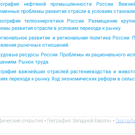
еография нефтяной промышленности России. Важн
еменные проблемы развития отрасли в условиях становл
География теплоэнергетики России. Размещение круп
емы развития отрасли в условиях перехода к рынку.
егиональное развитие и региональная политика России.
овления рыночных отношений.
рудовые ресурсы России. Проблемы их рационального ис
ениям. Рынок труда.
еография важнейших отраслей растениеводства и живот
иях перехода к рынку. Ход экономических реформ в сельс
фические открытия
География Западной Европы
Географ
-
-