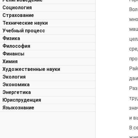
Социология
Вол
Страхование
мно
Технические науки
маш
Учебный процесс
Физика
цел
Философия
сре
Финансы
про
Химия
Рай
Художественные науки
Экология
дви
Экономика
Раз
Энергетика
тру
Юриспруденция
Языкознание
зна
и в
В с
жив