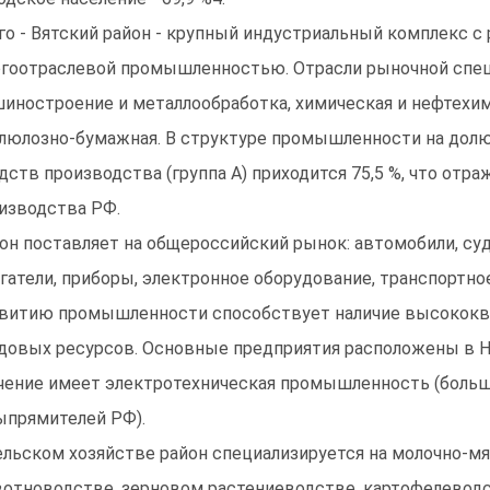
го - Вятский район - крупный индустриальный комплекс с
гоотраслевой промышленностью. Отрасли рыночной спец
иностроение и металлообработка, химическая и нефтехими
люлозно-бумажная. В структуре промышленности на долю
дств производства (группа А) приходится 75,5 %, что отра
изводства РФ.
он поставляет на общероссийский рынок: автомобили, суда
гатели, приборы, электронное оборудование, транспортн
витию промышленности способствует наличие высокок
довых ресурсов. Основные предприятия расположены в Н
чение имеет электротехническая промышленность (больш
ыпрямителей РФ).
ельском хозяйстве район специализируется на молочно-м
отноводстве, зерновом растениеводстве, картофелеводс