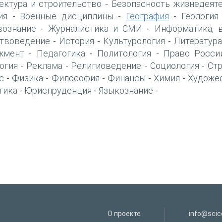
ектура и строительство
Безопасность жизнедеят
-
ия
Военные дисциплины
География
Геология
-
-
-
вознание
Журналистика и СМИ
Информатика, 
-
-
твоведение
История
Культурология
Литература
-
-
-
жмент
Педагогика
Политология
Право Росси
-
-
-
огия
Реклама
Религиоведение
Социология
Ст
-
-
-
-
с
Физика
Философия
Финансы
Химия
Художе
-
-
-
-
-
тика
Юриспруденция
Языкознание
-
-
-
О проекте
info@scice