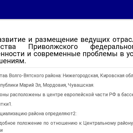
Развитие и размещение ведущих отра
йства Приволжского федерально
енности и современные проблемы в у
шениям.
тав Волго-Вятского района: Нижегородская, Кировская обл
публики Марий Эл, Мордовия, Чувашская.
оны расположены в центре европейской части РФ в бассе
ятки1.
циализацию района определяют2:
Удобное положение по отношению к Центральному району
 и