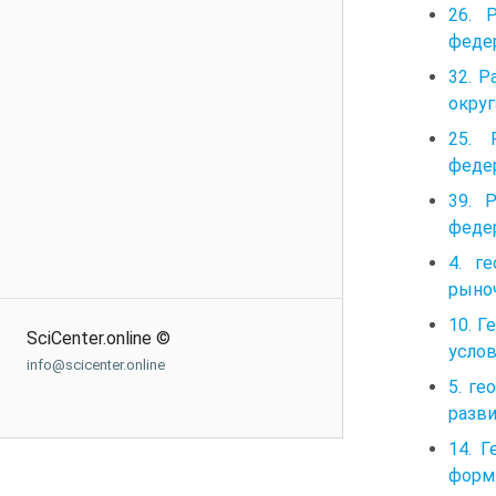
26. 
федер
32. 
окру
25. 
федер
39. 
федер
4. г
рыно
10. 
SciCenter.online ©
услов
info@scicenter.online
5. г
разви
14. 
форм