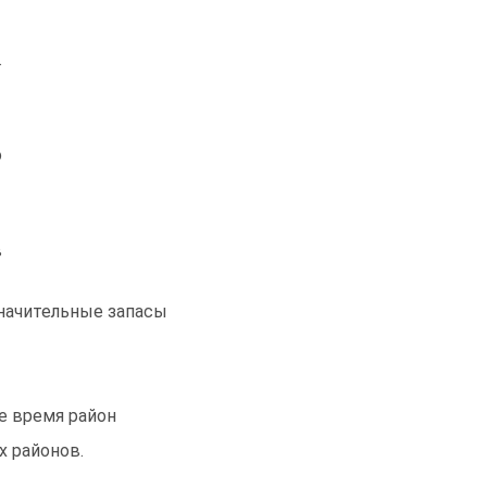
.
о
в
значительные запасы
е время район
х районов.