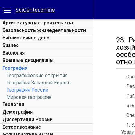
SciCenter.online
Архитектура и строительство
Безопасность жизнедеятельности
Библиотечное дело
23. 
Бизнес
хозя
Биология
особ
Военные дисциплины
отно
География
Географические открытия
Сос
География Западной Европы
Рес
География России
Рай
Мировая география
Геология
и В
Демография
Спе
Диссертации России
1. 
Естествознание
Уралу
Журналистика и СМИ