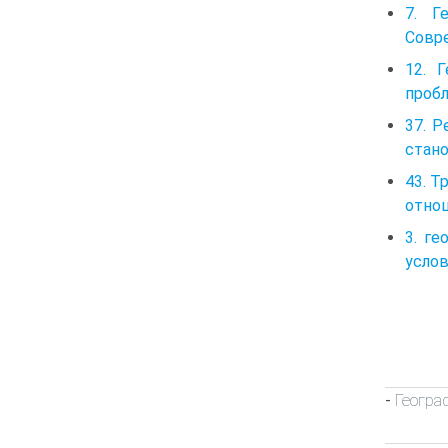
7. Г
Совр
12. 
пробл
37. Р
стан
43. Т
отнош
3. г
услов
Геогра
-