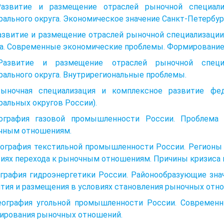
Развитие и размещение отраслей рыночной специали
ального округа. Экономическое значение Санкт-Петербу
Развитие и размещение отраслей рыночной специализаци
га. Современные экономические проблемы. Формирование
Развитие и размещение отраслей рыночной специ
ального округа. Внутрирегиональные проблемы.
Рыночная специализация и комплексное развитие фед
альных округов России).
еография газовой промышленности России. Проблема 
чным отношениям.
География текстильной промышленности России. Регионы
иях перехода к рыночным отношениям. Причины кризиса в
еография гидроэнергетики России. Районообразующие зн
тия и размещения в условиях становления рыночных отн
География угольной промышленности России. Современн
ирования рыночных отношений.