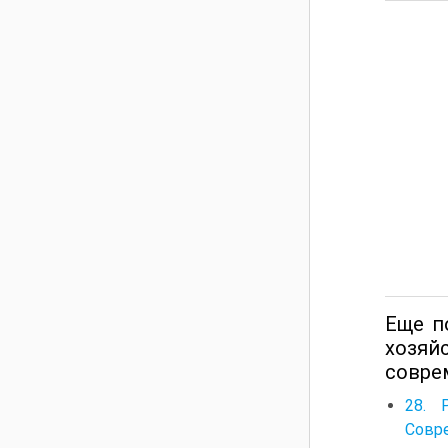
Еще п
хозяй
совре
28. 
Совр