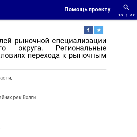
Помощь проекту
<<
↑
>>
слей рыночной специализации
го округа. Региональные
словиях перехода к рыночным
асти,
йнах рек Волги
,