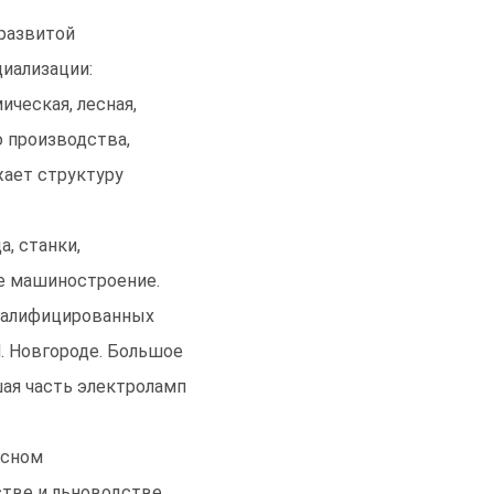
 развитой
иализации:
ческая, лесная,
 производства,
жает структуру
, станки,
ое машиностроение.
валифицированных
. Новгороде. Большое
ая часть электроламп
ясном
тве и льноводстве.