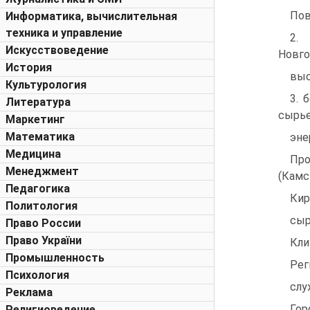
Пов
Информатика, вычислительная
техника и управление
2.
Искусствоведение
Новго
История
выс
Культурология
3. 
Литература
сырь
Маркетинг
Математика
эне
Медицина
Пр
Менеджмент
(Камс
Педагогика
Кир
Политология
сыр
Право России
Право України
Кли
Промышленность
Рег
Психология
слу
Реклама
Гор
Религиоведение