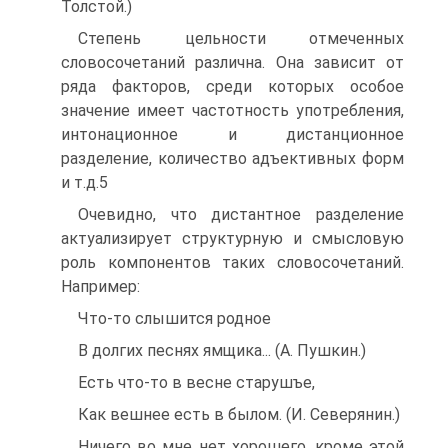
Толстой.)
Степень цельности отмеченных
словосочетаний различна. Она зависит от
ряда факторов, среди которых особое
значение имеет частотность употребления,
интонационное и дистанционное
разделение, количество адъективных форм
и т.д.5
Очевидно, что дистантное разделение
актуализирует структурную и смысловую
роль компонентов таких словосочетаний.
Например:
Что-то слышится родное
В долгих песнях ямщика... (А. Пушкин.)
Есть что-то в весне старушъе,
Как вешнее есть в былом. (И. Северянин.)
Ничего во мне нет хорошего, кроме этой