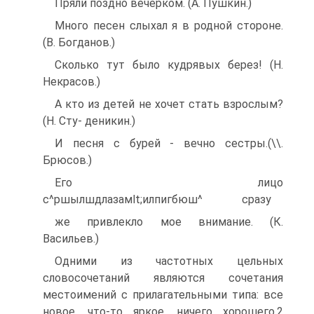
Пряли поздно вечерком. (А. Пушкин.)
Много песен слыхал я в родной стороне.
(В. Богданов.)
Сколько тут было кудрявых берез! (Н.
Некрасов.)
А кто из детей не хочет стать взрослым?
(Н. Сту- деникин.)
И песня с бурей - вечно сестры.(\\.
Брюсов.)
Его лицо
с^ршылшдлазамlt;илпигбюш^ сразу
же привлекло мое внимание. (К.
Васильев.)
Одними из частотных цельных
словосочетаний являются сочетания
местоимений с прилагательными типа: все
новое, что-то яркое, ничего хорошего.2