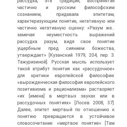
рассудка; эта традиция, воспринятая
частично и русским философским
сознанием, придавала эпитетам,
характеризующим понятие, негативную или
частично негативную оценку: «Разум же...
замечая неуместность выражений
рассудка. разум, видя свое понятие
ущербным пред сиянием божества,
утверждает» [Кузанский 1979, 204, пер. З.
Тажуризиной]. Русская мысль использует
такой атрибут понятия как «рассудочное»
для критики европейской философии:
«вырожденческая философия европейского
позитивизма и рационализма» растворяет
«их [имена] в мертвых звуках или в
рассудочных понятиях» [Лосев 2008, 37].
Далее, эпитет мертвый по отношению к
понятию превращается в устойчивое
словосочетание: «мертвое понятие» [Там