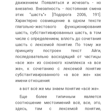
движением. Появляться и исчезать - но
внезапно. Внезапность - постоянная смена
этих “шасть”» [Подорога 2006, 191].
Характерно совмещение в одном тексте
глагольно-жестового функционирования
шасть, субстантивированных шасть, в том
числе с определением, вплоть до сочетания
шасть с лексемой понятие. По тому же
принципу построен текст Айги,
последовательно восходящий от частицы
«все же» из союзного комплекса «а все
же», к сочетанию с лексемой понятие
субстантивированного «а все же» как
имени отношения:
а вот всё же мы знаем понятие «всё же».
Еще более типичным является
соотношение местоимений всё, все, это,
здесь, там с лексемой понятие,