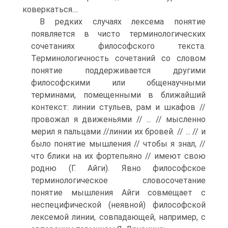
коверкаться....
В редких случаях лексема понятие
появляется в чисто терминологических
сочетаниях философского текста.
Терминологичность сочетаний со словом
понятие поддерживается другими
философскими или общенаучными
терминами, помещенными в ближайший
контекст: линии стульев, рам и шкафов //
провожал я движеньями // ... // мысленно
мерил я пальцами //линии их бровей. // ... // и
было понятие мышления // чтобы я знал, //
что блики на их фортепьяно // имеют свою
родню (Г. Айги). Явно философское
терминологическое словосочетание
понятие мышления Айги совмещает с
неспецифической (неявной) философской
лексемой линии, совпадающей, например, с