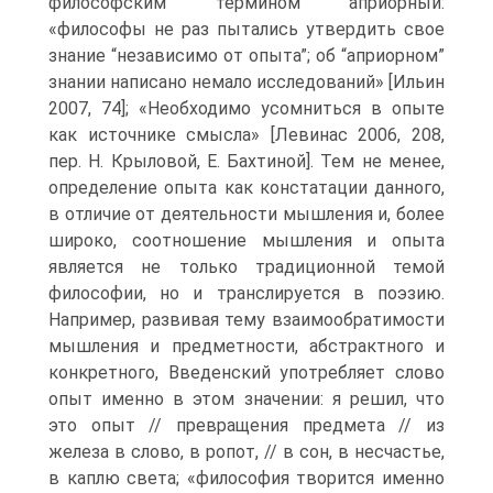
философским термином априорный:
«философы не раз пытались утвердить свое
знание “независимо от опыта”; об “априорном”
знании написано немало исследований» [Ильин
2007, 74]; «Необходимо усомниться в опыте
как источнике смысла» [Левинас 2006, 208,
пер. Н. Крыловой, Е. Бахтиной]. Тем не менее,
определение опыта как констатации данного,
в отличие от деятельности мышления и, более
широко, соотношение мышления и опыта
является не только традиционной темой
философии, но и транслируется в поэзию.
Например, развивая тему взаимообратимости
мышления и предметности, абстрактного и
конкретного, Введенский употребляет слово
опыт именно в этом значении: я решил, что
это опыт // превращения предмета // из
железа в слово, в ропот, // в сон, в несчастье,
в каплю света; «философия творится именно