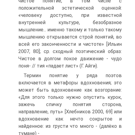
чистое понятие, в том числе с
положительной эстетической оценкой:
«человеку доступно, при известной
внутренней культуре, безобразное
мышление... именно такому и только такому
мышлению открывается строй понятий, во
всей его законченности и чистоте» [Ильин
2007, 80]; ср. сходный поэтический образ:
Чистое в долгом покое движение - чудо
поня- // тия «падает лист» (Г. Айги).
Термин понятие у ряда поэтов
включается в метафоры вдохновения; это
может быть вдохновение как возгорание:
«Для этого только нужно опустить курок,
зажечь спичку понятия сторона,
направление, путь» [Хлебников 2000, 69] или
вдохновение как нечто сокрытое и
найденное: из грусти что много - (далёко в
тумане) -