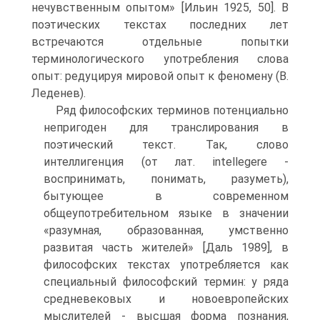
нечувственным опытом» [Ильин 1925, 50]. В
поэтических текстах последних лет
встречаются отдельные попытки
терминологического употребления слова
опыт: редуцируя мировой опыт к феномену (В.
Леденев).
Ряд философских терминов потенциально
непригоден для транслирования в
поэтический текст. Так, слово
интеллигенция (от лат. intellegere -
воспринимать, понимать, разуметь),
бытующее в современном
общеупотребительном языке в значении
«разумная, образованная, умственно
развитая часть жителей» [Даль 1989], в
философских текстах употребляется как
специальный философский термин: у ряда
средневековых и новоевропейских
мыслителей - высшая форма познания,