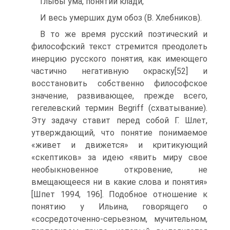
Глыбы ума, понятий клади,
И весь умерших дум обоз (В. Хлебников).
В то же время русский поэтический и
философский текст стремится преодолеть
инерцию русского понятия, как имеющего
частично негативную окраску[52] и
восстановить собственно философское
значение, развивающее, прежде всего,
гегелевский термин Begriff (схватывание).
Эту задачу ставит перед собой Г. Шлет,
утверждающий, что понятие понимаемое
«живет и движется» и критикующий
«скептиков» за идею «явить миру свое
необыкновенное откровение, не
вмещающееся ни в какие слова и понятия»
[Шпет 1994, 196]. Подобное отношение к
понятию у Ильина, говорящего о
«сосредоточенно-серьезном, мучительном,