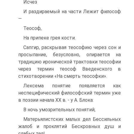
Исчез
И раздираемый на части Лежит философ
—
Теософ,
На припеке грея кости.
Сапгир, раскрывая теософию через сон и
просыпание, безусловно, опирается на
традицию иронической трактовки теософии
через термин теософ Введенского в
стихотворении «На смерть теософки».
Лексема понятие появляется как
неспецифический философский термин уже
в поэзии начала XX в. - у А. Блока:
В ночь умозрительных понятий,
Матерьялистских малых дел Бессильных
жалоб и проклятий Бескровных душ и
слабых тел!,