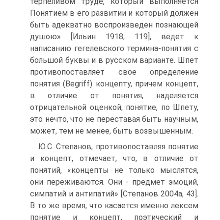
терпеливом труде, который выполняется
Понятием в его развитии и который должен
быть адекватно воспроизведен познающей
душою» [Ильин 1918, 119], ведет к
написанию гегелевского термина-понятия с
большой буквы и в русском варианте. Шпет
противопоставляет свое определение
понятия (Begriff) концепту, причем концепт,
в отличие от понятия, наделяется
отрицательной оценкой; понятие, по Шпету,
это нечто, что не переставая быть научным,
может, тем не менее, быть возвышенным.
Ю.С. Степанов, противопоставляя понятие
и концепт, отмечает, что, в отличие от
понятий, «концепты не только мыслятся,
они переживаются. Они - предмет эмоций,
симпатий и антипатий» [Степанов 2004а, 43].
В то же время, что касается именно лексем
понятие и концепт, поэтический и