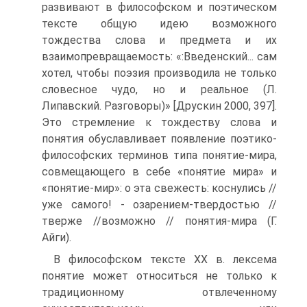
развивают в философском и поэтическом
тексте общую идею возможного
тождества слова и предмета и их
взаимопревращаемость: «:Введенский... сам
хотел, чтобы поэзия производила не только
словесное чудо, но и реальное (Л.
Липавский. Разговоры)» [Друскин 2000, 397].
Это стремление к тождеству слова и
понятия обуславливает появление поэтико-
философских терминов типа понятие-мира,
совмещающего в себе «понятие мира» и
«понятие-мир»: о эта свежесть: коснулись //
уже самого! - озарением-твердостью //
тверже //возможно // понятия-мира (Г.
Айги).
В философском тексте ХХ в. лексема
понятие может относиться не только к
традиционному отвлеченному