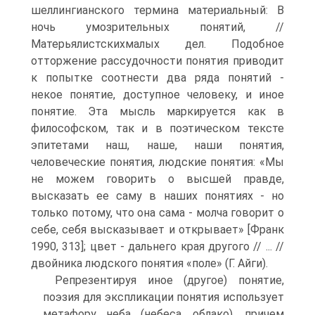
шеллингианского термина материальный: В
ночь умозрительных понятий, //
Матерьялистскихмалых дел. Подобное
отторжение рассудочности понятия приводит
к попытке соотнести два ряда понятий -
некое понятие, доступное человеку, и иное
понятие. Эта мысль маркируется как в
философском, так и в поэтическом тексте
эпитетами наш, наше, наши понятия,
человеческие понятия, людские понятия: «Мы
не можем говорить о высшей правде,
высказать ее саму в наших понятиях - но
только потому, что она сама - молча говорит о
себе, себя высказывает и открывает» [Франк
1990, 313]; цвет - дальнего края другого // ... //
двойника людского понятия «поле» (Г. Айги).
Репрезентируя иное (другое) понятие,
поэзия для экспликации понятия использует
метафору неба (небеса, облако), причем