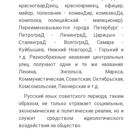
красногварДеец, красноармеец; офицер,
майор, полковник - команДир, комвзвоДа,
комполка; полицейский - милиционер).
Переименовываются города: Петербург -
ПетрограД - ЛенинграД, Царицын -
СталинграД - ВолгограД, Самара -
Куйбышев, Нижний НовгороД - Горький и
т.д. Разнообразные названия центральных
улиц получают одни и те же названия:
Ленина, Энгельса, Маркса,
Коммунистическая, Советская, Октябрьская,
Комсомольская, Пионерская и т.д.
Русский язык советского периода, таким
образом, не только отражает социальные,
экономические и политические реалии, но и
служит средством идеологического
воздействия на общество.