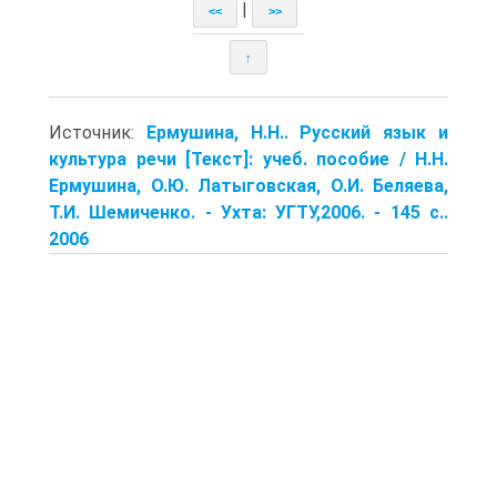
|
<<
>>
↑
Источник:
Ермушина, Н.Н.. Русский язык и
культура речи [Текст]: учеб. пособие / Н.Н.
Ермушина, О.Ю. Латыговская, О.И. Беляева,
Т.И. Шемиченко. - Ухта: УГТУ,2006. - 145 с..
2006