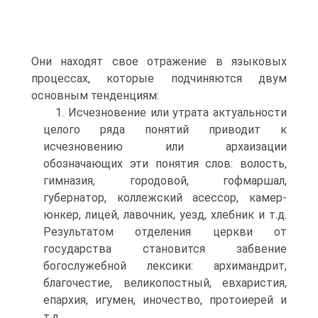
Они находят свое отражение в языковых
процессах, которые подчиняются двум
основным тенденциям:
1. Исчезновение или утрата актуальности
целого ряда понятий приводит к
исчезновению или архаизации
обозначающих эти понятия слов: волость,
гимназия, городовой, гофмаршал,
губернатор, коллежский асессор, камер-
юнкер, лицей, лавочник, уезд, хлебник и т.д.
Результатом отделения церкви от
государства становится забвение
богослужебной лексики: архимандрит,
благочестие, великопостный, евхаристия,
епархия, игумен, иночество, протоиерей и
т.д.