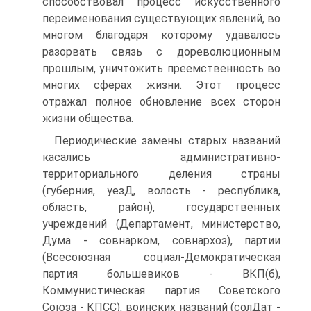
способствовал процесс искусственного
переименования существующих явлений, во
многом благодаря которому удавалось
разорвать связь с дореволюционным
прошлым, уничтожить преемственность во
многих сферах жизни. Этот процесс
отражал полное обновление всех сторон
жизни общества.
Периодические замены старых названий
касались административно­
территориального деления страны
(губерния, уезД, волость - республика,
область, район), государственных
учреждений (Департамент, министерство,
Дума - совнарком, совнархоз), партии
(Всесоюзная социал-Демократическая
партия большевиков - ВКП(б),
Коммунистическая партия Советского
Союза - КПСС), воинских названий (солДат -