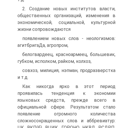
2. Создание новых институтов власти,
общественных организаций, изменения в
экономической, социальной, культурной
жизни сопровождаются
появлением новых слов - неологизмов:
агитбригаДа, агропром,
белогвардеец, красноармеец, большевик,
губком, исполком, райком, колхоз,
совхоз, милиция, нэпман, продразверстка
и т.д.
Как никогда ярко в этот период
проявилась тенденция к экономии
языковых средств, прежде всего в
официальной сфере. Результатом стало
появление огромного количества
сложносокращенных слов и аббревиатур:
ЦК, ВКП(б), ВЦИК, ГОРОНО, НКВД, РСДРП,