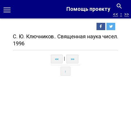
Помощь проекту
<<
↑
>>
С. Ю. Ключников.. Священная наука чисел.
1996
|
<<
>>
↑