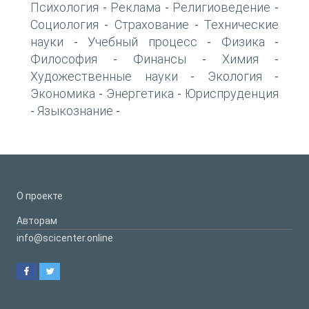
Психология
Реклама
Религиоведение
-
-
-
Социология
Страхование
Технические
-
-
науки
Учебный процесс
Физика
-
-
-
Философия
Финансы
Химия
-
-
-
Художественные науки
Экология
-
-
Экономика
Энергетика
Юриспруденция
-
-
Языкознание
-
-
О проекте
Авторам
info@scicenter.online