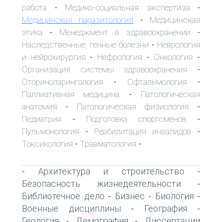
работа
Медико-социальная экспертиза
-
-
Медицинская паразитология
Медицинская
-
этика
Менеджмент в здравоохранении
-
-
Наследственные, генные болезни
Неврология
-
и нейрохирургия
Нефрология
Онкология
-
-
-
Организация системы здравоохранения
-
Оториноларингология
Офтальмология
-
-
Паллиативная медицина
Патологическая
-
анатомия
Патологическая физиология
-
-
Педиатрия
Подготовка спортсменов
-
-
Пульмонология
Реабилитация инвалидов
-
-
Токсикология
Травматология
-
-
Архитектура и строительство
-
-
Безопасность жизнедеятельности
-
Библиотечное дело
Бизнес
Биология
-
-
-
Военные дисциплины
География
-
-
Геология
Демография
Диссертации
-
-