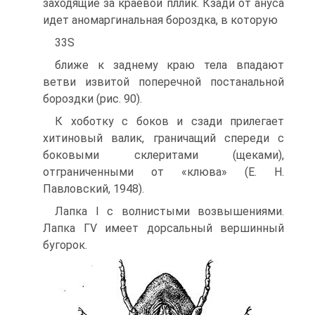
заходящие за краевой пллик. Кзади от ануса
идет аномаргинальная бороздка, в которую
33S
ближе к заднему краю тела впадают
ветви извитой поперечной постанальной
бороздки (рис. 90).
К хоботку с боков и сзади прилегает
хитиновый валик, граничащий спереди с
боковыми склеритами (щеками),
отграниченными от «клюва» (Е. Н.
Павловский, 1948).
Лапка I с волнистыми возвышениями.
Лапка ГѴ имеет дорсальный вершинный
бугорок.