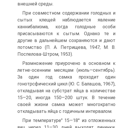
внешней среды.
При совместном содержании голодных и
сытых клещей наблюдается явление
каннибализма, когда голодные особи
присасываются к сытым. Однако те и
другие в дальнейшем сохраняются и дают
потомство (П. А. Петрищева, 1947; М. В.
Поспелова-Штром, 1953).
Размножение приурочено в основном к
летне-осенним месяцам (июль—сентябрь).
За один год самка проходит один
гонотрсфический цикл (Ю. С. Балашов, 1967),
откладывая на субстрат яйца в количестве
15—20, иногда 150—200 штук. В течение
своей жизни самка может многократно
откладывать яйца с годичным интервалом.
При температуре" 15—18° из отложенных
яиц через 11—30 дней выходят личинки,