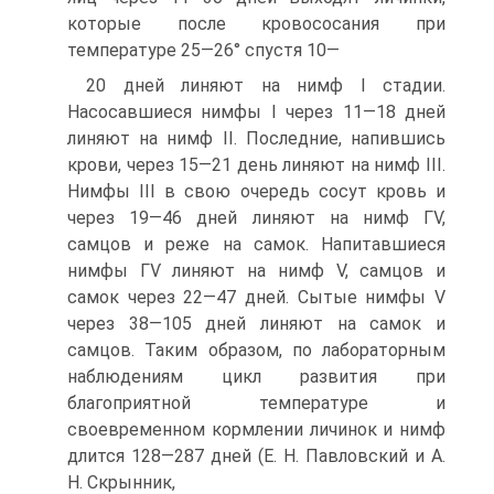
которые после кровососания при
температуре 25—26° спустя 10—
20 дней линяют на нимф I стадии.
Насосавшиеся нимфы I через 11—18 дней
линяют на нимф II. Последние, напившись
крови, через 15—21 день линяют на нимф III.
Нимфы III в свою очередь сосут кровь и
через 19—46 дней линяют на нимф ГѴ,
самцов и реже на самок. Напитавшиеся
нимфы ГѴ линяют на нимф V, самцов и
самок через 22—47 дней. Сытые нимфы V
через 38—105 дней линяют на самок и
самцов. Таким образом, по лабораторным
наблюдениям цикл развития при
благоприятной температуре и
своевременном кормлении личинок и нимф
длится 128—287 дней (Е. Н. Павловский и А.
Н. Скрынник,