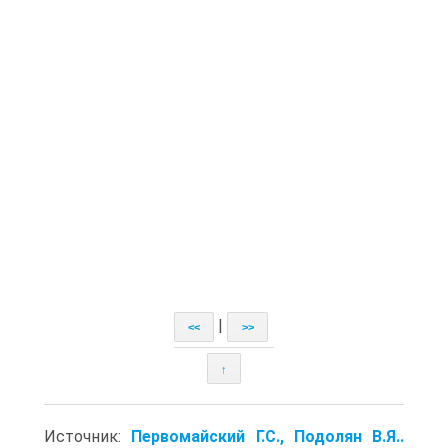
|
<<
>>
↑
Источник:
Первомайский Г.С., Подолян В.Я..