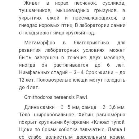
Живет в норах песчанок, сусликов,
тушканчиков, мышевидных грызунов, в
укрытиях ежей и пресмыкающихся, в
гнездах норовых птиц. В лаборатории самки
откладывают яйца круглый год.
Метаморфоз в благоприятных для
развития лабораторных условиях может
быть завершен в течение двух месяцев,
иногда он растягивается до 6 лет.
Нимфальных стадий — 3—4. Срок жизни — до
12 лет. Половозрелые клещи могут голодать
до 4 лет.
Ornithodoros nereensls Pawl.
Длина самки — 3—5 мм, самца — 2—3,6 мм.
Тело широкоовальное. Хитин равномерно
покрыт крупными бугорками. «Клюв» тупой.
Щеки по бокам хоботка пальчатые. Лапка I
со слабо волнистым дорсальным краем,