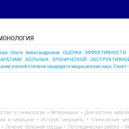
МОНОЛОГИЯ
ова Ольга Александровна. ОЦЕНКА ЭФФЕКТИВНОС
ПАРАТАМИ БОЛЬНЫХ ХРОНИЧЕСКОЙ ОБСТРУКТИВНОЙ
ание ученой степени кандидата медицинских наук. Санкт-
рство и гинекология
Ветеринария
Диагностика заболе
-
-
гии в медицине
История медицины
Клинические ме
-
-
Лечение болезней сердца
Логопедическая работа
М
-
-
-