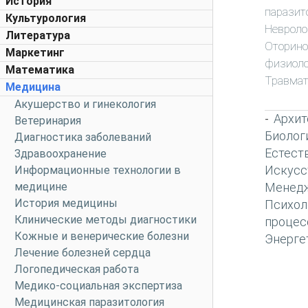
История
паразит
Культурология
Неврол
Литература
Оторино
Маркетинг
физиоло
Математика
Травмат
Медицина
Акушерство и гинекология
Архит
-
Ветеринария
Биолог
Диагностика заболеваний
Естест
Здравоохранение
Искусс
Информационные технологии в
медицине
Менед
История медицины
Психол
Клинические методы диагностики
процес
Кожные и венерические болезни
Энерге
Лечение болезней сердца
Логопедическая работа
Медико-социальная экспертиза
Медицинская паразитология