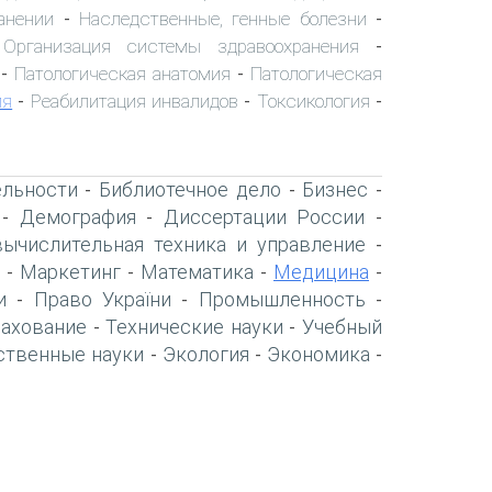
анении
Наследственные, генные болезни
-
-
Организация системы здравоохранения
-
-
Патологическая анатомия
Патологическая
-
-
ия
Реабилитация инвалидов
Токсикология
-
-
-
ельности
Библиотечное дело
Бизнес
-
-
-
Демография
Диссертации России
-
-
-
вычислительная техника и управление
-
Маркетинг
Математика
Медицина
-
-
-
-
и
Право України
Промышленность
-
-
-
рахование
Технические науки
Учебный
-
-
ственные науки
Экология
Экономика
-
-
-