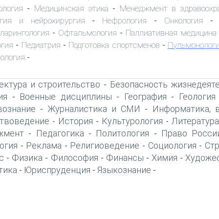
ология
Медицинская этика
Менеджмент в здравоохр
-
-
огия и нейрохирургия
Нефрология
Онкология
-
-
ларингология
Офтальмология
Паллиативная медицина
-
-
гия
Педиатрия
Подготовка спортсменов
Пульмонолог
-
-
-
ология
-
ектура и строительство
Безопасность жизнедеят
-
ия
Военные дисциплины
География
Геология
-
-
-
вознание
Журналистика и СМИ
Информатика, 
-
-
твоведение
История
Культурология
Литература
-
-
-
жмент
Педагогика
Политология
Право Росси
-
-
-
огия
Реклама
Религиоведение
Социология
Ст
-
-
-
-
с
Физика
Философия
Финансы
Химия
Художе
-
-
-
-
-
тика
Юриспруденция
Языкознание
-
-
-