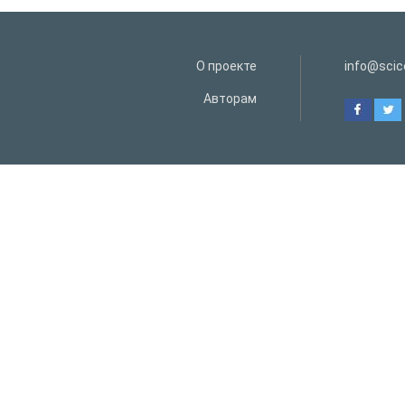
О проекте
info@scice
Авторам