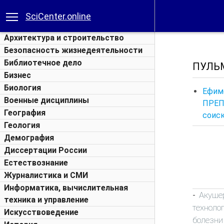
SciCenter.online
Архитектура и строительство
Безопасность жизнедеятельности
Библиотечное дело
ПУЛЬ
Бизнес
Биология
Ефим
Военные дисциплины
ПРЕ
География
соиск
Геология
Демография
Диссертации России
Естествознание
Журналистика и СМИ
Информатика, вычислительная
Акуше
-
техника и управление
техноло
Искусствоведение
болезни