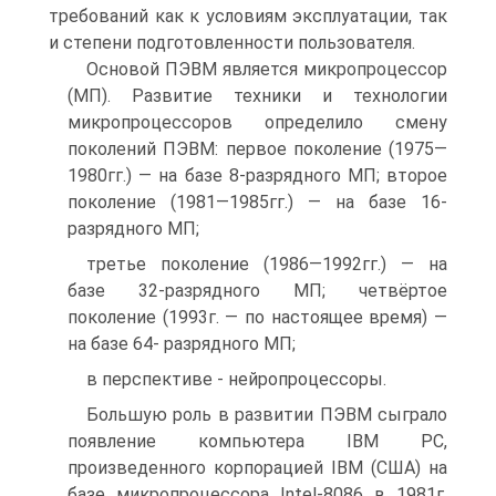
требований как к условиям эксплуатации, так
и степени подготовленности пользователя.
Основой ПЭВМ является микропроцессор
(МП). Развитие техники и технологии
микропроцессоров определило смену
поколений ПЭВМ: первое поколение (1975—
1980гг.) — на базе 8-разрядного МП; второе
поколение (1981—1985гг.) — на базе 16-
разрядного МП;
третье поколение (1986—1992гг.) — на
базе 32-разрядного МП; четвёртое
поколение (1993г. — по настоящее время) —
на базе 64- разрядного МП;
в перспективе - нейропроцессоры.
Большую роль в развитии ПЭВМ сыграло
появление компьютера IBM PC,
произведенного корпорацией IBM (США) на
базе микропроцессора Intel-8086 в 1981г.