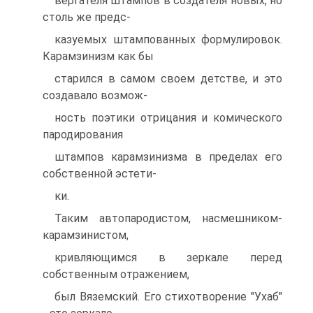
вергателя штампов в создателя новых, но
столь же предс-
казуемых штампованных формулировок.
Карамзинизм как бы
старился в самом своем детстве, и это
создавало возмож-
ность поэтики отрицания и комического
пародирования
штампов карамзинизма в пределах его
собственной эстети-
ки.
Таким автопародистом, насмешником-
карамзинистом,
кривляющимся в зеркале перед
собственным отражением,
был Вяземский. Его стихотворение "Ухаб"