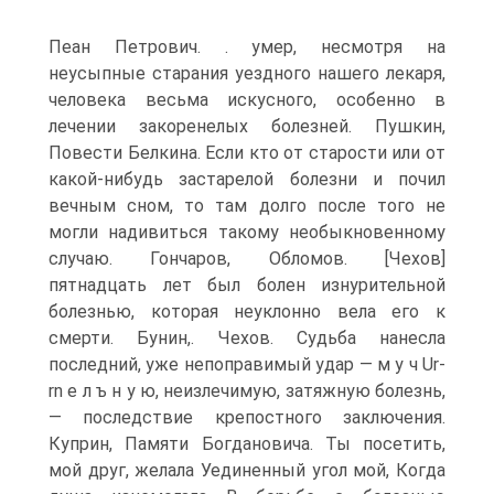
Пеан Петрович. . умер, несмотря на
неусыпные старания уездного нашего лекаря,
человека весьма искусного, особенно в
лечении закоренелых болезней. Пушкин,
Повести Белкина. Если кто от старости или от
какой-нибудь застарелой болезни и почил
вечным сном, то там долго после того не
могли надивиться такому необыкновенному
случаю. Гончаров, Обломов. [Чехов]
пятнадцать лет был болен изнурительной
болезнью, которая неуклонно вела его к
смерти. Бунин,. Чехов. Судьба нанесла
последний, уже непоправимый удар — м у ч Ur-
rn е л ъ н у ю, неизлечимую, затяжную болезнь,
— последствие крепостного заключения.
Куприн, Памяти Богдановича. Ты посетить,
мой друг, желала Уединенный угол мой, Когда