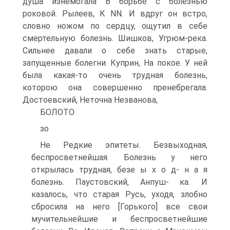
душа изнемогала В борьбе с болезнью
роковой. Рылеев, К NN. И вдруг он встро,
словно ножом по сердцу, ощутил в себе
смертельную болезнь. Шишков, Угрюм-река.
Сильнее давали о себе знать старые,
запущенные болегни. Куприн, На покое. У ней
была какая-то очень трудная болезнь,
которою она совершенно пренебрегала.
Достоевский, Неточна Незванова,
БОЛОТО
зо
Не Редкие эпитеты. Безвыходная,
беспросветнейшая. Болезнь у него
открылась трудная, безе ы х о д- н а я
болезнь. Паустовский, Анпуш- ка. И
казалось, что старая Русь, уходя, злобно
сбросила на него [Горького] все свои
мучительнейшие и беспросветнейшие