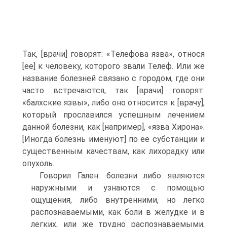
Так, [врачи] говорят: «Телефова язва», относя
[ее] к человеку, которого звали Телеф. Или же
название болезней связано с городом, где они
часто встречаются, так [врачи] говорят:
«балхские язвы», либо оно относится к [врачу],
который прославился успешным лечением
данной болезни, как [например], «язва Хирона».
[Иногда болезнь именуют] по ее субстанции и
существенным качествам, как лихорадку или
опухоль.
Говорил Гален: болезни либо являются
наружными и узнаются с помощью
ощущения, либо внутренними, но легко
распознаваемыми, как боли в желудке и в
легких, или же трудно распознаваемыми,