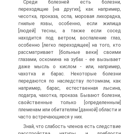
Среди болезней есть болезни,
переходящие [на других], как например,
чесотка, проказа, оспа, моровая лихорадка,
гнилые язвы, особенно, если жилища
[людей] тесны, а также если сосед
находится под ветром; воспаление глаз,
особенно [легко переходящее] на того, кто
рассматривает [больные веки] своими
глазами, оскомина на зубах - ее вызывает
даже мысль о кислом - или, например,
чахотка и барас. Некоторые болезни
передаются по наследству потомкам, как
например, барас, естественная лысина,
подагра, чахотка, проказа. Бывают болезни,
свойственные только [определенным]
племенам или обитателям [данной] области и
часто встречающиеся у них.
Знай, что слабость членов есть следствие
расстройства натуры и дряблости