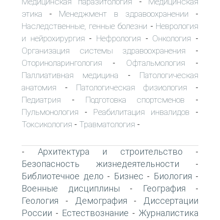
Медицинская паразитология
Медицинская
-
этика
Менеджмент в здравоохранении
-
-
Наследственные, генные болезни
Неврология
-
и нейрохирургия
Нефрология
Онкология
-
-
-
Организация системы здравоохранения
-
Оториноларингология
Офтальмология
-
-
Паллиативная медицина
Патологическая
-
анатомия
Патологическая физиология
-
-
Педиатрия
Подготовка спортсменов
-
-
Пульмонология
Реабилитация инвалидов
-
-
Токсикология
Травматология
-
-
Архитектура и строительство
-
-
Безопасность жизнедеятельности
-
Библиотечное дело
Бизнес
Биология
-
-
-
Военные дисциплины
География
-
-
Геология
Демография
Диссертации
-
-
России
Естествознание
Журналистика
-
-